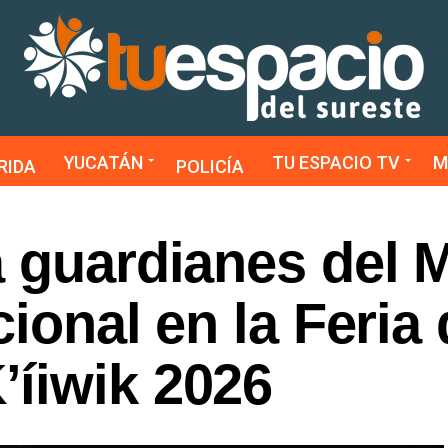
YUCATÁN
TU ESPACIO TV
M
RIDA
POLICÍA
 guardianes del M
cional en la Feria 
íiwik 2026