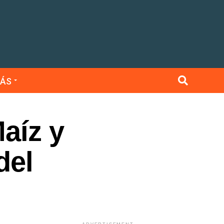
ÁS
aíz y
del