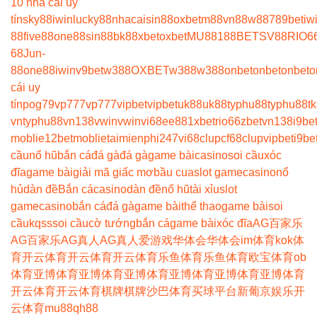
10 nhà cái uy
tín
sky88
iwin
lucky88
nhacaisin88
oxbet
m88
vn88
w88
789bet
iw
88
five88
one88
sin88
bk8
8xbet
oxbet
MU88
188BET
SV88
RIO6
68
Jun-
88
one88
iwin
v9bet
w388
OXBET
w388
w388
onbet
onbet
onbet
o
cái uy
tín
pog79
vp777
vp777
vipbet
vipbet
uk88
uk88
typhu88
typhu88
t
vn
typhu88
vn138
vwin
vwin
vi68
ee88
1xbet
rio66
zbet
vn138
i9be
moblie
12betmoblie
taimienphi247
vi68clup
cf68clup
vipbet
i9be
cầu
nổ hũ
bắn cá
đá gà
đá gà
game bài
casino
soi cầu
xóc
đĩa
game bài
giải mã giấc mơ
bầu cua
slot game
casino
nổ
hủ
dàn đề
Bắn cá
casino
dàn đề
nổ hũ
tài xỉu
slot
game
casino
bắn cá
đá gà
game bài
thể thao
game bài
soi
cầu
kqss
soi cầu
cờ tướng
bắn cá
game bài
xóc đĩa
AG百家乐
AG百家乐
AG真人
AG真人
爱游戏
华体会
华体会
im体育
kok体
育
开云体育
开云体育
开云体育
乐鱼体育
乐鱼体育
欧宝体育
ob
体育
亚博体育
亚博体育
亚博体育
亚博体育
亚博体育
亚博体育
开云体育
开云体育
棋牌
棋牌
沙巴体育
买球平台
新葡京娱乐
开
云体育
mu88
qh88