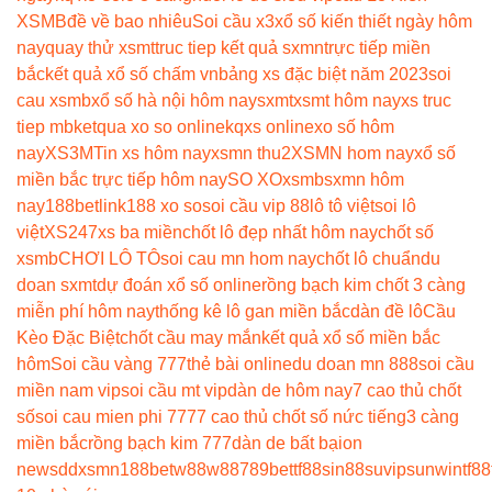
XSMB
đề về bao nhiêu
Soi cầu x3
xổ số kiến thiết ngày hôm
nay
quay thử xsmt
truc tiep kết quả sxmn
trực tiếp miền
bắc
kết quả xổ số chấm vn
bảng xs đặc biệt năm 2023
soi
cau xsmb
xổ số hà nội hôm nay
sxmt
xsmt hôm nay
xs truc
tiep mb
ketqua xo so online
kqxs online
xo số hôm
nay
XS3M
Tin xs hôm nay
xsmn thu2
XSMN hom nay
xổ số
miền bắc trực tiếp hôm nay
SO XO
xsmb
sxmn hôm
nay
188betlink
188 xo so
soi cầu vip 88
lô tô việt
soi lô
việt
XS247
xs ba miền
chốt lô đẹp nhất hôm nay
chốt số
xsmb
CHƠI LÔ TÔ
soi cau mn hom nay
chốt lô chuẩn
du
doan sxmt
dự đoán xổ số online
rồng bạch kim chốt 3 càng
miễn phí hôm nay
thống kê lô gan miền bắc
dàn đề lô
Cầu
Kèo Đặc Biệt
chốt cầu may mắn
kết quả xổ số miền bắc
hôm
Soi cầu vàng 777
thẻ bài online
du doan mn 888
soi cầu
miền nam vip
soi cầu mt vip
dàn de hôm nay
7 cao thủ chốt
số
soi cau mien phi 777
7 cao thủ chốt số nức tiếng
3 càng
miền bắc
rồng bạch kim 777
dàn de bất bại
on
news
ddxsmn
188bet
w88
w88
789bet
tf88
sin88
suvip
sunwin
tf88