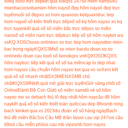
so
kq xoso trực tiếp
ket qua xs
kqxs 247
số miền nam
s0x0
mienbac
xosobamien hôm nay
số đẹp hôm nay
số đẹp trực
tuyến
nuôi số đẹp
xo so hom qua
xoso ketqua
xstruc tiep
hom nay
xổ số kiến thiết trực tiếp
xổ số kq hôm nay
so xo kq
trực tuyen
kết quả xổ số miền bắc trực tiếp
xo so miền
nam
xổ số miền nam trực tiếp
trực tiếp xổ số hôm nay
ket wa
xs
KQ XOSO
xoso online
xo so truc tiep hom nay
xstt
so mien
bac trong ngày
KQXS3M
số so mien bac
du doan xo so
online
du doan cau lo
xổ số keno
kqxs vn
KQXOSO
KQXS
hôm nay
trực tiếp kết quả xổ số ba miền
cap lo dep nhat
hom nay
soi cầu chuẩn hôm nay
so ket qua xo so
Xem kết
quả xổ số nhanh nhất
SX3MIEN
XSMB chủ
nhật
KQXSMN
kết quả mở giải trực tuyến
Giờ vàng chốt số
Online
Đánh Đề Con Gì
dò số miền nam
dò vé số hôm
nay
so mo so de
bach thủ lô đẹp nhất hôm nay
cầu đề hôm
nay
kết quả xổ số kiến thiết toàn quốc
cau dep 88
xsmb rong
bach kim
ket qua xs 2023
dự đoán xổ số hàng ngày
Bạch
thủ đề miền Bắc
Soi Cầu MB thần tài
soi cau vip 247
soi cầu
tốt
soi cầu miễn phí
soi cau mb vip
xsmb hom nay
xs