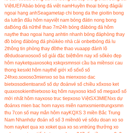
Việt
UEFA
báo bóng đá việt nam
Huyền thoại bóng đá
giải
ngoại hạng anh
Seagame
tap chi bong da the gioi
tin bong
da lu
trận đấu hôm nay
việt nam bóng đá
tin nong bong
da
Bóng đá nữ
thể thao 7m
24h bóng đá
bóng đá hôm
nay
the thao ngoai hang anh
tin nhanh bóng đá
phòng thay
đồ bóng đá
bóng đá phủi
kèo nhà cái onbet
bóng đá lu
2
thông tin phòng thay đồ
the thao vua
app đánh lô
đề
dudoanxoso
xổ số giải đặc biệt
hôm nay xổ số
kèo đẹp
hôm nay
ketquaxoso
kq xs
kqxsmn
soi cầu ba miền
soi cau
thong ke
sxkt hôm nay
thế giới xổ số
xổ số
24h
xo.so
xoso3mien
xo so ba mien
xoso dac
biet
xosodientoan
xổ số dự đoán
vé số chiều xổ
xoso ket
qua
xosokienthiet
xoso kq hôm nay
xoso kt
xổ số mega
xổ số
mới nhất hôm nay
xoso truc tiep
xoso Việt
SX3MIEN
xs dự
đoán
xs mien bac hom nay
xs miên nam
xsmientrung
xsmn
thu 7
con số may mắn hôm nay
KQXS 3 miền Bắc Trung
Nam Nhanh
dự đoán xổ số 3 miền
dò vé số
du doan xo so
hom nay
ket qua xo xo
ket qua xo so.vn
trúng thưởng xo