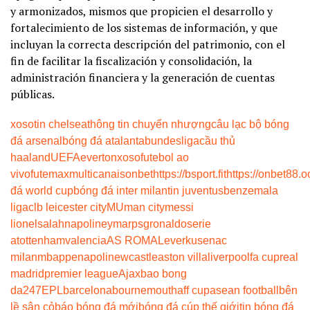
y armonizados, mismos que propicien el desarrollo y
fortalecimiento de los sistemas de información, y que
incluyan la correcta descripción del patrimonio, con el
fin de facilitar la fiscalización y consolidación, la
administración financiera y la generación de cuentas
públicas.
xoso
tin chelsea
thông tin chuyển nhượng
câu lạc bộ bóng
đá arsenal
bóng đá atalanta
bundesliga
cầu thủ
haaland
UEFA
everton
xoso
futebol ao
vivo
futemax
multicanais
onbet
https://bsport.fit
https://onbet88.o
đá world cup
bóng đá inter milan
tin juventus
benzema
la
liga
clb leicester city
MU
man city
messi
lionel
salah
napoli
neymar
psg
ronaldo
serie
a
tottenham
valencia
AS ROMA
Leverkusen
ac
milan
mbappe
napoli
newcastle
aston villa
liverpool
fa cup
real
madrid
premier league
Ajax
bao bong
da247
EPL
barcelona
bournemouth
aff cup
asean football
bên
lề sân cỏ
báo bóng đá mới
bóng đá cúp thế giới
tin bóng đá