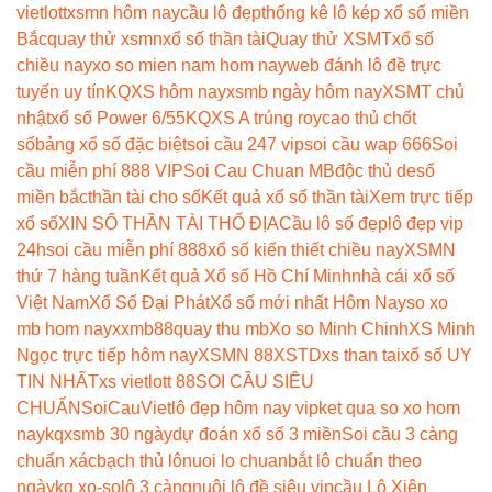
vietlott
xsmn hôm nay
cầu lô đẹp
thống kê lô kép xổ số miền
Bắc
quay thử xsmn
xổ số thần tài
Quay thử XSMT
xổ số
chiều nay
xo so mien nam hom nay
web đánh lô đề trực
tuyến uy tín
KQXS hôm nay
xsmb ngày hôm nay
XSMT chủ
nhật
xổ số Power 6/55
KQXS A trúng roy
cao thủ chốt
số
bảng xổ số đặc biệt
soi cầu 247 vip
soi cầu wap 666
Soi
cầu miễn phí 888 VIP
Soi Cau Chuan MB
độc thủ de
số
miền bắc
thần tài cho số
Kết quả xổ số thần tài
Xem trực tiếp
xổ số
XIN SỐ THẦN TÀI THỔ ĐỊA
Cầu lô số đẹp
lô đẹp vip
24h
soi cầu miễn phí 888
xổ số kiến thiết chiều nay
XSMN
thứ 7 hàng tuần
Kết quả Xổ số Hồ Chí Minh
nhà cái xổ số
Việt Nam
Xổ Số Đại Phát
Xổ số mới nhất Hôm Nay
so xo
mb hom nay
xxmb88
quay thu mb
Xo so Minh Chinh
XS Minh
Ngọc trực tiếp hôm nay
XSMN 88
XSTD
xs than tai
xổ số UY
TIN NHẤT
xs vietlott 88
SOI CẦU SIÊU
CHUẨN
SoiCauViet
lô đẹp hôm nay vip
ket qua so xo hom
nay
kqxsmb 30 ngày
dự đoán xổ số 3 miền
Soi cầu 3 càng
chuẩn xác
bạch thủ lô
nuoi lo chuan
bắt lô chuẩn theo
ngày
kq xo-so
lô 3 càng
nuôi lô đề siêu vip
cầu Lô Xiên