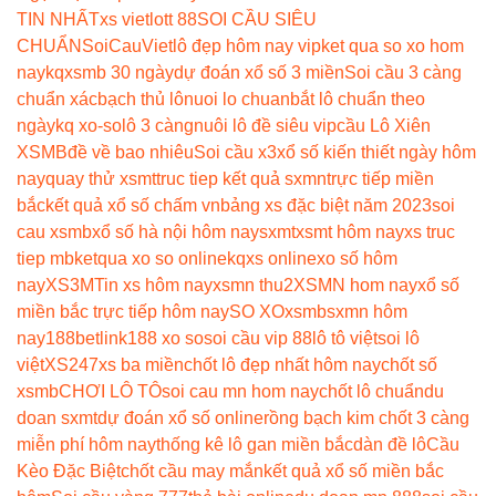
TIN NHẤT
xs vietlott 88
SOI CẦU SIÊU
CHUẨN
SoiCauViet
lô đẹp hôm nay vip
ket qua so xo hom
nay
kqxsmb 30 ngày
dự đoán xổ số 3 miền
Soi cầu 3 càng
chuẩn xác
bạch thủ lô
nuoi lo chuan
bắt lô chuẩn theo
ngày
kq xo-so
lô 3 càng
nuôi lô đề siêu vip
cầu Lô Xiên
XSMB
đề về bao nhiêu
Soi cầu x3
xổ số kiến thiết ngày hôm
nay
quay thử xsmt
truc tiep kết quả sxmn
trực tiếp miền
bắc
kết quả xổ số chấm vn
bảng xs đặc biệt năm 2023
soi
cau xsmb
xổ số hà nội hôm nay
sxmt
xsmt hôm nay
xs truc
tiep mb
ketqua xo so online
kqxs online
xo số hôm
nay
XS3M
Tin xs hôm nay
xsmn thu2
XSMN hom nay
xổ số
miền bắc trực tiếp hôm nay
SO XO
xsmb
sxmn hôm
nay
188betlink
188 xo so
soi cầu vip 88
lô tô việt
soi lô
việt
XS247
xs ba miền
chốt lô đẹp nhất hôm nay
chốt số
xsmb
CHƠI LÔ TÔ
soi cau mn hom nay
chốt lô chuẩn
du
doan sxmt
dự đoán xổ số online
rồng bạch kim chốt 3 càng
miễn phí hôm nay
thống kê lô gan miền bắc
dàn đề lô
Cầu
Kèo Đặc Biệt
chốt cầu may mắn
kết quả xổ số miền bắc