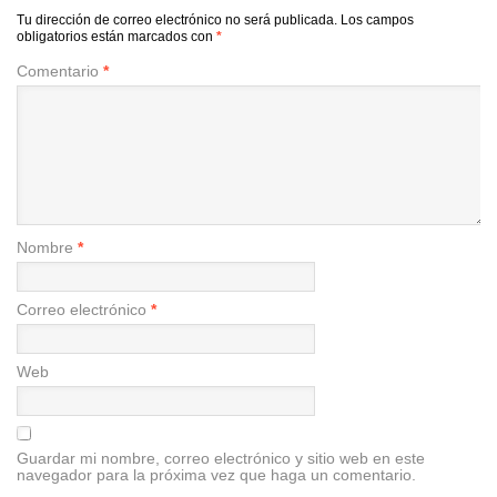
Tu dirección de correo electrónico no será publicada.
Los campos
obligatorios están marcados con
*
Comentario
*
Nombre
*
Correo electrónico
*
Web
Guardar mi nombre, correo electrónico y sitio web en este
navegador para la próxima vez que haga un comentario.