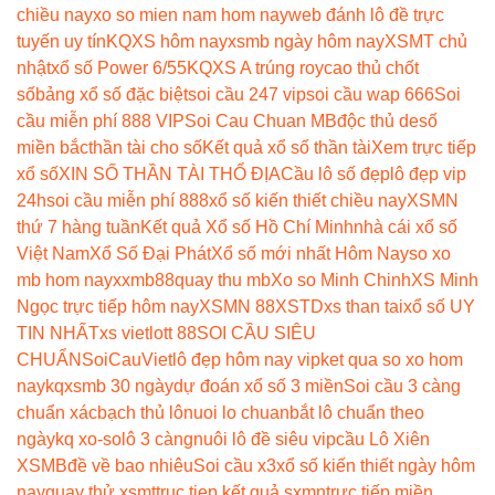
chiều nay
xo so mien nam hom nay
web đánh lô đề trực
tuyến uy tín
KQXS hôm nay
xsmb ngày hôm nay
XSMT chủ
nhật
xổ số Power 6/55
KQXS A trúng roy
cao thủ chốt
số
bảng xổ số đặc biệt
soi cầu 247 vip
soi cầu wap 666
Soi
cầu miễn phí 888 VIP
Soi Cau Chuan MB
độc thủ de
số
miền bắc
thần tài cho số
Kết quả xổ số thần tài
Xem trực tiếp
xổ số
XIN SỐ THẦN TÀI THỔ ĐỊA
Cầu lô số đẹp
lô đẹp vip
24h
soi cầu miễn phí 888
xổ số kiến thiết chiều nay
XSMN
thứ 7 hàng tuần
Kết quả Xổ số Hồ Chí Minh
nhà cái xổ số
Việt Nam
Xổ Số Đại Phát
Xổ số mới nhất Hôm Nay
so xo
mb hom nay
xxmb88
quay thu mb
Xo so Minh Chinh
XS Minh
Ngọc trực tiếp hôm nay
XSMN 88
XSTD
xs than tai
xổ số UY
TIN NHẤT
xs vietlott 88
SOI CẦU SIÊU
CHUẨN
SoiCauViet
lô đẹp hôm nay vip
ket qua so xo hom
nay
kqxsmb 30 ngày
dự đoán xổ số 3 miền
Soi cầu 3 càng
chuẩn xác
bạch thủ lô
nuoi lo chuan
bắt lô chuẩn theo
ngày
kq xo-so
lô 3 càng
nuôi lô đề siêu vip
cầu Lô Xiên
XSMB
đề về bao nhiêu
Soi cầu x3
xổ số kiến thiết ngày hôm
nay
quay thử xsmt
truc tiep kết quả sxmn
trực tiếp miền