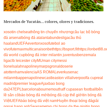
Mercados de Yucatán… colores, olores y tradiciones.
xoso
tin chelsea
thông tin chuyển nhượng
câu lạc bộ bóng
đá arsenal
bóng đá atalanta
bundesliga
cầu thủ
haaland
UEFA
everton
xoso
futebol ao
vivo
futemax
multicanais
onbet
https://bsport.fit
https://onbet88.o
đá world cup
bóng đá inter milan
tin juventus
benzema
la
liga
clb leicester city
MU
man city
messi
lionel
salah
napoli
neymar
psg
ronaldo
serie
a
tottenham
valencia
AS ROMA
Leverkusen
ac
milan
mbappe
napoli
newcastle
aston villa
liverpool
fa cup
real
madrid
premier league
Ajax
bao bong
da247
EPL
barcelona
bournemouth
aff cup
asean football
bên
lề sân cỏ
báo bóng đá mới
bóng đá cúp thế giới
tin bóng đá
Việt
UEFA
báo bóng đá việt nam
Huyền thoại bóng đá
giải
ngoại hạng anh
Seagame
tap chi bong da the gioi
tin bong