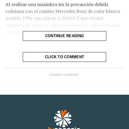
Al realizar una maniobra sin la precaución debida
colisiona con el camión Mercedes Benz de color blanco
modelo 1996 con placas A-04418-Z que estaba
estacionado sobre la 128 y propiedad de Adiel Antonio
García Cruz.
CONTINUE READING
No se presentó reporte de lesionados.
CLICK TO COMMENT
RELATED TOPICS:
ADVERTISEMENT