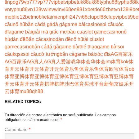
tín
pog79
vp777
vp777
vipbet
vipbet
uk88
uk88
typhu88
typhu88
t
vn
typhu88
vn138
vwin
vwin
vi68
ee88
1xbet
rio66
zbet
vn138
i9be
moblie
12betmoblie
taimienphi247
vi68clup
cf68clup
vipbet
i9be
cầu
nổ hũ
bắn cá
đá gà
đá gà
game bài
casino
soi cầu
xóc
đĩa
game bài
giải mã giấc mơ
bầu cua
slot game
casino
nổ
hủ
dàn đề
Bắn cá
casino
dàn đề
nổ hũ
tài xỉu
slot
game
casino
bắn cá
đá gà
game bài
thể thao
game bài
soi
cầu
kqss
soi cầu
cờ tướng
bắn cá
game bài
xóc đĩa
AG百家乐
AG百家乐
AG真人
AG真人
爱游戏
华体会
华体会
im体育
kok体
育
开云体育
开云体育
开云体育
乐鱼体育
乐鱼体育
欧宝体育
ob
体育
亚博体育
亚博体育
亚博体育
亚博体育
亚博体育
亚博体育
开云体育
开云体育
棋牌
棋牌
沙巴体育
买球平台
新葡京娱乐
开
云体育
mu88
qh88
RELATED TOPICS:
Tu dirección de correo electrónico no será publicada.
Los campos
obligatorios están marcados con
*
Comentario
*