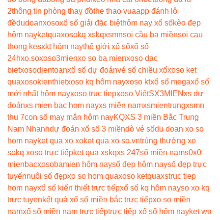
2
thông tin phòng thay đồ
the thao vua
app đánh lô
đề
dudoanxoso
xổ số giải đặc biệt
hôm nay xổ số
kèo đẹp
hôm nay
ketquaxoso
kq xs
kqxsmn
soi cầu ba miền
soi cau
thong ke
sxkt hôm nay
thế giới xổ số
xổ số
24h
xo.so
xoso3mien
xo so ba mien
xoso dac
biet
xosodientoan
xổ số dự đoán
vé số chiều xổ
xoso ket
qua
xosokienthiet
xoso kq hôm nay
xoso kt
xổ số mega
xổ số
mới nhất hôm nay
xoso truc tiep
xoso Việt
SX3MIEN
xs dự
đoán
xs mien bac hom nay
xs miên nam
xsmientrung
xsmn
thu 7
con số may mắn hôm nay
KQXS 3 miền Bắc Trung
Nam Nhanh
dự đoán xổ số 3 miền
dò vé số
du doan xo so
hom nay
ket qua xo xo
ket qua xo so.vn
trúng thưởng xo
so
kq xoso trực tiếp
ket qua xs
kqxs 247
số miền nam
s0x0
mienbac
xosobamien hôm nay
số đẹp hôm nay
số đẹp trực
tuyến
nuôi số đẹp
xo so hom qua
xoso ketqua
xstruc tiep
hom nay
xổ số kiến thiết trực tiếp
xổ số kq hôm nay
so xo kq
trực tuyen
kết quả xổ số miền bắc trực tiếp
xo so miền
nam
xổ số miền nam trực tiếp
trực tiếp xổ số hôm nay
ket wa