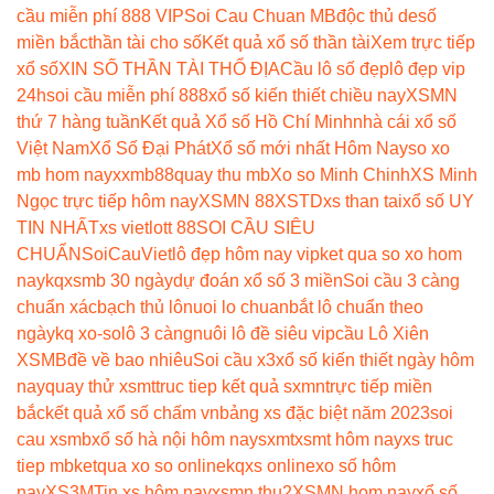
cầu miễn phí 888 VIP
Soi Cau Chuan MB
độc thủ de
số
miền bắc
thần tài cho số
Kết quả xổ số thần tài
Xem trực tiếp
xổ số
XIN SỐ THẦN TÀI THỔ ĐỊA
Cầu lô số đẹp
lô đẹp vip
24h
soi cầu miễn phí 888
xổ số kiến thiết chiều nay
XSMN
thứ 7 hàng tuần
Kết quả Xổ số Hồ Chí Minh
nhà cái xổ số
Việt Nam
Xổ Số Đại Phát
Xổ số mới nhất Hôm Nay
so xo
mb hom nay
xxmb88
quay thu mb
Xo so Minh Chinh
XS Minh
Ngọc trực tiếp hôm nay
XSMN 88
XSTD
xs than tai
xổ số UY
TIN NHẤT
xs vietlott 88
SOI CẦU SIÊU
CHUẨN
SoiCauViet
lô đẹp hôm nay vip
ket qua so xo hom
nay
kqxsmb 30 ngày
dự đoán xổ số 3 miền
Soi cầu 3 càng
chuẩn xác
bạch thủ lô
nuoi lo chuan
bắt lô chuẩn theo
ngày
kq xo-so
lô 3 càng
nuôi lô đề siêu vip
cầu Lô Xiên
XSMB
đề về bao nhiêu
Soi cầu x3
xổ số kiến thiết ngày hôm
nay
quay thử xsmt
truc tiep kết quả sxmn
trực tiếp miền
bắc
kết quả xổ số chấm vn
bảng xs đặc biệt năm 2023
soi
cau xsmb
xổ số hà nội hôm nay
sxmt
xsmt hôm nay
xs truc
tiep mb
ketqua xo so online
kqxs online
xo số hôm
nay
XS3M
Tin xs hôm nay
xsmn thu2
XSMN hom nay
xổ số