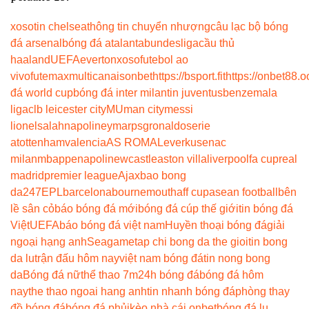
xoso
tin chelsea
thông tin chuyển nhượng
câu lạc bộ bóng
đá arsenal
bóng đá atalanta
bundesliga
cầu thủ
haaland
UEFA
everton
xoso
futebol ao
vivo
futemax
multicanais
onbet
https://bsport.fit
https://onbet88.o
đá world cup
bóng đá inter milan
tin juventus
benzema
la
liga
clb leicester city
MU
man city
messi
lionel
salah
napoli
neymar
psg
ronaldo
serie
a
tottenham
valencia
AS ROMA
Leverkusen
ac
milan
mbappe
napoli
newcastle
aston villa
liverpool
fa cup
real
madrid
premier league
Ajax
bao bong
da247
EPL
barcelona
bournemouth
aff cup
asean football
bên
lề sân cỏ
báo bóng đá mới
bóng đá cúp thế giới
tin bóng đá
Việt
UEFA
báo bóng đá việt nam
Huyền thoại bóng đá
giải
ngoại hạng anh
Seagame
tap chi bong da the gioi
tin bong
da lu
trận đấu hôm nay
việt nam bóng đá
tin nong bong
da
Bóng đá nữ
thể thao 7m
24h bóng đá
bóng đá hôm
nay
the thao ngoai hang anh
tin nhanh bóng đá
phòng thay
đồ bóng đá
bóng đá phủi
kèo nhà cái onbet
bóng đá lu