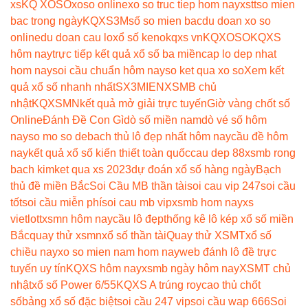
xs
KQ XOSO
xoso online
xo so truc tiep hom nay
xstt
so mien
bac trong ngày
KQXS3M
số so mien bac
du doan xo so
online
du doan cau lo
xổ số keno
kqxs vn
KQXOSO
KQXS
hôm nay
trực tiếp kết quả xổ số ba miền
cap lo dep nhat
hom nay
soi cầu chuẩn hôm nay
so ket qua xo so
Xem kết
quả xổ số nhanh nhất
SX3MIEN
XSMB chủ
nhật
KQXSMN
kết quả mở giải trực tuyến
Giờ vàng chốt số
Online
Đánh Đề Con Gì
dò số miền nam
dò vé số hôm
nay
so mo so de
bach thủ lô đẹp nhất hôm nay
cầu đề hôm
nay
kết quả xổ số kiến thiết toàn quốc
cau dep 88
xsmb rong
bach kim
ket qua xs 2023
dự đoán xổ số hàng ngày
Bạch
thủ đề miền Bắc
Soi Cầu MB thần tài
soi cau vip 247
soi cầu
tốt
soi cầu miễn phí
soi cau mb vip
xsmb hom nay
xs
vietlott
xsmn hôm nay
cầu lô đẹp
thống kê lô kép xổ số miền
Bắc
quay thử xsmn
xổ số thần tài
Quay thử XSMT
xổ số
chiều nay
xo so mien nam hom nay
web đánh lô đề trực
tuyến uy tín
KQXS hôm nay
xsmb ngày hôm nay
XSMT chủ
nhật
xổ số Power 6/55
KQXS A trúng roy
cao thủ chốt
số
bảng xổ số đặc biệt
soi cầu 247 vip
soi cầu wap 666
Soi