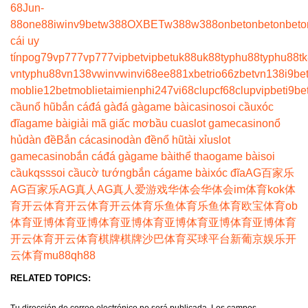
68
Jun-
88
one88
iwin
v9bet
w388
OXBET
w388
w388
onbet
onbet
onbet
o
cái uy
tín
pog79
vp777
vp777
vipbet
vipbet
uk88
uk88
typhu88
typhu88
t
vn
typhu88
vn138
vwin
vwin
vi68
ee88
1xbet
rio66
zbet
vn138
i9be
moblie
12betmoblie
taimienphi247
vi68clup
cf68clup
vipbet
i9be
cầu
nổ hũ
bắn cá
đá gà
đá gà
game bài
casino
soi cầu
xóc
đĩa
game bài
giải mã giấc mơ
bầu cua
slot game
casino
nổ
hủ
dàn đề
Bắn cá
casino
dàn đề
nổ hũ
tài xỉu
slot
game
casino
bắn cá
đá gà
game bài
thể thao
game bài
soi
cầu
kqss
soi cầu
cờ tướng
bắn cá
game bài
xóc đĩa
AG百家乐
AG百家乐
AG真人
AG真人
爱游戏
华体会
华体会
im体育
kok体
育
开云体育
开云体育
开云体育
乐鱼体育
乐鱼体育
欧宝体育
ob
体育
亚博体育
亚博体育
亚博体育
亚博体育
亚博体育
亚博体育
开云体育
开云体育
棋牌
棋牌
沙巴体育
买球平台
新葡京娱乐
开
云体育
mu88
qh88
RELATED TOPICS: