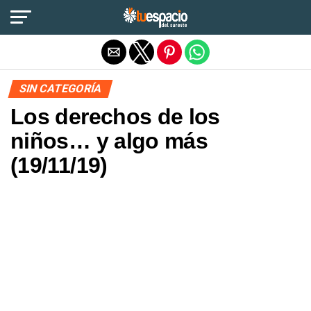
Salir de la versión móvil
SIN CATEGORÍA
Los derechos de los
niños… y algo más
(19/11/19)