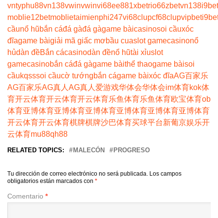
vn
typhu88
vn138
vwin
vwin
vi68
ee88
1xbet
rio66
zbet
vn138
i9be
moblie
12betmoblie
taimienphi247
vi68clup
cf68clup
vipbet
i9be
cầu
nổ hũ
bắn cá
đá gà
đá gà
game bài
casino
soi cầu
xóc
đĩa
game bài
giải mã giấc mơ
bầu cua
slot game
casino
nổ
hủ
dàn đề
Bắn cá
casino
dàn đề
nổ hũ
tài xỉu
slot
game
casino
bắn cá
đá gà
game bài
thể thao
game bài
soi
cầu
kqss
soi cầu
cờ tướng
bắn cá
game bài
xóc đĩa
AG百家乐
AG百家乐
AG真人
AG真人
爱游戏
华体会
华体会
im体育
kok体
育
开云体育
开云体育
开云体育
乐鱼体育
乐鱼体育
欧宝体育
ob
体育
亚博体育
亚博体育
亚博体育
亚博体育
亚博体育
亚博体育
开云体育
开云体育
棋牌
棋牌
沙巴体育
买球平台
新葡京娱乐
开
云体育
mu88
qh88
RELATED TOPICS:
MALECÓN
PROGRESO
Tu dirección de correo electrónico no será publicada.
Los campos
obligatorios están marcados con
*
Comentario
*