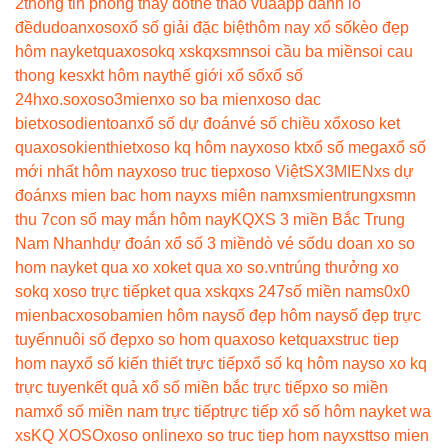
2
thông tin phòng thay đồ
the thao vua
app đánh lô
đề
dudoanxoso
xổ số giải đặc biệt
hôm nay xổ số
kèo đẹp
hôm nay
ketquaxoso
kq xs
kqxsmn
soi cầu ba miền
soi cau
thong ke
sxkt hôm nay
thế giới xổ số
xổ số
24h
xo.so
xoso3mien
xo so ba mien
xoso dac
biet
xosodientoan
xổ số dự đoán
vé số chiều xổ
xoso ket
qua
xosokienthiet
xoso kq hôm nay
xoso kt
xổ số mega
xổ số
mới nhất hôm nay
xoso truc tiep
xoso Việt
SX3MIEN
xs dự
đoán
xs mien bac hom nay
xs miên nam
xsmientrung
xsmn
thu 7
con số may mắn hôm nay
KQXS 3 miền Bắc Trung
Nam Nhanh
dự đoán xổ số 3 miền
dò vé số
du doan xo so
hom nay
ket qua xo xo
ket qua xo so.vn
trúng thưởng xo
so
kq xoso trực tiếp
ket qua xs
kqxs 247
số miền nam
s0x0
mienbac
xosobamien hôm nay
số đẹp hôm nay
số đẹp trực
tuyến
nuôi số đẹp
xo so hom qua
xoso ketqua
xstruc tiep
hom nay
xổ số kiến thiết trực tiếp
xổ số kq hôm nay
so xo kq
trực tuyen
kết quả xổ số miền bắc trực tiếp
xo so miền
nam
xổ số miền nam trực tiếp
trực tiếp xổ số hôm nay
ket wa
xs
KQ XOSO
xoso online
xo so truc tiep hom nay
xstt
so mien