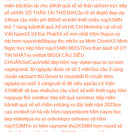
miền bắc
thần tài cho số
Kết quả xổ số thần tài
Xem trực tiếp
xổ số
XIN SỐ THẦN TÀI THỔ ĐỊA
Cầu lô số đẹp
lô đẹp vip
24h
soi cầu miễn phí 888
xổ số kiến thiết chiều nay
XSMN
thứ 7 hàng tuần
Kết quả Xổ số Hồ Chí Minh
nhà cái xổ số
Việt Nam
Xổ Số Đại Phát
Xổ số mới nhất Hôm Nay
so xo
mb hom nay
xxmb88
quay thu mb
Xo so Minh Chinh
XS Minh
Ngọc trực tiếp hôm nay
XSMN 88
XSTD
xs than tai
xổ số UY
TIN NHẤT
xs vietlott 88
SOI CẦU SIÊU
CHUẨN
SoiCauViet
lô đẹp hôm nay vip
ket qua so xo hom
nay
kqxsmb 30 ngày
dự đoán xổ số 3 miền
Soi cầu 3 càng
chuẩn xác
bạch thủ lô
nuoi lo chuan
bắt lô chuẩn theo
ngày
kq xo-so
lô 3 càng
nuôi lô đề siêu vip
cầu Lô Xiên
XSMB
đề về bao nhiêu
Soi cầu x3
xổ số kiến thiết ngày hôm
nay
quay thử xsmt
truc tiep kết quả sxmn
trực tiếp miền
bắc
kết quả xổ số chấm vn
bảng xs đặc biệt năm 2023
soi
cau xsmb
xổ số hà nội hôm nay
sxmt
xsmt hôm nay
xs truc
tiep mb
ketqua xo so online
kqxs online
xo số hôm
nay
XS3M
Tin xs hôm nay
xsmn thu2
XSMN hom nay
xổ số