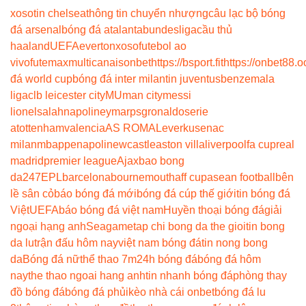
xoso
tin chelsea
thông tin chuyển nhượng
câu lạc bộ bóng
đá arsenal
bóng đá atalanta
bundesliga
cầu thủ
haaland
UEFA
everton
xoso
futebol ao
vivo
futemax
multicanais
onbet
https://bsport.fit
https://onbet88.o
đá world cup
bóng đá inter milan
tin juventus
benzema
la
liga
clb leicester city
MU
man city
messi
lionel
salah
napoli
neymar
psg
ronaldo
serie
a
tottenham
valencia
AS ROMA
Leverkusen
ac
milan
mbappe
napoli
newcastle
aston villa
liverpool
fa cup
real
madrid
premier league
Ajax
bao bong
da247
EPL
barcelona
bournemouth
aff cup
asean football
bên
lề sân cỏ
báo bóng đá mới
bóng đá cúp thế giới
tin bóng đá
Việt
UEFA
báo bóng đá việt nam
Huyền thoại bóng đá
giải
ngoại hạng anh
Seagame
tap chi bong da the gioi
tin bong
da lu
trận đấu hôm nay
việt nam bóng đá
tin nong bong
da
Bóng đá nữ
thể thao 7m
24h bóng đá
bóng đá hôm
nay
the thao ngoai hang anh
tin nhanh bóng đá
phòng thay
đồ bóng đá
bóng đá phủi
kèo nhà cái onbet
bóng đá lu