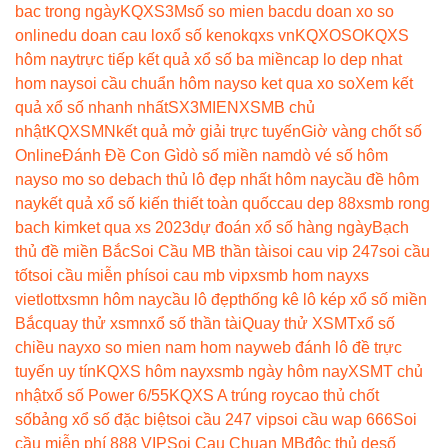
bac trong ngày
KQXS3M
số so mien bac
du doan xo so
online
du doan cau lo
xổ số keno
kqxs vn
KQXOSO
KQXS
hôm nay
trực tiếp kết quả xổ số ba miền
cap lo dep nhat
hom nay
soi cầu chuẩn hôm nay
so ket qua xo so
Xem kết
quả xổ số nhanh nhất
SX3MIEN
XSMB chủ
nhật
KQXSMN
kết quả mở giải trực tuyến
Giờ vàng chốt số
Online
Đánh Đề Con Gì
dò số miền nam
dò vé số hôm
nay
so mo so de
bach thủ lô đẹp nhất hôm nay
cầu đề hôm
nay
kết quả xổ số kiến thiết toàn quốc
cau dep 88
xsmb rong
bach kim
ket qua xs 2023
dự đoán xổ số hàng ngày
Bạch
thủ đề miền Bắc
Soi Cầu MB thần tài
soi cau vip 247
soi cầu
tốt
soi cầu miễn phí
soi cau mb vip
xsmb hom nay
xs
vietlott
xsmn hôm nay
cầu lô đẹp
thống kê lô kép xổ số miền
Bắc
quay thử xsmn
xổ số thần tài
Quay thử XSMT
xổ số
chiều nay
xo so mien nam hom nay
web đánh lô đề trực
tuyến uy tín
KQXS hôm nay
xsmb ngày hôm nay
XSMT chủ
nhật
xổ số Power 6/55
KQXS A trúng roy
cao thủ chốt
số
bảng xổ số đặc biệt
soi cầu 247 vip
soi cầu wap 666
Soi
cầu miễn phí 888 VIP
Soi Cau Chuan MB
độc thủ de
số