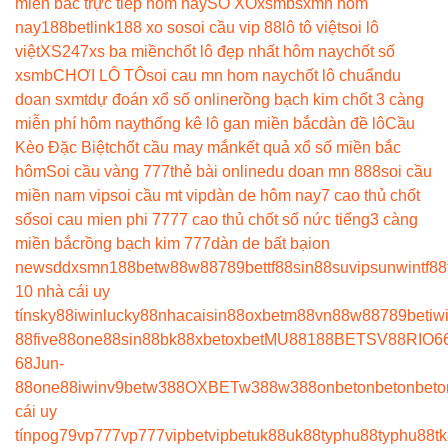
miền bắc trực tiếp hôm nay
SO XO
xsmb
sxmn hôm
nay
188betlink
188 xo so
soi cầu vip 88
lô tô việt
soi lô
việt
XS247
xs ba miền
chốt lô đẹp nhất hôm nay
chốt số
xsmb
CHƠI LÔ TÔ
soi cau mn hom nay
chốt lô chuẩn
du
doan sxmt
dự đoán xổ số online
rồng bạch kim chốt 3 càng
miễn phí hôm nay
thống kê lô gan miền bắc
dàn đề lô
Cầu
Kèo Đặc Biệt
chốt cầu may mắn
kết quả xổ số miền bắc
hôm
Soi cầu vàng 777
thẻ bài online
du doan mn 888
soi cầu
miền nam vip
soi cầu mt vip
dàn de hôm nay
7 cao thủ chốt
số
soi cau mien phi 777
7 cao thủ chốt số nức tiếng
3 càng
miền bắc
rồng bạch kim 777
dàn de bất bại
on
news
ddxsmn
188bet
w88
w88
789bet
tf88
sin88
suvip
sunwin
tf88
10 nhà cái uy
tín
sky88
iwin
lucky88
nhacaisin88
oxbet
m88
vn88
w88
789bet
iw
88
five88
one88
sin88
bk8
8xbet
oxbet
MU88
188BET
SV88
RIO6
68
Jun-
88
one88
iwin
v9bet
w388
OXBET
w388
w388
onbet
onbet
onbet
o
cái uy
tín
pog79
vp777
vp777
vipbet
vipbet
uk88
uk88
typhu88
typhu88
t