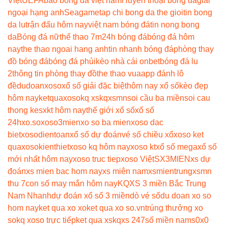
Việt
UEFA
báo bóng đá việt nam
Huyền thoại bóng đá
giải
ngoại hạng anh
Seagame
tap chi bong da the gioi
tin bong
da lu
trận đấu hôm nay
việt nam bóng đá
tin nong bong
da
Bóng đá nữ
thể thao 7m
24h bóng đá
bóng đá hôm
nay
the thao ngoai hang anh
tin nhanh bóng đá
phòng thay
đồ bóng đá
bóng đá phủi
kèo nhà cái onbet
bóng đá lu
2
thông tin phòng thay đồ
the thao vua
app đánh lô
đề
dudoanxoso
xổ số giải đặc biệt
hôm nay xổ số
kèo đẹp
hôm nay
ketquaxoso
kq xs
kqxsmn
soi cầu ba miền
soi cau
thong ke
sxkt hôm nay
thế giới xổ số
xổ số
24h
xo.so
xoso3mien
xo so ba mien
xoso dac
biet
xosodientoan
xổ số dự đoán
vé số chiều xổ
xoso ket
qua
xosokienthiet
xoso kq hôm nay
xoso kt
xổ số mega
xổ số
mới nhất hôm nay
xoso truc tiep
xoso Việt
SX3MIEN
xs dự
đoán
xs mien bac hom nay
xs miên nam
xsmientrung
xsmn
thu 7
con số may mắn hôm nay
KQXS 3 miền Bắc Trung
Nam Nhanh
dự đoán xổ số 3 miền
dò vé số
du doan xo so
hom nay
ket qua xo xo
ket qua xo so.vn
trúng thưởng xo
so
kq xoso trực tiếp
ket qua xs
kqxs 247
số miền nam
s0x0