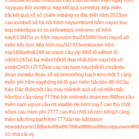
XSMB
đề về bao nhiêu
Soi cầu x3
xổ số kiến thiết ngày hôm
nay
quay thử xsmt
truc tiep kết quả sxmn
trực tiếp miền
bắc
kết quả xổ số chấm vn
bảng xs đặc biệt năm 2023
soi
cau xsmb
xổ số hà nội hôm nay
sxmt
xsmt hôm nay
xs truc
tiep mb
ketqua xo so online
kqxs online
xo số hôm
nay
XS3M
Tin xs hôm nay
xsmn thu2
XSMN hom nay
xổ số
miền bắc trực tiếp hôm nay
SO XO
xsmb
sxmn hôm
nay
188betlink
188 xo so
soi cầu vip 88
lô tô việt
soi lô
việt
XS247
xs ba miền
chốt lô đẹp nhất hôm nay
chốt số
xsmb
CHƠI LÔ TÔ
soi cau mn hom nay
chốt lô chuẩn
du
doan sxmt
dự đoán xổ số online
rồng bạch kim chốt 3 càng
miễn phí hôm nay
thống kê lô gan miền bắc
dàn đề lô
Cầu
Kèo Đặc Biệt
chốt cầu may mắn
kết quả xổ số miền bắc
hôm
Soi cầu vàng 777
thẻ bài online
du doan mn 888
soi cầu
miền nam vip
soi cầu mt vip
dàn de hôm nay
7 cao thủ chốt
số
soi cau mien phi 777
7 cao thủ chốt số nức tiếng
3 càng
miền bắc
rồng bạch kim 777
dàn de bất bại
on
news
ddxsmn
188bet
w88
w88
789bet
tf88
sin88
suvip
sunwin
tf88
10 nhà cái uy