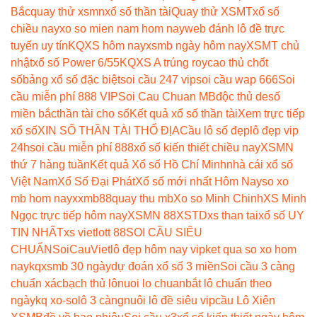
Bắc
quay thử xsmn
xổ số thần tài
Quay thử XSMT
xổ số
chiều nay
xo so mien nam hom nay
web đánh lô đề trực
tuyến uy tín
KQXS hôm nay
xsmb ngày hôm nay
XSMT chủ
nhật
xổ số Power 6/55
KQXS A trúng roy
cao thủ chốt
số
bảng xổ số đặc biệt
soi cầu 247 vip
soi cầu wap 666
Soi
cầu miễn phí 888 VIP
Soi Cau Chuan MB
độc thủ de
số
miền bắc
thần tài cho số
Kết quả xổ số thần tài
Xem trực tiếp
xổ số
XIN SỐ THẦN TÀI THỔ ĐỊA
Cầu lô số đẹp
lô đẹp vip
24h
soi cầu miễn phí 888
xổ số kiến thiết chiều nay
XSMN
thứ 7 hàng tuần
Kết quả Xổ số Hồ Chí Minh
nhà cái xổ số
Việt Nam
Xổ Số Đại Phát
Xổ số mới nhất Hôm Nay
so xo
mb hom nay
xxmb88
quay thu mb
Xo so Minh Chinh
XS Minh
Ngọc trực tiếp hôm nay
XSMN 88
XSTD
xs than tai
xổ số UY
TIN NHẤT
xs vietlott 88
SOI CẦU SIÊU
CHUẨN
SoiCauViet
lô đẹp hôm nay vip
ket qua so xo hom
nay
kqxsmb 30 ngày
dự đoán xổ số 3 miền
Soi cầu 3 càng
chuẩn xác
bạch thủ lô
nuoi lo chuan
bắt lô chuẩn theo
ngày
kq xo-so
lô 3 càng
nuôi lô đề siêu vip
cầu Lô Xiên