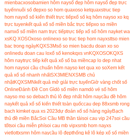
mienbac
xosobamien hôm nay
số đẹp hôm nay
số đẹp trực
tuyến
nuôi số đẹp
xo so hom qua
xoso ketqua
xstruc tiep
hom nay
xổ số kiến thiết trực tiếp
xổ số kq hôm nay
so xo kq
trực tuyen
kết quả xổ số miền bắc trực tiếp
xo so miền
nam
xổ số miền nam trực tiếp
trực tiếp xổ số hôm nay
ket wa
xs
KQ XOSO
xoso online
xo so truc tiep hom nay
xstt
so mien
bac trong ngày
KQXS3M
số so mien bac
du doan xo so
online
du doan cau lo
xổ số keno
kqxs vn
KQXOSO
KQXS
hôm nay
trực tiếp kết quả xổ số ba miền
cap lo dep nhat
hom nay
soi cầu chuẩn hôm nay
so ket qua xo so
Xem kết
quả xổ số nhanh nhất
SX3MIEN
XSMB chủ
nhật
KQXSMN
kết quả mở giải trực tuyến
Giờ vàng chốt số
Online
Đánh Đề Con Gì
dò số miền nam
dò vé số hôm
nay
so mo so de
bach thủ lô đẹp nhất hôm nay
cầu đề hôm
nay
kết quả xổ số kiến thiết toàn quốc
cau dep 88
xsmb rong
bach kim
ket qua xs 2023
dự đoán xổ số hàng ngày
Bạch
thủ đề miền Bắc
Soi Cầu MB thần tài
soi cau vip 247
soi cầu
tốt
soi cầu miễn phí
soi cau mb vip
xsmb hom nay
xs
vietlott
xsmn hôm nay
cầu lô đẹp
thống kê lô kép xổ số miền