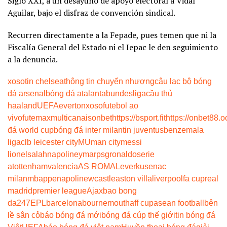
Siglo XXI, a un desayuno de apoyo electoral a Vidal
Aguilar, bajo el disfraz de convención sindical.
Recurren directamente a la Fepade, pues temen que ni la
Fiscalía General del Estado ni el Iepac le den seguimiento
a la denuncia.
xoso
tin chelsea
thông tin chuyển nhượng
câu lạc bộ bóng
đá arsenal
bóng đá atalanta
bundesliga
cầu thủ
haaland
UEFA
everton
xoso
futebol ao
vivo
futemax
multicanais
onbet
https://bsport.fit
https://onbet88.o
đá world cup
bóng đá inter milan
tin juventus
benzema
la
liga
clb leicester city
MU
man city
messi
lionel
salah
napoli
neymar
psg
ronaldo
serie
a
tottenham
valencia
AS ROMA
Leverkusen
ac
milan
mbappe
napoli
newcastle
aston villa
liverpool
fa cup
real
madrid
premier league
Ajax
bao bong
da247
EPL
barcelona
bournemouth
aff cup
asean football
bên
lề sân cỏ
báo bóng đá mới
bóng đá cúp thế giới
tin bóng đá