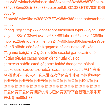
tín
sky88
iwin
lucky88
nhacaisin88
oxbet
m88
vn88
w88
789bet
iw
88
five88
one88
sin88
bk8
8xbet
oxbet
MU88
188BET
SV88
RIO6
68
Jun-
88
one88
iwin
v9bet
w388
OXBET
w388
w388
onbet
onbet
onbet
o
cái uy
tín
pog79
vp777
vp777
vipbet
vipbet
uk88
uk88
typhu88
typhu88
t
vn
typhu88
vn138
vwin
vwin
vi68
ee88
1xbet
rio66
zbet
vn138
i9be
moblie
12betmoblie
taimienphi247
vi68clup
cf68clup
vipbet
i9be
cầu
nổ hũ
bắn cá
đá gà
đá gà
game bài
casino
soi cầu
xóc
đĩa
game bài
giải mã giấc mơ
bầu cua
slot game
casino
nổ
hủ
dàn đề
Bắn cá
casino
dàn đề
nổ hũ
tài xỉu
slot
game
casino
bắn cá
đá gà
game bài
thể thao
game bài
soi
cầu
kqss
soi cầu
cờ tướng
bắn cá
game bài
xóc đĩa
AG百家乐
AG百家乐
AG真人
AG真人
爱游戏
华体会
华体会
im体育
kok体
育
开云体育
开云体育
开云体育
乐鱼体育
乐鱼体育
欧宝体育
ob
体育
亚博体育
亚博体育
亚博体育
亚博体育
亚博体育
亚博体育
开云体育
开云体育
棋牌
棋牌
沙巴体育
买球平台
新葡京娱乐
开
云体育
mu88
qh88