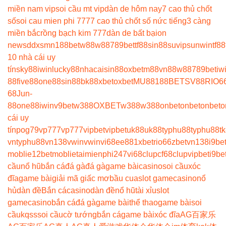
miền nam vip
soi cầu mt vip
dàn de hôm nay
7 cao thủ chốt
số
soi cau mien phi 777
7 cao thủ chốt số nức tiếng
3 càng
miền bắc
rồng bạch kim 777
dàn de bất bại
on
news
ddxsmn
188bet
w88
w88
789bet
tf88
sin88
suvip
sunwin
tf88
10 nhà cái uy
tín
sky88
iwin
lucky88
nhacaisin88
oxbet
m88
vn88
w88
789bet
iw
88
five88
one88
sin88
bk8
8xbet
oxbet
MU88
188BET
SV88
RIO6
68
Jun-
88
one88
iwin
v9bet
w388
OXBET
w388
w388
onbet
onbet
onbet
o
cái uy
tín
pog79
vp777
vp777
vipbet
vipbet
uk88
uk88
typhu88
typhu88
t
vn
typhu88
vn138
vwin
vwin
vi68
ee88
1xbet
rio66
zbet
vn138
i9be
moblie
12betmoblie
taimienphi247
vi68clup
cf68clup
vipbet
i9be
cầu
nổ hũ
bắn cá
đá gà
đá gà
game bài
casino
soi cầu
xóc
đĩa
game bài
giải mã giấc mơ
bầu cua
slot game
casino
nổ
hủ
dàn đề
Bắn cá
casino
dàn đề
nổ hũ
tài xỉu
slot
game
casino
bắn cá
đá gà
game bài
thể thao
game bài
soi
cầu
kqss
soi cầu
cờ tướng
bắn cá
game bài
xóc đĩa
AG百家乐