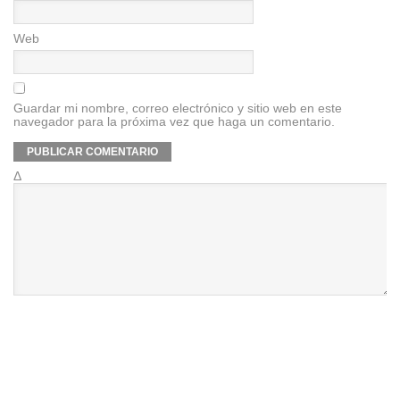
Web
Guardar mi nombre, correo electrónico y sitio web en este
navegador para la próxima vez que haga un comentario.
Δ