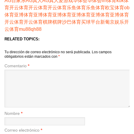
AG百家乐
AG真人
AG真人
爱游戏
华体会
华体会
im体育
kok体
育
开云体育
开云体育
开云体育
乐鱼体育
乐鱼体育
欧宝体育
ob
体育
亚博体育
亚博体育
亚博体育
亚博体育
亚博体育
亚博体育
开云体育
开云体育
棋牌
棋牌
沙巴体育
买球平台
新葡京娱乐
开
云体育
mu88
qh88
RELATED TOPICS:
Tu dirección de correo electrónico no será publicada.
Los campos
obligatorios están marcados con
*
Comentario
*
Nombre
*
Correo electrónico
*