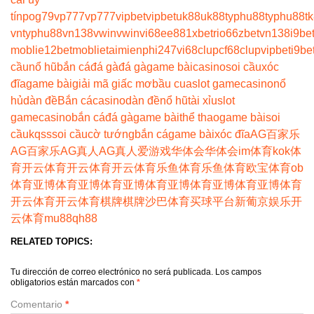
tín
pog79
vp777
vp777
vipbet
vipbet
uk88
uk88
typhu88
typhu88
t
vn
typhu88
vn138
vwin
vwin
vi68
ee88
1xbet
rio66
zbet
vn138
i9be
moblie
12betmoblie
taimienphi247
vi68clup
cf68clup
vipbet
i9be
cầu
nổ hũ
bắn cá
đá gà
đá gà
game bài
casino
soi cầu
xóc
đĩa
game bài
giải mã giấc mơ
bầu cua
slot game
casino
nổ
hủ
dàn đề
Bắn cá
casino
dàn đề
nổ hũ
tài xỉu
slot
game
casino
bắn cá
đá gà
game bài
thể thao
game bài
soi
cầu
kqss
soi cầu
cờ tướng
bắn cá
game bài
xóc đĩa
AG百家乐
AG百家乐
AG真人
AG真人
爱游戏
华体会
华体会
im体育
kok体
育
开云体育
开云体育
开云体育
乐鱼体育
乐鱼体育
欧宝体育
ob
体育
亚博体育
亚博体育
亚博体育
亚博体育
亚博体育
亚博体育
开云体育
开云体育
棋牌
棋牌
沙巴体育
买球平台
新葡京娱乐
开
云体育
mu88
qh88
RELATED TOPICS:
Tu dirección de correo electrónico no será publicada.
Los campos
obligatorios están marcados con
*
Comentario
*