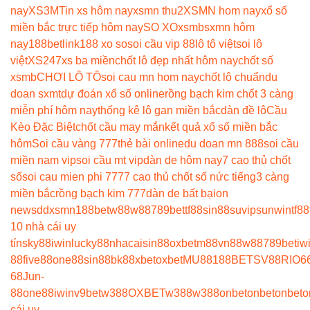
nay
XS3M
Tin xs hôm nay
xsmn thu2
XSMN hom nay
xổ số
miền bắc trực tiếp hôm nay
SO XO
xsmb
sxmn hôm
nay
188betlink
188 xo so
soi cầu vip 88
lô tô việt
soi lô
việt
XS247
xs ba miền
chốt lô đẹp nhất hôm nay
chốt số
xsmb
CHƠI LÔ TÔ
soi cau mn hom nay
chốt lô chuẩn
du
doan sxmt
dự đoán xổ số online
rồng bạch kim chốt 3 càng
miễn phí hôm nay
thống kê lô gan miền bắc
dàn đề lô
Cầu
Kèo Đặc Biệt
chốt cầu may mắn
kết quả xổ số miền bắc
hôm
Soi cầu vàng 777
thẻ bài online
du doan mn 888
soi cầu
miền nam vip
soi cầu mt vip
dàn de hôm nay
7 cao thủ chốt
số
soi cau mien phi 777
7 cao thủ chốt số nức tiếng
3 càng
miền bắc
rồng bạch kim 777
dàn de bất bại
on
news
ddxsmn
188bet
w88
w88
789bet
tf88
sin88
suvip
sunwin
tf88
10 nhà cái uy
tín
sky88
iwin
lucky88
nhacaisin88
oxbet
m88
vn88
w88
789bet
iw
88
five88
one88
sin88
bk8
8xbet
oxbet
MU88
188BET
SV88
RIO6
68
Jun-
88
one88
iwin
v9bet
w388
OXBET
w388
w388
onbet
onbet
onbet
o
cái uy