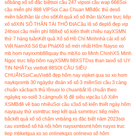
số
bảng xổ số đặc biệt
soi cầu 247 vip
soi cầu wap 666
Soi
cầu miễn phí 888 VIP
Soi Cau Chuan MB
độc thủ de
số
miền bắc
thần tài cho số
Kết quả xổ số thần tài
Xem trực tiếp
xổ số
XIN SỐ THẦN TÀI THỔ ĐỊA
Cầu lô số đẹp
lô đẹp vip
24h
soi cầu miễn phí 888
xổ số kiến thiết chiều nay
XSMN
thứ 7 hàng tuần
Kết quả Xổ số Hồ Chí Minh
nhà cái xổ số
Việt Nam
Xổ Số Đại Phát
Xổ số mới nhất Hôm Nay
so xo
mb hom nay
xxmb88
quay thu mb
Xo so Minh Chinh
XS Minh
Ngọc trực tiếp hôm nay
XSMN 88
XSTD
xs than tai
xổ số UY
TIN NHẤT
xs vietlott 88
SOI CẦU SIÊU
CHUẨN
SoiCauViet
lô đẹp hôm nay vip
ket qua so xo hom
nay
kqxsmb 30 ngày
dự đoán xổ số 3 miền
Soi cầu 3 càng
chuẩn xác
bạch thủ lô
nuoi lo chuan
bắt lô chuẩn theo
ngày
kq xo-so
lô 3 càng
nuôi lô đề siêu vip
cầu Lô Xiên
XSMB
đề về bao nhiêu
Soi cầu x3
xổ số kiến thiết ngày hôm
nay
quay thử xsmt
truc tiep kết quả sxmn
trực tiếp miền
bắc
kết quả xổ số chấm vn
bảng xs đặc biệt năm 2023
soi
cau xsmb
xổ số hà nội hôm nay
sxmt
xsmt hôm nay
xs truc
tiep mb
ketqua xo so online
kqxs online
xo số hôm