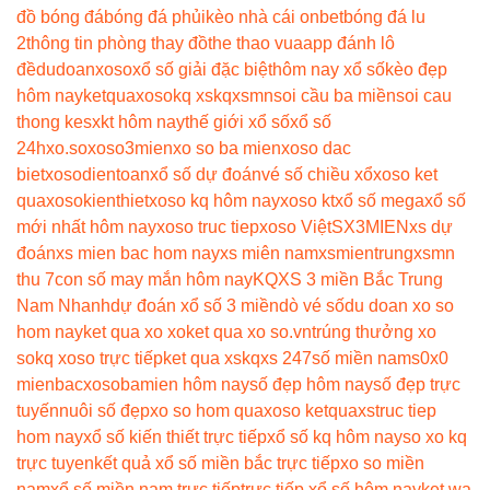
đồ bóng đá
bóng đá phủi
kèo nhà cái onbet
bóng đá lu
2
thông tin phòng thay đồ
the thao vua
app đánh lô
đề
dudoanxoso
xổ số giải đặc biệt
hôm nay xổ số
kèo đẹp
hôm nay
ketquaxoso
kq xs
kqxsmn
soi cầu ba miền
soi cau
thong ke
sxkt hôm nay
thế giới xổ số
xổ số
24h
xo.so
xoso3mien
xo so ba mien
xoso dac
biet
xosodientoan
xổ số dự đoán
vé số chiều xổ
xoso ket
qua
xosokienthiet
xoso kq hôm nay
xoso kt
xổ số mega
xổ số
mới nhất hôm nay
xoso truc tiep
xoso Việt
SX3MIEN
xs dự
đoán
xs mien bac hom nay
xs miên nam
xsmientrung
xsmn
thu 7
con số may mắn hôm nay
KQXS 3 miền Bắc Trung
Nam Nhanh
dự đoán xổ số 3 miền
dò vé số
du doan xo so
hom nay
ket qua xo xo
ket qua xo so.vn
trúng thưởng xo
so
kq xoso trực tiếp
ket qua xs
kqxs 247
số miền nam
s0x0
mienbac
xosobamien hôm nay
số đẹp hôm nay
số đẹp trực
tuyến
nuôi số đẹp
xo so hom qua
xoso ketqua
xstruc tiep
hom nay
xổ số kiến thiết trực tiếp
xổ số kq hôm nay
so xo kq
trực tuyen
kết quả xổ số miền bắc trực tiếp
xo so miền
nam
xổ số miền nam trực tiếp
trực tiếp xổ số hôm nay
ket wa