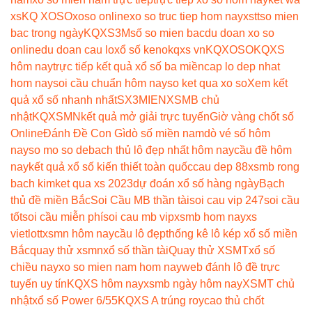
xs
KQ XOSO
xoso online
xo so truc tiep hom nay
xstt
so mien
bac trong ngày
KQXS3M
số so mien bac
du doan xo so
online
du doan cau lo
xổ số keno
kqxs vn
KQXOSO
KQXS
hôm nay
trực tiếp kết quả xổ số ba miền
cap lo dep nhat
hom nay
soi cầu chuẩn hôm nay
so ket qua xo so
Xem kết
quả xổ số nhanh nhất
SX3MIEN
XSMB chủ
nhật
KQXSMN
kết quả mở giải trực tuyến
Giờ vàng chốt số
Online
Đánh Đề Con Gì
dò số miền nam
dò vé số hôm
nay
so mo so de
bach thủ lô đẹp nhất hôm nay
cầu đề hôm
nay
kết quả xổ số kiến thiết toàn quốc
cau dep 88
xsmb rong
bach kim
ket qua xs 2023
dự đoán xổ số hàng ngày
Bạch
thủ đề miền Bắc
Soi Cầu MB thần tài
soi cau vip 247
soi cầu
tốt
soi cầu miễn phí
soi cau mb vip
xsmb hom nay
xs
vietlott
xsmn hôm nay
cầu lô đẹp
thống kê lô kép xổ số miền
Bắc
quay thử xsmn
xổ số thần tài
Quay thử XSMT
xổ số
chiều nay
xo so mien nam hom nay
web đánh lô đề trực
tuyến uy tín
KQXS hôm nay
xsmb ngày hôm nay
XSMT chủ
nhật
xổ số Power 6/55
KQXS A trúng roy
cao thủ chốt