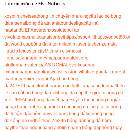
Información de Mvs Noticias
xoso
tin chelsea
thông tin chuyển nhượng
câu lạc bộ bóng
đá arsenal
bóng đá atalanta
bundesliga
cầu thủ
haaland
UEFA
everton
xoso
futebol ao
vivo
futemax
multicanais
onbet
https://bsport.fit
https://onbet88.o
đá world cup
bóng đá inter milan
tin juventus
benzema
la
liga
clb leicester city
MU
man city
messi
lionel
salah
napoli
neymar
psg
ronaldo
serie
a
tottenham
valencia
AS ROMA
Leverkusen
ac
milan
mbappe
napoli
newcastle
aston villa
liverpool
fa cup
real
madrid
premier league
Ajax
bao bong
da247
EPL
barcelona
bournemouth
aff cup
asean football
bên
lề sân cỏ
báo bóng đá mới
bóng đá cúp thế giới
tin bóng đá
Việt
UEFA
báo bóng đá việt nam
Huyền thoại bóng đá
giải
ngoại hạng anh
Seagame
tap chi bong da the gioi
tin bong
da lu
trận đấu hôm nay
việt nam bóng đá
tin nong bong
da
Bóng đá nữ
thể thao 7m
24h bóng đá
bóng đá hôm
nay
the thao ngoai hang anh
tin nhanh bóng đá
phòng thay