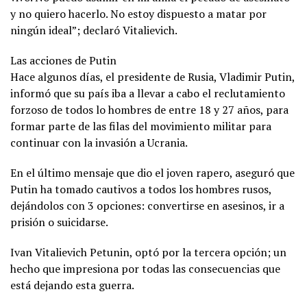
y no quiero hacerlo. No estoy dispuesto a matar por
He said Putin has taken all
ningún ideal”; declaró Vitalievich.
Russian men captive, leaving
them with 3 choices: becoming a
Las acciones de Putin
murderer, going to prison or
Hace algunos días, el presidente de Rusia, Vladimir Putin,
suicide.
informó que su país iba a llevar a cabo el reclutamiento
pic.twitter.com/4TCiXC2DDc
forzoso de todos lo hombres de entre 18 y 27 años, para
formar parte de las filas del movimiento militar para
continuar con la invasión a Ucrania.
— Visegrád 24 (@visegrad24)
October 1, 2022
En el último mensaje que dio el joven rapero, aseguró que
Putin ha tomado cautivos a todos los hombres rusos,
dejándolos con 3 opciones: convertirse en asesinos, ir a
prisión o suicidarse.
Ivan Vitalievich Petunin, optó por la tercera opción; un
hecho que impresiona por todas las consecuencias que
está dejando esta guerra.