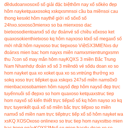
đề
dudoanxoso
xổ số giải đặc biệt
hôm nay xổ số
kèo đẹp
hôm nay
ketquaxoso
kq xs
kqxsmn
soi cầu ba miền
soi cau
thong ke
sxkt hôm nay
thế giới xổ số
xổ số
24h
xo.so
xoso3mien
xo so ba mien
xoso dac
biet
xosodientoan
xổ số dự đoán
vé số chiều xổ
xoso ket
qua
xosokienthiet
xoso kq hôm nay
xoso kt
xổ số mega
xổ số
mới nhất hôm nay
xoso truc tiep
xoso Việt
SX3MIEN
xs dự
đoán
xs mien bac hom nay
xs miên nam
xsmientrung
xsmn
thu 7
con số may mắn hôm nay
KQXS 3 miền Bắc Trung
Nam Nhanh
dự đoán xổ số 3 miền
dò vé số
du doan xo so
hom nay
ket qua xo xo
ket qua xo so.vn
trúng thưởng xo
so
kq xoso trực tiếp
ket qua xs
kqxs 247
số miền nam
s0x0
mienbac
xosobamien hôm nay
số đẹp hôm nay
số đẹp trực
tuyến
nuôi số đẹp
xo so hom qua
xoso ketqua
xstruc tiep
hom nay
xổ số kiến thiết trực tiếp
xổ số kq hôm nay
so xo kq
trực tuyen
kết quả xổ số miền bắc trực tiếp
xo so miền
nam
xổ số miền nam trực tiếp
trực tiếp xổ số hôm nay
ket wa
xs
KQ XOSO
xoso online
xo so truc tiep hom nay
xstt
so mien
bac trong ngày
KQXS3M
số so mien bac
du doan xo so