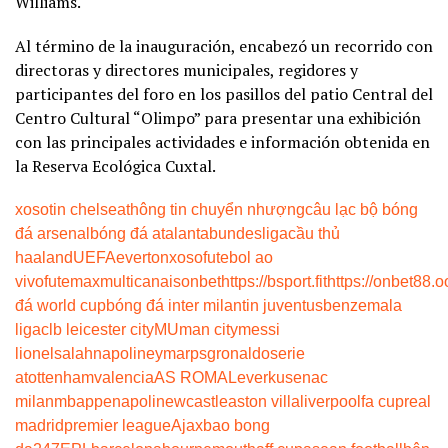
Williams.
Al término de la inauguración, encabezó un recorrido con
directoras y directores municipales, regidores y
participantes del foro en los pasillos del patio Central del
Centro Cultural “Olimpo” para presentar una exhibición
con las principales actividades e información obtenida en
la Reserva Ecológica Cuxtal.
xoso
tin chelsea
thông tin chuyển nhượng
câu lạc bộ bóng
đá arsenal
bóng đá atalanta
bundesliga
cầu thủ
haaland
UEFA
everton
xoso
futebol ao
vivo
futemax
multicanais
onbet
https://bsport.fit
https://onbet88.o
đá world cup
bóng đá inter milan
tin juventus
benzema
la
liga
clb leicester city
MU
man city
messi
lionel
salah
napoli
neymar
psg
ronaldo
serie
a
tottenham
valencia
AS ROMA
Leverkusen
ac
milan
mbappe
napoli
newcastle
aston villa
liverpool
fa cup
real
madrid
premier league
Ajax
bao bong