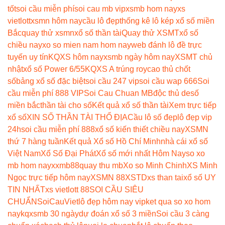
tốt
soi cầu miễn phí
soi cau mb vip
xsmb hom nay
xs
vietlott
xsmn hôm nay
cầu lô đẹp
thống kê lô kép xổ số miền
Bắc
quay thử xsmn
xổ số thần tài
Quay thử XSMT
xổ số
chiều nay
xo so mien nam hom nay
web đánh lô đề trực
tuyến uy tín
KQXS hôm nay
xsmb ngày hôm nay
XSMT chủ
nhật
xổ số Power 6/55
KQXS A trúng roy
cao thủ chốt
số
bảng xổ số đặc biệt
soi cầu 247 vip
soi cầu wap 666
Soi
cầu miễn phí 888 VIP
Soi Cau Chuan MB
độc thủ de
số
miền bắc
thần tài cho số
Kết quả xổ số thần tài
Xem trực tiếp
xổ số
XIN SỐ THẦN TÀI THỔ ĐỊA
Cầu lô số đẹp
lô đẹp vip
24h
soi cầu miễn phí 888
xổ số kiến thiết chiều nay
XSMN
thứ 7 hàng tuần
Kết quả Xổ số Hồ Chí Minh
nhà cái xổ số
Việt Nam
Xổ Số Đại Phát
Xổ số mới nhất Hôm Nay
so xo
mb hom nay
xxmb88
quay thu mb
Xo so Minh Chinh
XS Minh
Ngọc trực tiếp hôm nay
XSMN 88
XSTD
xs than tai
xổ số UY
TIN NHẤT
xs vietlott 88
SOI CẦU SIÊU
CHUẨN
SoiCauViet
lô đẹp hôm nay vip
ket qua so xo hom
nay
kqxsmb 30 ngày
dự đoán xổ số 3 miền
Soi cầu 3 càng