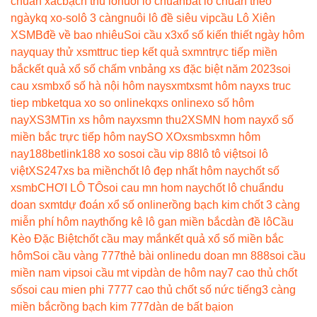
chuẩn xác
bạch thủ lô
nuoi lo chuan
bắt lô chuẩn theo
ngày
kq xo-so
lô 3 càng
nuôi lô đề siêu vip
cầu Lô Xiên
XSMB
đề về bao nhiêu
Soi cầu x3
xổ số kiến thiết ngày hôm
nay
quay thử xsmt
truc tiep kết quả sxmn
trực tiếp miền
bắc
kết quả xổ số chấm vn
bảng xs đặc biệt năm 2023
soi
cau xsmb
xổ số hà nội hôm nay
sxmt
xsmt hôm nay
xs truc
tiep mb
ketqua xo so online
kqxs online
xo số hôm
nay
XS3M
Tin xs hôm nay
xsmn thu2
XSMN hom nay
xổ số
miền bắc trực tiếp hôm nay
SO XO
xsmb
sxmn hôm
nay
188betlink
188 xo so
soi cầu vip 88
lô tô việt
soi lô
việt
XS247
xs ba miền
chốt lô đẹp nhất hôm nay
chốt số
xsmb
CHƠI LÔ TÔ
soi cau mn hom nay
chốt lô chuẩn
du
doan sxmt
dự đoán xổ số online
rồng bạch kim chốt 3 càng
miễn phí hôm nay
thống kê lô gan miền bắc
dàn đề lô
Cầu
Kèo Đặc Biệt
chốt cầu may mắn
kết quả xổ số miền bắc
hôm
Soi cầu vàng 777
thẻ bài online
du doan mn 888
soi cầu
miền nam vip
soi cầu mt vip
dàn de hôm nay
7 cao thủ chốt
số
soi cau mien phi 777
7 cao thủ chốt số nức tiếng
3 càng
miền bắc
rồng bạch kim 777
dàn de bất bại
on