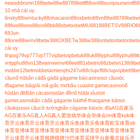
news
ddxsmn
188bet
w88
w88
789bet
tf88
sin88
suvip
sunwin
tf88
10 nhà cái uy
tín
sky88
iwin
lucky88
nhacaisin88
oxbet
m88
vn88
w88
789bet
iw
88
five88
one88
sin88
bk8
8xbet
oxbet
MU88
188BET
SV88
RIO6
68
Jun-
88
one88
iwin
v9bet
w388
OXBET
w388
w388
onbet
onbet
onbet
o
cái uy
tín
pog79
vp777
vp777
vipbet
vipbet
uk88
uk88
typhu88
typhu88
t
vn
typhu88
vn138
vwin
vwin
vi68
ee88
1xbet
rio66
zbet
vn138
i9be
moblie
12betmoblie
taimienphi247
vi68clup
cf68clup
vipbet
i9be
cầu
nổ hũ
bắn cá
đá gà
đá gà
game bài
casino
soi cầu
xóc
đĩa
game bài
giải mã giấc mơ
bầu cua
slot game
casino
nổ
hủ
dàn đề
Bắn cá
casino
dàn đề
nổ hũ
tài xỉu
slot
game
casino
bắn cá
đá gà
game bài
thể thao
game bài
soi
cầu
kqss
soi cầu
cờ tướng
bắn cá
game bài
xóc đĩa
AG百家乐
AG百家乐
AG真人
AG真人
爱游戏
华体会
华体会
im体育
kok体
育
开云体育
开云体育
开云体育
乐鱼体育
乐鱼体育
欧宝体育
ob
体育
亚博体育
亚博体育
亚博体育
亚博体育
亚博体育
亚博体育
开云体育
开云体育
棋牌
棋牌
沙巴体育
买球平台
新葡京娱乐
开