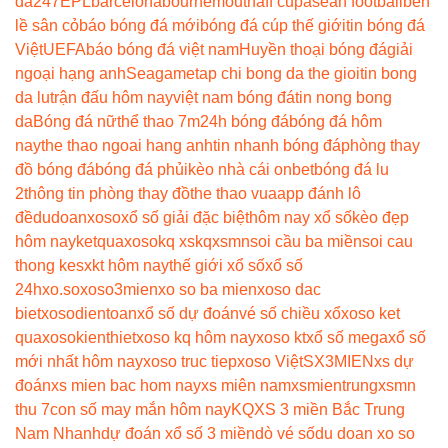
da247
EPL
barcelona
bournemouth
aff cup
asean football
bên
lề sân cỏ
báo bóng đá mới
bóng đá cúp thế giới
tin bóng đá
Việt
UEFA
báo bóng đá việt nam
Huyền thoại bóng đá
giải
ngoại hạng anh
Seagame
tap chi bong da the gioi
tin bong
da lu
trận đấu hôm nay
việt nam bóng đá
tin nong bong
da
Bóng đá nữ
thể thao 7m
24h bóng đá
bóng đá hôm
nay
the thao ngoai hang anh
tin nhanh bóng đá
phòng thay
đồ bóng đá
bóng đá phủi
kèo nhà cái onbet
bóng đá lu
2
thông tin phòng thay đồ
the thao vua
app đánh lô
đề
dudoanxoso
xổ số giải đặc biệt
hôm nay xổ số
kèo đẹp
hôm nay
ketquaxoso
kq xs
kqxsmn
soi cầu ba miền
soi cau
thong ke
sxkt hôm nay
thế giới xổ số
xổ số
24h
xo.so
xoso3mien
xo so ba mien
xoso dac
biet
xosodientoan
xổ số dự đoán
vé số chiều xổ
xoso ket
qua
xosokienthiet
xoso kq hôm nay
xoso kt
xổ số mega
xổ số
mới nhất hôm nay
xoso truc tiep
xoso Việt
SX3MIEN
xs dự
đoán
xs mien bac hom nay
xs miên nam
xsmientrung
xsmn
thu 7
con số may mắn hôm nay
KQXS 3 miền Bắc Trung
Nam Nhanh
dự đoán xổ số 3 miền
dò vé số
du doan xo so