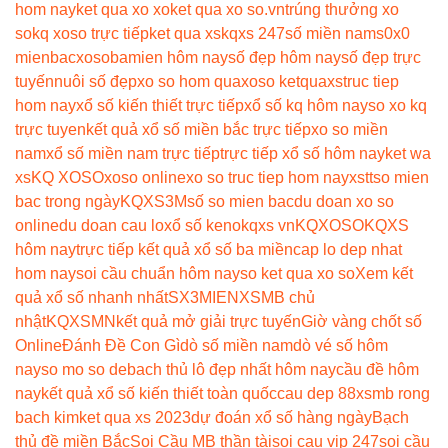
hom nay
ket qua xo xo
ket qua xo so.vn
trúng thưởng xo
so
kq xoso trực tiếp
ket qua xs
kqxs 247
số miền nam
s0x0
mienbac
xosobamien hôm nay
số đẹp hôm nay
số đẹp trực
tuyến
nuôi số đẹp
xo so hom qua
xoso ketqua
xstruc tiep
hom nay
xổ số kiến thiết trực tiếp
xổ số kq hôm nay
so xo kq
trực tuyen
kết quả xổ số miền bắc trực tiếp
xo so miền
nam
xổ số miền nam trực tiếp
trực tiếp xổ số hôm nay
ket wa
xs
KQ XOSO
xoso online
xo so truc tiep hom nay
xstt
so mien
bac trong ngày
KQXS3M
số so mien bac
du doan xo so
online
du doan cau lo
xổ số keno
kqxs vn
KQXOSO
KQXS
hôm nay
trực tiếp kết quả xổ số ba miền
cap lo dep nhat
hom nay
soi cầu chuẩn hôm nay
so ket qua xo so
Xem kết
quả xổ số nhanh nhất
SX3MIEN
XSMB chủ
nhật
KQXSMN
kết quả mở giải trực tuyến
Giờ vàng chốt số
Online
Đánh Đề Con Gì
dò số miền nam
dò vé số hôm
nay
so mo so de
bach thủ lô đẹp nhất hôm nay
cầu đề hôm
nay
kết quả xổ số kiến thiết toàn quốc
cau dep 88
xsmb rong
bach kim
ket qua xs 2023
dự đoán xổ số hàng ngày
Bạch
thủ đề miền Bắc
Soi Cầu MB thần tài
soi cau vip 247
soi cầu