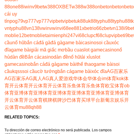
88
one88
iwin
v9bet
w388
OXBET
w388
w388
onbet
onbet
onbet
o
cái uy
tín
pog79
vp777
vp777
vipbet
vipbet
uk88
uk88
typhu88
typhu88
t
vn
typhu88
vn138
vwin
vwin
vi68
ee88
1xbet
rio66
zbet
vn138
i9be
moblie
12betmoblie
taimienphi247
vi68clup
cf68clup
vipbet
i9be
cầu
nổ hũ
bắn cá
đá gà
đá gà
game bài
casino
soi cầu
xóc
đĩa
game bài
giải mã giấc mơ
bầu cua
slot game
casino
nổ
hủ
dàn đề
Bắn cá
casino
dàn đề
nổ hũ
tài xỉu
slot
game
casino
bắn cá
đá gà
game bài
thể thao
game bài
soi
cầu
kqss
soi cầu
cờ tướng
bắn cá
game bài
xóc đĩa
AG百家乐
AG百家乐
AG真人
AG真人
爱游戏
华体会
华体会
im体育
kok体
育
开云体育
开云体育
开云体育
乐鱼体育
乐鱼体育
欧宝体育
ob
体育
亚博体育
亚博体育
亚博体育
亚博体育
亚博体育
亚博体育
开云体育
开云体育
棋牌
棋牌
沙巴体育
买球平台
新葡京娱乐
开
云体育
mu88
qh88
RELATED TOPICS:
Tu dirección de correo electrónico no será publicada.
Los campos