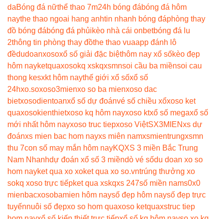
da
Bóng đá nữ
thể thao 7m
24h bóng đá
bóng đá hôm
nay
the thao ngoai hang anh
tin nhanh bóng đá
phòng thay
đồ bóng đá
bóng đá phủi
kèo nhà cái onbet
bóng đá lu
2
thông tin phòng thay đồ
the thao vua
app đánh lô
đề
dudoanxoso
xổ số giải đặc biệt
hôm nay xổ số
kèo đẹp
hôm nay
ketquaxoso
kq xs
kqxsmn
soi cầu ba miền
soi cau
thong ke
sxkt hôm nay
thế giới xổ số
xổ số
24h
xo.so
xoso3mien
xo so ba mien
xoso dac
biet
xosodientoan
xổ số dự đoán
vé số chiều xổ
xoso ket
qua
xosokienthiet
xoso kq hôm nay
xoso kt
xổ số mega
xổ số
mới nhất hôm nay
xoso truc tiep
xoso Việt
SX3MIEN
xs dự
đoán
xs mien bac hom nay
xs miên nam
xsmientrung
xsmn
thu 7
con số may mắn hôm nay
KQXS 3 miền Bắc Trung
Nam Nhanh
dự đoán xổ số 3 miền
dò vé số
du doan xo so
hom nay
ket qua xo xo
ket qua xo so.vn
trúng thưởng xo
so
kq xoso trực tiếp
ket qua xs
kqxs 247
số miền nam
s0x0
mienbac
xosobamien hôm nay
số đẹp hôm nay
số đẹp trực
tuyến
nuôi số đẹp
xo so hom qua
xoso ketqua
xstruc tiep
hom nay
xổ số kiến thiết trực tiếp
xổ số kq hôm nay
so xo kq