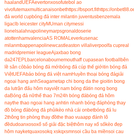
haaland
UEFA
everton
xoso
futebol ao
vivo
futemax
multicanais
onbet
https://bsport.fit
https://onbet88.o
đá world cup
bóng đá inter milan
tin juventus
benzema
la
liga
clb leicester city
MU
man city
messi
lionel
salah
napoli
neymar
psg
ronaldo
serie
a
tottenham
valencia
AS ROMA
Leverkusen
ac
milan
mbappe
napoli
newcastle
aston villa
liverpool
fa cup
real
madrid
premier league
Ajax
bao bong
da247
EPL
barcelona
bournemouth
aff cup
asean football
bên
lề sân cỏ
báo bóng đá mới
bóng đá cúp thế giới
tin bóng đá
Việt
UEFA
báo bóng đá việt nam
Huyền thoại bóng đá
giải
ngoại hạng anh
Seagame
tap chi bong da the gioi
tin bong
da lu
trận đấu hôm nay
việt nam bóng đá
tin nong bong
da
Bóng đá nữ
thể thao 7m
24h bóng đá
bóng đá hôm
nay
the thao ngoai hang anh
tin nhanh bóng đá
phòng thay
đồ bóng đá
bóng đá phủi
kèo nhà cái onbet
bóng đá lu
2
thông tin phòng thay đồ
the thao vua
app đánh lô
đề
dudoanxoso
xổ số giải đặc biệt
hôm nay xổ số
kèo đẹp
hôm nay
ketquaxoso
kq xs
kqxsmn
soi cầu ba miền
soi cau