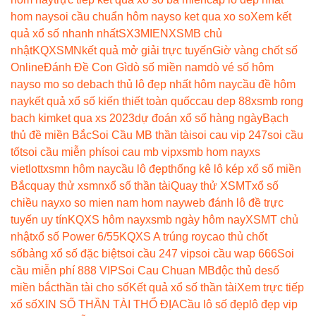
hom nay
soi cầu chuẩn hôm nay
so ket qua xo so
Xem kết
quả xổ số nhanh nhất
SX3MIEN
XSMB chủ
nhật
KQXSMN
kết quả mở giải trực tuyến
Giờ vàng chốt số
Online
Đánh Đề Con Gì
dò số miền nam
dò vé số hôm
nay
so mo so de
bach thủ lô đẹp nhất hôm nay
cầu đề hôm
nay
kết quả xổ số kiến thiết toàn quốc
cau dep 88
xsmb rong
bach kim
ket qua xs 2023
dự đoán xổ số hàng ngày
Bạch
thủ đề miền Bắc
Soi Cầu MB thần tài
soi cau vip 247
soi cầu
tốt
soi cầu miễn phí
soi cau mb vip
xsmb hom nay
xs
vietlott
xsmn hôm nay
cầu lô đẹp
thống kê lô kép xổ số miền
Bắc
quay thử xsmn
xổ số thần tài
Quay thử XSMT
xổ số
chiều nay
xo so mien nam hom nay
web đánh lô đề trực
tuyến uy tín
KQXS hôm nay
xsmb ngày hôm nay
XSMT chủ
nhật
xổ số Power 6/55
KQXS A trúng roy
cao thủ chốt
số
bảng xổ số đặc biệt
soi cầu 247 vip
soi cầu wap 666
Soi
cầu miễn phí 888 VIP
Soi Cau Chuan MB
độc thủ de
số
miền bắc
thần tài cho số
Kết quả xổ số thần tài
Xem trực tiếp
xổ số
XIN SỐ THẦN TÀI THỔ ĐỊA
Cầu lô số đẹp
lô đẹp vip