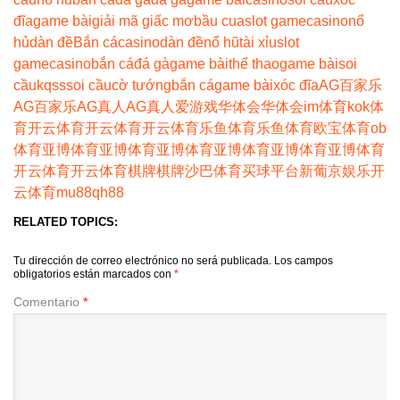
đĩa
game bài
giải mã giấc mơ
bầu cua
slot game
casino
nổ
hủ
dàn đề
Bắn cá
casino
dàn đề
nổ hũ
tài xỉu
slot
game
casino
bắn cá
đá gà
game bài
thể thao
game bài
soi
cầu
kqss
soi cầu
cờ tướng
bắn cá
game bài
xóc đĩa
AG百家乐
AG百家乐
AG真人
AG真人
爱游戏
华体会
华体会
im体育
kok体
育
开云体育
开云体育
开云体育
乐鱼体育
乐鱼体育
欧宝体育
ob
体育
亚博体育
亚博体育
亚博体育
亚博体育
亚博体育
亚博体育
开云体育
开云体育
棋牌
棋牌
沙巴体育
买球平台
新葡京娱乐
开
云体育
mu88
qh88
RELATED TOPICS:
Tu dirección de correo electrónico no será publicada.
Los campos
obligatorios están marcados con
*
Comentario
*