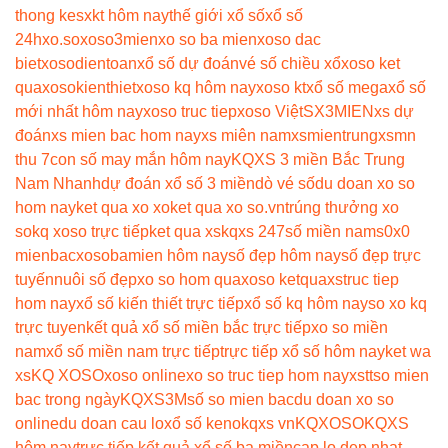
thong ke
sxkt hôm nay
thế giới xổ số
xổ số
24h
xo.so
xoso3mien
xo so ba mien
xoso dac
biet
xosodientoan
xổ số dự đoán
vé số chiều xổ
xoso ket
qua
xosokienthiet
xoso kq hôm nay
xoso kt
xổ số mega
xổ số
mới nhất hôm nay
xoso truc tiep
xoso Việt
SX3MIEN
xs dự
đoán
xs mien bac hom nay
xs miên nam
xsmientrung
xsmn
thu 7
con số may mắn hôm nay
KQXS 3 miền Bắc Trung
Nam Nhanh
dự đoán xổ số 3 miền
dò vé số
du doan xo so
hom nay
ket qua xo xo
ket qua xo so.vn
trúng thưởng xo
so
kq xoso trực tiếp
ket qua xs
kqxs 247
số miền nam
s0x0
mienbac
xosobamien hôm nay
số đẹp hôm nay
số đẹp trực
tuyến
nuôi số đẹp
xo so hom qua
xoso ketqua
xstruc tiep
hom nay
xổ số kiến thiết trực tiếp
xổ số kq hôm nay
so xo kq
trực tuyen
kết quả xổ số miền bắc trực tiếp
xo so miền
nam
xổ số miền nam trực tiếp
trực tiếp xổ số hôm nay
ket wa
xs
KQ XOSO
xoso online
xo so truc tiep hom nay
xstt
so mien
bac trong ngày
KQXS3M
số so mien bac
du doan xo so
online
du doan cau lo
xổ số keno
kqxs vn
KQXOSO
KQXS
hôm nay
trực tiếp kết quả xổ số ba miền
cap lo dep nhat