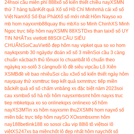
24h
soi cầu miễn phí 888
xổ số kiến thiết chiều nay
XSMN
thứ 7 hàng tuần
Kết quả Xổ số Hồ Chí Minh
nhà cái xổ số
Việt Nam
Xổ Số Đại Phát
Xổ số mới nhất Hôm Nay
so xo
mb hom nay
xxmb88
quay thu mb
Xo so Minh Chinh
XS Minh
Ngọc trực tiếp hôm nay
XSMN 88
XSTD
xs than tai
xổ số UY
TIN NHẤT
xs vietlott 88
SOI CẦU SIÊU
CHUẨN
SoiCauViet
lô đẹp hôm nay vip
ket qua so xo hom
nay
kqxsmb 30 ngày
dự đoán xổ số 3 miền
Soi cầu 3 càng
chuẩn xác
bạch thủ lô
nuoi lo chuan
bắt lô chuẩn theo
ngày
kq xo-so
lô 3 càng
nuôi lô đề siêu vip
cầu Lô Xiên
XSMB
đề về bao nhiêu
Soi cầu x3
xổ số kiến thiết ngày hôm
nay
quay thử xsmt
truc tiep kết quả sxmn
trực tiếp miền
bắc
kết quả xổ số chấm vn
bảng xs đặc biệt năm 2023
soi
cau xsmb
xổ số hà nội hôm nay
sxmt
xsmt hôm nay
xs truc
tiep mb
ketqua xo so online
kqxs online
xo số hôm
nay
XS3M
Tin xs hôm nay
xsmn thu2
XSMN hom nay
xổ số
miền bắc trực tiếp hôm nay
SO XO
xsmb
sxmn hôm
nay
188betlink
188 xo so
soi cầu vip 88
lô tô việt
soi lô
việt
XS247
xs ba miền
chốt lô đẹp nhất hôm nay
chốt số