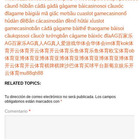
cầu
nổ hũ
bắn cá
đá gà
đá gà
game bài
casino
soi cầu
xóc
đĩa
game bài
giải mã giấc mơ
bầu cua
slot game
casino
nổ
hủ
dàn đề
Bắn cá
casino
dàn đề
nổ hũ
tài xỉu
slot
game
casino
bắn cá
đá gà
game bài
thể thao
game bài
soi
cầu
kqss
soi cầu
cờ tướng
bắn cá
game bài
xóc đĩa
AG百家乐
AG百家乐
AG真人
AG真人
爱游戏
华体会
华体会
im体育
kok体
育
开云体育
开云体育
开云体育
乐鱼体育
乐鱼体育
欧宝体育
ob
体育
亚博体育
亚博体育
亚博体育
亚博体育
亚博体育
亚博体育
开云体育
开云体育
棋牌
棋牌
沙巴体育
买球平台
新葡京娱乐
开
云体育
mu88
qh88
RELATED TOPICS:
Tu dirección de correo electrónico no será publicada.
Los campos
obligatorios están marcados con
*
Comentario
*