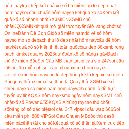
hôm nay
trực tiếp kết quả xổ số ba miền
cap lo dep nhat
hom nay
soi cầu chuẩn hôm nay
so ket qua xo so
Xem kết
quả xổ số nhanh nhất
SX3MIEN
XSMB chủ
nhật
KQXSMN
kết quả mở giải trực tuyến
Giờ vàng chốt số
Online
Đánh Đề Con Gì
dò số miền nam
dò vé số hôm
nay
so mo so de
bach thủ lô đẹp nhất hôm nay
cầu đề hôm
nay
kết quả xổ số kiến thiết toàn quốc
cau dep 88
xsmb rong
bach kim
ket qua xs 2023
dự đoán xổ số hàng ngày
Bạch
thủ đề miền Bắc
Soi Cầu MB thần tài
soi cau vip 247
soi cầu
tốt
soi cầu miễn phí
soi cau mb vip
xsmb hom nay
xs
vietlott
xsmn hôm nay
cầu lô đẹp
thống kê lô kép xổ số miền
Bắc
quay thử xsmn
xổ số thần tài
Quay thử XSMT
xổ số
chiều nay
xo so mien nam hom nay
web đánh lô đề trực
tuyến uy tín
KQXS hôm nay
xsmb ngày hôm nay
XSMT chủ
nhật
xổ số Power 6/55
KQXS A trúng roy
cao thủ chốt
số
bảng xổ số đặc biệt
soi cầu 247 vip
soi cầu wap 666
Soi
cầu miễn phí 888 VIP
Soi Cau Chuan MB
độc thủ de
số
miền bắc
thần tài cho số
Kết quả xổ số thần tài
Xem trực tiếp