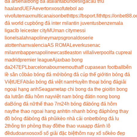
đá arsenal
bóng đá atalanta
bundesliga
cầu thủ
haaland
UEFA
everton
xoso
futebol ao
vivo
futemax
multicanais
onbet
https://bsport.fit
https://onbet88.o
đá world cup
bóng đá inter milan
tin juventus
benzema
la
liga
clb leicester city
MU
man city
messi
lionel
salah
napoli
neymar
psg
ronaldo
serie
a
tottenham
valencia
AS ROMA
Leverkusen
ac
milan
mbappe
napoli
newcastle
aston villa
liverpool
fa cup
real
madrid
premier league
Ajax
bao bong
da247
EPL
barcelona
bournemouth
aff cup
asean football
bên
lề sân cỏ
báo bóng đá mới
bóng đá cúp thế giới
tin bóng đá
Việt
UEFA
báo bóng đá việt nam
Huyền thoại bóng đá
giải
ngoại hạng anh
Seagame
tap chi bong da the gioi
tin bong
da lu
trận đấu hôm nay
việt nam bóng đá
tin nong bong
da
Bóng đá nữ
thể thao 7m
24h bóng đá
bóng đá hôm
nay
the thao ngoai hang anh
tin nhanh bóng đá
phòng thay
đồ bóng đá
bóng đá phủi
kèo nhà cái onbet
bóng đá lu
2
thông tin phòng thay đồ
the thao vua
app đánh lô
đề
dudoanxoso
xổ số giải đặc biệt
hôm nay xổ số
kèo đẹp