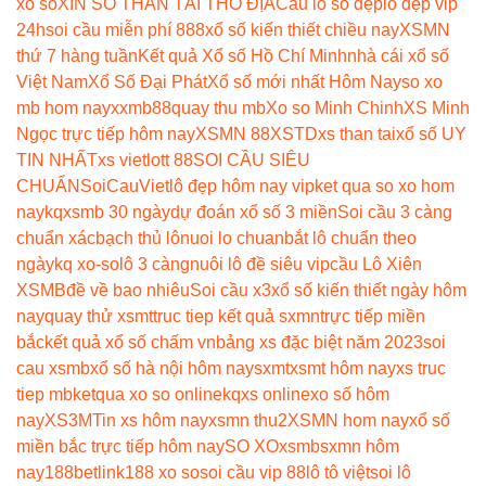
xổ số
XIN SỐ THẦN TÀI THỔ ĐỊA
Cầu lô số đẹp
lô đẹp vip
24h
soi cầu miễn phí 888
xổ số kiến thiết chiều nay
XSMN
thứ 7 hàng tuần
Kết quả Xổ số Hồ Chí Minh
nhà cái xổ số
Việt Nam
Xổ Số Đại Phát
Xổ số mới nhất Hôm Nay
so xo
mb hom nay
xxmb88
quay thu mb
Xo so Minh Chinh
XS Minh
Ngọc trực tiếp hôm nay
XSMN 88
XSTD
xs than tai
xổ số UY
TIN NHẤT
xs vietlott 88
SOI CẦU SIÊU
CHUẨN
SoiCauViet
lô đẹp hôm nay vip
ket qua so xo hom
nay
kqxsmb 30 ngày
dự đoán xổ số 3 miền
Soi cầu 3 càng
chuẩn xác
bạch thủ lô
nuoi lo chuan
bắt lô chuẩn theo
ngày
kq xo-so
lô 3 càng
nuôi lô đề siêu vip
cầu Lô Xiên
XSMB
đề về bao nhiêu
Soi cầu x3
xổ số kiến thiết ngày hôm
nay
quay thử xsmt
truc tiep kết quả sxmn
trực tiếp miền
bắc
kết quả xổ số chấm vn
bảng xs đặc biệt năm 2023
soi
cau xsmb
xổ số hà nội hôm nay
sxmt
xsmt hôm nay
xs truc
tiep mb
ketqua xo so online
kqxs online
xo số hôm
nay
XS3M
Tin xs hôm nay
xsmn thu2
XSMN hom nay
xổ số
miền bắc trực tiếp hôm nay
SO XO
xsmb
sxmn hôm
nay
188betlink
188 xo so
soi cầu vip 88
lô tô việt
soi lô