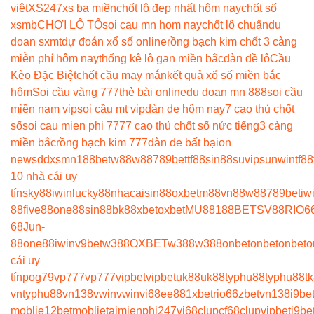
việt
XS247
xs ba miền
chốt lô đẹp nhất hôm nay
chốt số
xsmb
CHƠI LÔ TÔ
soi cau mn hom nay
chốt lô chuẩn
du
doan sxmt
dự đoán xổ số online
rồng bạch kim chốt 3 càng
miễn phí hôm nay
thống kê lô gan miền bắc
dàn đề lô
Cầu
Kèo Đặc Biệt
chốt cầu may mắn
kết quả xổ số miền bắc
hôm
Soi cầu vàng 777
thẻ bài online
du doan mn 888
soi cầu
miền nam vip
soi cầu mt vip
dàn de hôm nay
7 cao thủ chốt
số
soi cau mien phi 777
7 cao thủ chốt số nức tiếng
3 càng
miền bắc
rồng bạch kim 777
dàn de bất bại
on
news
ddxsmn
188bet
w88
w88
789bet
tf88
sin88
suvip
sunwin
tf88
10 nhà cái uy
tín
sky88
iwin
lucky88
nhacaisin88
oxbet
m88
vn88
w88
789bet
iw
88
five88
one88
sin88
bk8
8xbet
oxbet
MU88
188BET
SV88
RIO6
68
Jun-
88
one88
iwin
v9bet
w388
OXBET
w388
w388
onbet
onbet
onbet
o
cái uy
tín
pog79
vp777
vp777
vipbet
vipbet
uk88
uk88
typhu88
typhu88
t
vn
typhu88
vn138
vwin
vwin
vi68
ee88
1xbet
rio66
zbet
vn138
i9be
moblie
12betmoblie
taimienphi247
vi68clup
cf68clup
vipbet
i9be