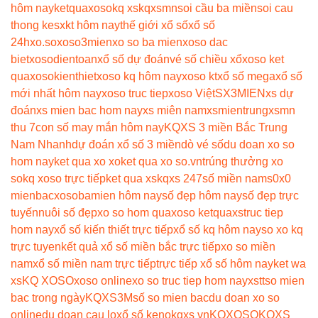
hôm nay
ketquaxoso
kq xs
kqxsmn
soi cầu ba miền
soi cau
thong ke
sxkt hôm nay
thế giới xổ số
xổ số
24h
xo.so
xoso3mien
xo so ba mien
xoso dac
biet
xosodientoan
xổ số dự đoán
vé số chiều xổ
xoso ket
qua
xosokienthiet
xoso kq hôm nay
xoso kt
xổ số mega
xổ số
mới nhất hôm nay
xoso truc tiep
xoso Việt
SX3MIEN
xs dự
đoán
xs mien bac hom nay
xs miên nam
xsmientrung
xsmn
thu 7
con số may mắn hôm nay
KQXS 3 miền Bắc Trung
Nam Nhanh
dự đoán xổ số 3 miền
dò vé số
du doan xo so
hom nay
ket qua xo xo
ket qua xo so.vn
trúng thưởng xo
so
kq xoso trực tiếp
ket qua xs
kqxs 247
số miền nam
s0x0
mienbac
xosobamien hôm nay
số đẹp hôm nay
số đẹp trực
tuyến
nuôi số đẹp
xo so hom qua
xoso ketqua
xstruc tiep
hom nay
xổ số kiến thiết trực tiếp
xổ số kq hôm nay
so xo kq
trực tuyen
kết quả xổ số miền bắc trực tiếp
xo so miền
nam
xổ số miền nam trực tiếp
trực tiếp xổ số hôm nay
ket wa
xs
KQ XOSO
xoso online
xo so truc tiep hom nay
xstt
so mien
bac trong ngày
KQXS3M
số so mien bac
du doan xo so
online
du doan cau lo
xổ số keno
kqxs vn
KQXOSO
KQXS