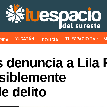
YUCATÁN
TU ESPACIO TV
M
RIDA
POLICÍA
s denuncia a Lila 
siblemente
e delito