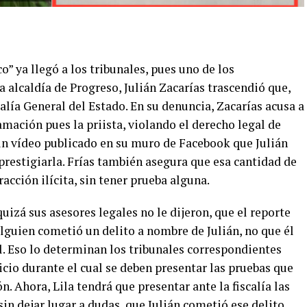
” ya llegó a los tribunales, pues uno de los
a alcaldía de Progreso, Julián Zacarías trascendió que,
alía General del Estado. En su denuncia, Zacarías acusa a
amación pues la priista, violando el derecho legal de
un vídeo publicado en su muro de Facebook que Julián
prestigiarla. Frías también asegura que esa cantidad de
racción ilícita, sin tener prueba alguna.
quizá sus asesores legales no le dijeron, que el reporte
lguien cometió un delito a nombre de Julián, no que él
l. Eso lo determinan los tribunales correspondientes
icio durante el cual se deben presentar las pruebas que
. Ahora, Lila tendrá que presentar ante la fiscalía las
in dejar lugar a dudas, que Julián cometió ese delito,