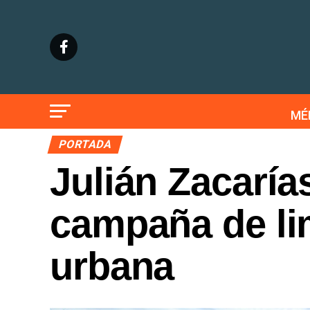
MÉ
PORTADA
Julián Zacaría
campaña de li
urbana