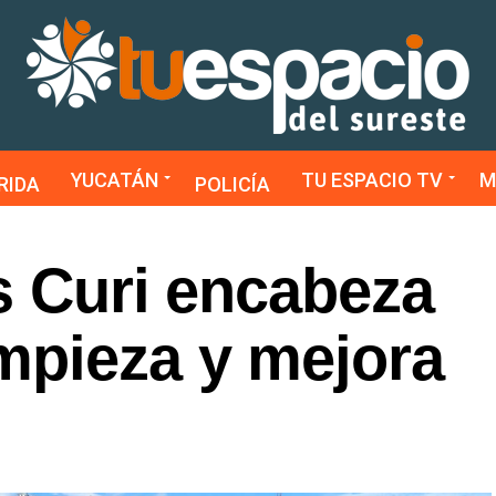
YUCATÁN
TU ESPACIO TV
M
RIDA
POLICÍA
s Curi encabeza
mpieza y mejora