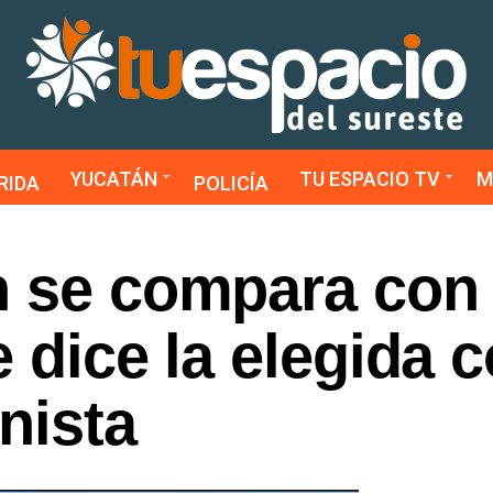
YUCATÁN
TU ESPACIO TV
M
RIDA
POLICÍA
n se compara con
e dice la elegida 
nista