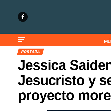
MÉ
PORTADA
Jessica Saide
Jesucristo y s
proyecto more