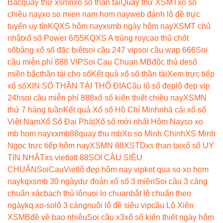
Bắc
quay thử xsmn
xổ số thần tài
Quay thử XSMT
xổ số
chiều nay
xo so mien nam hom nay
web đánh lô đề trực
tuyến uy tín
KQXS hôm nay
xsmb ngày hôm nay
XSMT chủ
nhật
xổ số Power 6/55
KQXS A trúng roy
cao thủ chốt
số
bảng xổ số đặc biệt
soi cầu 247 vip
soi cầu wap 666
Soi
cầu miễn phí 888 VIP
Soi Cau Chuan MB
độc thủ de
số
miền bắc
thần tài cho số
Kết quả xổ số thần tài
Xem trực tiếp
xổ số
XIN SỐ THẦN TÀI THỔ ĐỊA
Cầu lô số đẹp
lô đẹp vip
24h
soi cầu miễn phí 888
xổ số kiến thiết chiều nay
XSMN
thứ 7 hàng tuần
Kết quả Xổ số Hồ Chí Minh
nhà cái xổ số
Việt Nam
Xổ Số Đại Phát
Xổ số mới nhất Hôm Nay
so xo
mb hom nay
xxmb88
quay thu mb
Xo so Minh Chinh
XS Minh
Ngọc trực tiếp hôm nay
XSMN 88
XSTD
xs than tai
xổ số UY
TIN NHẤT
xs vietlott 88
SOI CẦU SIÊU
CHUẨN
SoiCauViet
lô đẹp hôm nay vip
ket qua so xo hom
nay
kqxsmb 30 ngày
dự đoán xổ số 3 miền
Soi cầu 3 càng
chuẩn xác
bạch thủ lô
nuoi lo chuan
bắt lô chuẩn theo
ngày
kq xo-so
lô 3 càng
nuôi lô đề siêu vip
cầu Lô Xiên
XSMB
đề về bao nhiêu
Soi cầu x3
xổ số kiến thiết ngày hôm