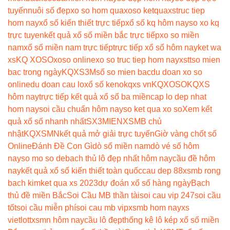
tuyến
nuôi số đẹp
xo so hom qua
xoso ketqua
xstruc tiep
hom nay
xổ số kiến thiết trực tiếp
xổ số kq hôm nay
so xo kq
trực tuyen
kết quả xổ số miền bắc trực tiếp
xo so miền
nam
xổ số miền nam trực tiếp
trực tiếp xổ số hôm nay
ket wa
xs
KQ XOSO
xoso online
xo so truc tiep hom nay
xstt
so mien
bac trong ngày
KQXS3M
số so mien bac
du doan xo so
online
du doan cau lo
xổ số keno
kqxs vn
KQXOSO
KQXS
hôm nay
trực tiếp kết quả xổ số ba miền
cap lo dep nhat
hom nay
soi cầu chuẩn hôm nay
so ket qua xo so
Xem kết
quả xổ số nhanh nhất
SX3MIEN
XSMB chủ
nhật
KQXSMN
kết quả mở giải trực tuyến
Giờ vàng chốt số
Online
Đánh Đề Con Gì
dò số miền nam
dò vé số hôm
nay
so mo so de
bach thủ lô đẹp nhất hôm nay
cầu đề hôm
nay
kết quả xổ số kiến thiết toàn quốc
cau dep 88
xsmb rong
bach kim
ket qua xs 2023
dự đoán xổ số hàng ngày
Bạch
thủ đề miền Bắc
Soi Cầu MB thần tài
soi cau vip 247
soi cầu
tốt
soi cầu miễn phí
soi cau mb vip
xsmb hom nay
xs
vietlott
xsmn hôm nay
cầu lô đẹp
thống kê lô kép xổ số miền