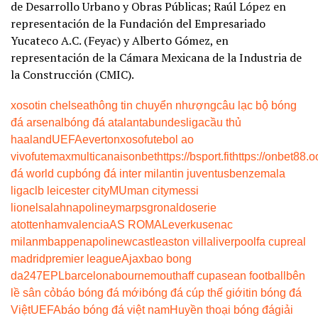
de Desarrollo Urbano y Obras Públicas; Raúl López en
representación de la Fundación del Empresariado
Yucateco A.C. (Feyac) y Alberto Gómez, en
representación de la Cámara Mexicana de la Industria de
la Construcción (CMIC).
xoso
tin chelsea
thông tin chuyển nhượng
câu lạc bộ bóng
đá arsenal
bóng đá atalanta
bundesliga
cầu thủ
haaland
UEFA
everton
xoso
futebol ao
vivo
futemax
multicanais
onbet
https://bsport.fit
https://onbet88.o
đá world cup
bóng đá inter milan
tin juventus
benzema
la
liga
clb leicester city
MU
man city
messi
lionel
salah
napoli
neymar
psg
ronaldo
serie
a
tottenham
valencia
AS ROMA
Leverkusen
ac
milan
mbappe
napoli
newcastle
aston villa
liverpool
fa cup
real
madrid
premier league
Ajax
bao bong
da247
EPL
barcelona
bournemouth
aff cup
asean football
bên
lề sân cỏ
báo bóng đá mới
bóng đá cúp thế giới
tin bóng đá
Việt
UEFA
báo bóng đá việt nam
Huyền thoại bóng đá
giải