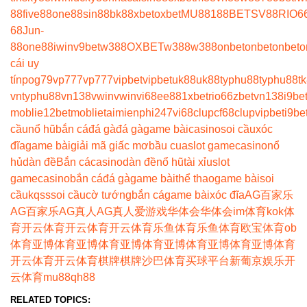
88
five88
one88
sin88
bk8
8xbet
oxbet
MU88
188BET
SV88
RIO6
68
Jun-
88
one88
iwin
v9bet
w388
OXBET
w388
w388
onbet
onbet
onbet
o
cái uy
tín
pog79
vp777
vp777
vipbet
vipbet
uk88
uk88
typhu88
typhu88
t
vn
typhu88
vn138
vwin
vwin
vi68
ee88
1xbet
rio66
zbet
vn138
i9be
moblie
12betmoblie
taimienphi247
vi68clup
cf68clup
vipbet
i9be
cầu
nổ hũ
bắn cá
đá gà
đá gà
game bài
casino
soi cầu
xóc
đĩa
game bài
giải mã giấc mơ
bầu cua
slot game
casino
nổ
hủ
dàn đề
Bắn cá
casino
dàn đề
nổ hũ
tài xỉu
slot
game
casino
bắn cá
đá gà
game bài
thể thao
game bài
soi
cầu
kqss
soi cầu
cờ tướng
bắn cá
game bài
xóc đĩa
AG百家乐
AG百家乐
AG真人
AG真人
爱游戏
华体会
华体会
im体育
kok体
育
开云体育
开云体育
开云体育
乐鱼体育
乐鱼体育
欧宝体育
ob
体育
亚博体育
亚博体育
亚博体育
亚博体育
亚博体育
亚博体育
开云体育
开云体育
棋牌
棋牌
沙巴体育
买球平台
新葡京娱乐
开
云体育
mu88
qh88
RELATED TOPICS: