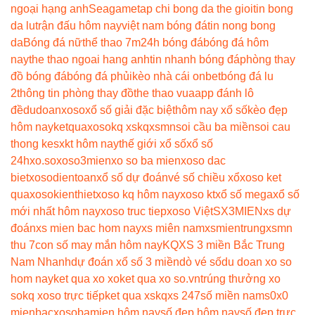
ngoại hạng anh
Seagame
tap chi bong da the gioi
tin bong
da lu
trận đấu hôm nay
việt nam bóng đá
tin nong bong
da
Bóng đá nữ
thể thao 7m
24h bóng đá
bóng đá hôm
nay
the thao ngoai hang anh
tin nhanh bóng đá
phòng thay
đồ bóng đá
bóng đá phủi
kèo nhà cái onbet
bóng đá lu
2
thông tin phòng thay đồ
the thao vua
app đánh lô
đề
dudoanxoso
xổ số giải đặc biệt
hôm nay xổ số
kèo đẹp
hôm nay
ketquaxoso
kq xs
kqxsmn
soi cầu ba miền
soi cau
thong ke
sxkt hôm nay
thế giới xổ số
xổ số
24h
xo.so
xoso3mien
xo so ba mien
xoso dac
biet
xosodientoan
xổ số dự đoán
vé số chiều xổ
xoso ket
qua
xosokienthiet
xoso kq hôm nay
xoso kt
xổ số mega
xổ số
mới nhất hôm nay
xoso truc tiep
xoso Việt
SX3MIEN
xs dự
đoán
xs mien bac hom nay
xs miên nam
xsmientrung
xsmn
thu 7
con số may mắn hôm nay
KQXS 3 miền Bắc Trung
Nam Nhanh
dự đoán xổ số 3 miền
dò vé số
du doan xo so
hom nay
ket qua xo xo
ket qua xo so.vn
trúng thưởng xo
so
kq xoso trực tiếp
ket qua xs
kqxs 247
số miền nam
s0x0
mienbac
xosobamien hôm nay
số đẹp hôm nay
số đẹp trực