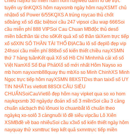
chiều nay
xo so mien nam hom nay
web đánh lô đề trực
tuyến uy tín
KQXS hôm nay
xsmb ngày hôm nay
XSMT chủ
nhật
xổ số Power 6/55
KQXS A trúng roy
cao thủ chốt
số
bảng xổ số đặc biệt
soi cầu 247 vip
soi cầu wap 666
Soi
cầu miễn phí 888 VIP
Soi Cau Chuan MB
độc thủ de
số
miền bắc
thần tài cho số
Kết quả xổ số thần tài
Xem trực tiếp
xổ số
XIN SỐ THẦN TÀI THỔ ĐỊA
Cầu lô số đẹp
lô đẹp vip
24h
soi cầu miễn phí 888
xổ số kiến thiết chiều nay
XSMN
thứ 7 hàng tuần
Kết quả Xổ số Hồ Chí Minh
nhà cái xổ số
Việt Nam
Xổ Số Đại Phát
Xổ số mới nhất Hôm Nay
so xo
mb hom nay
xxmb88
quay thu mb
Xo so Minh Chinh
XS Minh
Ngọc trực tiếp hôm nay
XSMN 88
XSTD
xs than tai
xổ số UY
TIN NHẤT
xs vietlott 88
SOI CẦU SIÊU
CHUẨN
SoiCauViet
lô đẹp hôm nay vip
ket qua so xo hom
nay
kqxsmb 30 ngày
dự đoán xổ số 3 miền
Soi cầu 3 càng
chuẩn xác
bạch thủ lô
nuoi lo chuan
bắt lô chuẩn theo
ngày
kq xo-so
lô 3 càng
nuôi lô đề siêu vip
cầu Lô Xiên
XSMB
đề về bao nhiêu
Soi cầu x3
xổ số kiến thiết ngày hôm
nay
quay thử xsmt
truc tiep kết quả sxmn
trực tiếp miền