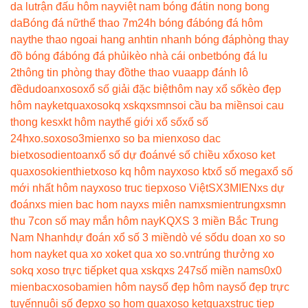
da lu
trận đấu hôm nay
việt nam bóng đá
tin nong bong
da
Bóng đá nữ
thể thao 7m
24h bóng đá
bóng đá hôm
nay
the thao ngoai hang anh
tin nhanh bóng đá
phòng thay
đồ bóng đá
bóng đá phủi
kèo nhà cái onbet
bóng đá lu
2
thông tin phòng thay đồ
the thao vua
app đánh lô
đề
dudoanxoso
xổ số giải đặc biệt
hôm nay xổ số
kèo đẹp
hôm nay
ketquaxoso
kq xs
kqxsmn
soi cầu ba miền
soi cau
thong ke
sxkt hôm nay
thế giới xổ số
xổ số
24h
xo.so
xoso3mien
xo so ba mien
xoso dac
biet
xosodientoan
xổ số dự đoán
vé số chiều xổ
xoso ket
qua
xosokienthiet
xoso kq hôm nay
xoso kt
xổ số mega
xổ số
mới nhất hôm nay
xoso truc tiep
xoso Việt
SX3MIEN
xs dự
đoán
xs mien bac hom nay
xs miên nam
xsmientrung
xsmn
thu 7
con số may mắn hôm nay
KQXS 3 miền Bắc Trung
Nam Nhanh
dự đoán xổ số 3 miền
dò vé số
du doan xo so
hom nay
ket qua xo xo
ket qua xo so.vn
trúng thưởng xo
so
kq xoso trực tiếp
ket qua xs
kqxs 247
số miền nam
s0x0
mienbac
xosobamien hôm nay
số đẹp hôm nay
số đẹp trực
tuyến
nuôi số đẹp
xo so hom qua
xoso ketqua
xstruc tiep