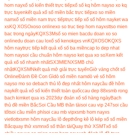
hom nay
xổ số kiến thiết trực tiếp
xổ số kq hôm nay
so xo kq
trực tuyen
kết quả xổ số miền bắc trực tiếp
xo so miền
nam
xổ số miền nam trực tiếp
trực tiếp xổ số hôm nay
ket wa
xs
KQ XOSO
xoso online
xo so truc tiep hom nay
xstt
so mien
bac trong ngày
KQXS3M
số so mien bac
du doan xo so
online
du doan cau lo
xổ số keno
kqxs vn
KQXOSO
KQXS
hôm nay
trực tiếp kết quả xổ số ba miền
cap lo dep nhat
hom nay
soi cầu chuẩn hôm nay
so ket qua xo so
Xem kết
quả xổ số nhanh nhất
SX3MIEN
XSMB chủ
nhật
KQXSMN
kết quả mở giải trực tuyến
Giờ vàng chốt số
Online
Đánh Đề Con Gì
dò số miền nam
dò vé số hôm
nay
so mo so de
bach thủ lô đẹp nhất hôm nay
cầu đề hôm
nay
kết quả xổ số kiến thiết toàn quốc
cau dep 88
xsmb rong
bach kim
ket qua xs 2023
dự đoán xổ số hàng ngày
Bạch
thủ đề miền Bắc
Soi Cầu MB thần tài
soi cau vip 247
soi cầu
tốt
soi cầu miễn phí
soi cau mb vip
xsmb hom nay
xs
vietlott
xsmn hôm nay
cầu lô đẹp
thống kê lô kép xổ số miền
Bắc
quay thử xsmn
xổ số thần tài
Quay thử XSMT
xổ số