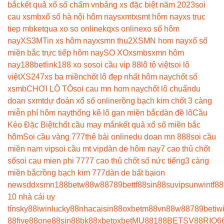
bắc
kết quả xổ số chấm vn
bảng xs đặc biệt năm 2023
soi
cau xsmb
xổ số hà nội hôm nay
sxmt
xsmt hôm nay
xs truc
tiep mb
ketqua xo so online
kqxs online
xo số hôm
nay
XS3M
Tin xs hôm nay
xsmn thu2
XSMN hom nay
xổ số
miền bắc trực tiếp hôm nay
SO XO
xsmb
sxmn hôm
nay
188betlink
188 xo so
soi cầu vip 88
lô tô việt
soi lô
việt
XS247
xs ba miền
chốt lô đẹp nhất hôm nay
chốt số
xsmb
CHƠI LÔ TÔ
soi cau mn hom nay
chốt lô chuẩn
du
doan sxmt
dự đoán xổ số online
rồng bạch kim chốt 3 càng
miễn phí hôm nay
thống kê lô gan miền bắc
dàn đề lô
Cầu
Kèo Đặc Biệt
chốt cầu may mắn
kết quả xổ số miền bắc
hôm
Soi cầu vàng 777
thẻ bài online
du doan mn 888
soi cầu
miền nam vip
soi cầu mt vip
dàn de hôm nay
7 cao thủ chốt
số
soi cau mien phi 777
7 cao thủ chốt số nức tiếng
3 càng
miền bắc
rồng bạch kim 777
dàn de bất bại
on
news
ddxsmn
188bet
w88
w88
789bet
tf88
sin88
suvip
sunwin
tf88
10 nhà cái uy
tín
sky88
iwin
lucky88
nhacaisin88
oxbet
m88
vn88
w88
789bet
iw
88
five88
one88
sin88
bk8
8xbet
oxbet
MU88
188BET
SV88
RIO6