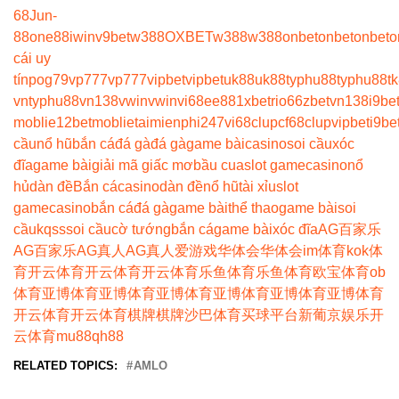
68
Jun-
88
one88
iwin
v9bet
w388
OXBET
w388
w388
onbet
onbet
onbet
o
cái uy
tín
pog79
vp777
vp777
vipbet
vipbet
uk88
uk88
typhu88
typhu88
t
vn
typhu88
vn138
vwin
vwin
vi68
ee88
1xbet
rio66
zbet
vn138
i9be
moblie
12betmoblie
taimienphi247
vi68clup
cf68clup
vipbet
i9be
cầu
nổ hũ
bắn cá
đá gà
đá gà
game bài
casino
soi cầu
xóc
đĩa
game bài
giải mã giấc mơ
bầu cua
slot game
casino
nổ
hủ
dàn đề
Bắn cá
casino
dàn đề
nổ hũ
tài xỉu
slot
game
casino
bắn cá
đá gà
game bài
thể thao
game bài
soi
cầu
kqss
soi cầu
cờ tướng
bắn cá
game bài
xóc đĩa
AG百家乐
AG百家乐
AG真人
AG真人
爱游戏
华体会
华体会
im体育
kok体
育
开云体育
开云体育
开云体育
乐鱼体育
乐鱼体育
欧宝体育
ob
体育
亚博体育
亚博体育
亚博体育
亚博体育
亚博体育
亚博体育
开云体育
开云体育
棋牌
棋牌
沙巴体育
买球平台
新葡京娱乐
开
云体育
mu88
qh88
RELATED TOPICS:
AMLO