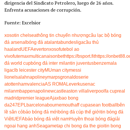
dirigencia del Sindicato Petrolero, luego de 26 años.
Enfrenta acusaciones de corrupción.
Fuente: Excelsior
xoso
tin chelsea
thông tin chuyển nhượng
câu lạc bộ bóng
đá arsenal
bóng đá atalanta
bundesliga
cầu thủ
haaland
UEFA
everton
xoso
futebol ao
vivo
futemax
multicanais
onbet
https://bsport.fit
https://onbet88.o
đá world cup
bóng đá inter milan
tin juventus
benzema
la
liga
clb leicester city
MU
man city
messi
lionel
salah
napoli
neymar
psg
ronaldo
serie
a
tottenham
valencia
AS ROMA
Leverkusen
ac
milan
mbappe
napoli
newcastle
aston villa
liverpool
fa cup
real
madrid
premier league
Ajax
bao bong
da247
EPL
barcelona
bournemouth
aff cup
asean football
bên
lề sân cỏ
báo bóng đá mới
bóng đá cúp thế giới
tin bóng đá
Việt
UEFA
báo bóng đá việt nam
Huyền thoại bóng đá
giải
ngoại hạng anh
Seagame
tap chi bong da the gioi
tin bong