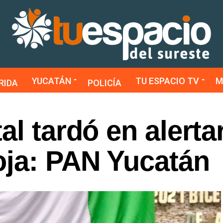
YUCATÁN
TU ESPACIO TV
M
RIDA
POLICÍA
al tardó en alerta
oja: PAN Yucatán