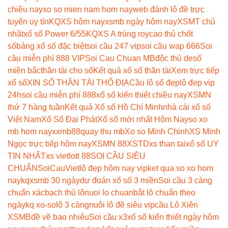
chiều nay
xo so mien nam hom nay
web đánh lô đề trực
tuyến uy tín
KQXS hôm nay
xsmb ngày hôm nay
XSMT chủ
nhật
xổ số Power 6/55
KQXS A trúng roy
cao thủ chốt
số
bảng xổ số đặc biệt
soi cầu 247 vip
soi cầu wap 666
Soi
cầu miễn phí 888 VIP
Soi Cau Chuan MB
độc thủ de
số
miền bắc
thần tài cho số
Kết quả xổ số thần tài
Xem trực tiếp
xổ số
XIN SỐ THẦN TÀI THỔ ĐỊA
Cầu lô số đẹp
lô đẹp vip
24h
soi cầu miễn phí 888
xổ số kiến thiết chiều nay
XSMN
thứ 7 hàng tuần
Kết quả Xổ số Hồ Chí Minh
nhà cái xổ số
Việt Nam
Xổ Số Đại Phát
Xổ số mới nhất Hôm Nay
so xo
mb hom nay
xxmb88
quay thu mb
Xo so Minh Chinh
XS Minh
Ngọc trực tiếp hôm nay
XSMN 88
XSTD
xs than tai
xổ số UY
TIN NHẤT
xs vietlott 88
SOI CẦU SIÊU
CHUẨN
SoiCauViet
lô đẹp hôm nay vip
ket qua so xo hom
nay
kqxsmb 30 ngày
dự đoán xổ số 3 miền
Soi cầu 3 càng
chuẩn xác
bạch thủ lô
nuoi lo chuan
bắt lô chuẩn theo
ngày
kq xo-so
lô 3 càng
nuôi lô đề siêu vip
cầu Lô Xiên
XSMB
đề về bao nhiêu
Soi cầu x3
xổ số kiến thiết ngày hôm