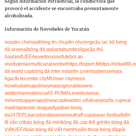
Según información extraoficial, la conductora que
provocó el accidente se encontraba presuntamente
alcoholizada.
Información de Novedades de Yucatán
xoso
tin chelsea
thông tin chuyển nhượng
câu lạc bộ bóng
đá arsenal
bóng đá atalanta
bundesliga
cầu thủ
haaland
UEFA
everton
xoso
futebol ao
vivo
futemax
multicanais
onbet
https://bsport.fit
https://onbet88.o
đá world cup
bóng đá inter milan
tin juventus
benzema
la
liga
clb leicester city
MU
man city
messi
lionel
salah
napoli
neymar
psg
ronaldo
serie
a
tottenham
valencia
AS ROMA
Leverkusen
ac
milan
mbappe
napoli
newcastle
aston villa
liverpool
fa cup
real
madrid
premier league
Ajax
bao bong
da247
EPL
barcelona
bournemouth
aff cup
asean football
bên
lề sân cỏ
báo bóng đá mới
bóng đá cúp thế giới
tin bóng đá
Việt
UEFA
báo bóng đá việt nam
Huyền thoại bóng đá
giải