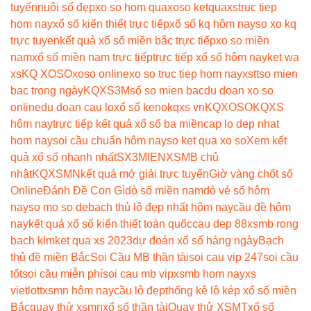
tuyến
nuôi số đẹp
xo so hom qua
xoso ketqua
xstruc tiep
hom nay
xổ số kiến thiết trực tiếp
xổ số kq hôm nay
so xo kq
trực tuyen
kết quả xổ số miền bắc trực tiếp
xo so miền
nam
xổ số miền nam trực tiếp
trực tiếp xổ số hôm nay
ket wa
xs
KQ XOSO
xoso online
xo so truc tiep hom nay
xstt
so mien
bac trong ngày
KQXS3M
số so mien bac
du doan xo so
online
du doan cau lo
xổ số keno
kqxs vn
KQXOSO
KQXS
hôm nay
trực tiếp kết quả xổ số ba miền
cap lo dep nhat
hom nay
soi cầu chuẩn hôm nay
so ket qua xo so
Xem kết
quả xổ số nhanh nhất
SX3MIEN
XSMB chủ
nhật
KQXSMN
kết quả mở giải trực tuyến
Giờ vàng chốt số
Online
Đánh Đề Con Gì
dò số miền nam
dò vé số hôm
nay
so mo so de
bach thủ lô đẹp nhất hôm nay
cầu đề hôm
nay
kết quả xổ số kiến thiết toàn quốc
cau dep 88
xsmb rong
bach kim
ket qua xs 2023
dự đoán xổ số hàng ngày
Bạch
thủ đề miền Bắc
Soi Cầu MB thần tài
soi cau vip 247
soi cầu
tốt
soi cầu miễn phí
soi cau mb vip
xsmb hom nay
xs
vietlott
xsmn hôm nay
cầu lô đẹp
thống kê lô kép xổ số miền
Bắc
quay thử xsmn
xổ số thần tài
Quay thử XSMT
xổ số