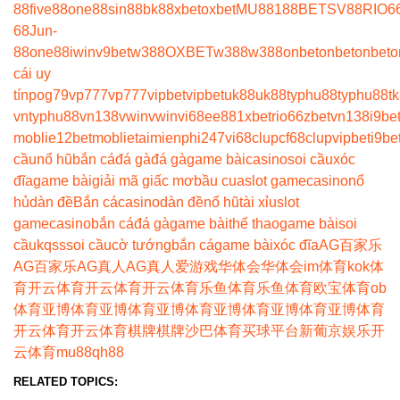
88
five88
one88
sin88
bk8
8xbet
oxbet
MU88
188BET
SV88
RIO6
68
Jun-
88
one88
iwin
v9bet
w388
OXBET
w388
w388
onbet
onbet
onbet
o
cái uy
tín
pog79
vp777
vp777
vipbet
vipbet
uk88
uk88
typhu88
typhu88
t
vn
typhu88
vn138
vwin
vwin
vi68
ee88
1xbet
rio66
zbet
vn138
i9be
moblie
12betmoblie
taimienphi247
vi68clup
cf68clup
vipbet
i9be
cầu
nổ hũ
bắn cá
đá gà
đá gà
game bài
casino
soi cầu
xóc
đĩa
game bài
giải mã giấc mơ
bầu cua
slot game
casino
nổ
hủ
dàn đề
Bắn cá
casino
dàn đề
nổ hũ
tài xỉu
slot
game
casino
bắn cá
đá gà
game bài
thể thao
game bài
soi
cầu
kqss
soi cầu
cờ tướng
bắn cá
game bài
xóc đĩa
AG百家乐
AG百家乐
AG真人
AG真人
爱游戏
华体会
华体会
im体育
kok体
育
开云体育
开云体育
开云体育
乐鱼体育
乐鱼体育
欧宝体育
ob
体育
亚博体育
亚博体育
亚博体育
亚博体育
亚博体育
亚博体育
开云体育
开云体育
棋牌
棋牌
沙巴体育
买球平台
新葡京娱乐
开
云体育
mu88
qh88
RELATED TOPICS: