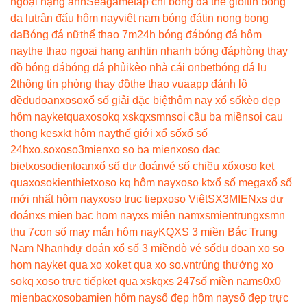
ngoại hạng anh
Seagame
tap chi bong da the gioi
tin bong
da lu
trận đấu hôm nay
việt nam bóng đá
tin nong bong
da
Bóng đá nữ
thể thao 7m
24h bóng đá
bóng đá hôm
nay
the thao ngoai hang anh
tin nhanh bóng đá
phòng thay
đồ bóng đá
bóng đá phủi
kèo nhà cái onbet
bóng đá lu
2
thông tin phòng thay đồ
the thao vua
app đánh lô
đề
dudoanxoso
xổ số giải đặc biệt
hôm nay xổ số
kèo đẹp
hôm nay
ketquaxoso
kq xs
kqxsmn
soi cầu ba miền
soi cau
thong ke
sxkt hôm nay
thế giới xổ số
xổ số
24h
xo.so
xoso3mien
xo so ba mien
xoso dac
biet
xosodientoan
xổ số dự đoán
vé số chiều xổ
xoso ket
qua
xosokienthiet
xoso kq hôm nay
xoso kt
xổ số mega
xổ số
mới nhất hôm nay
xoso truc tiep
xoso Việt
SX3MIEN
xs dự
đoán
xs mien bac hom nay
xs miên nam
xsmientrung
xsmn
thu 7
con số may mắn hôm nay
KQXS 3 miền Bắc Trung
Nam Nhanh
dự đoán xổ số 3 miền
dò vé số
du doan xo so
hom nay
ket qua xo xo
ket qua xo so.vn
trúng thưởng xo
so
kq xoso trực tiếp
ket qua xs
kqxs 247
số miền nam
s0x0
mienbac
xosobamien hôm nay
số đẹp hôm nay
số đẹp trực