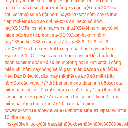
nay
quay thử xsmt
truc tiep kết quả sxmn
trực tiếp miền
bắc
kết quả xổ số chấm vn
bảng xs đặc biệt năm 2023
soi
cau xsmb
xổ số hà nội hôm nay
sxmt
xsmt hôm nay
xs truc
tiep mb
ketqua xo so online
kqxs online
xo số hôm
nay
XS3M
Tin xs hôm nay
xsmn thu2
XSMN hom nay
xổ số
miền bắc trực tiếp hôm nay
SO XO
xsmb
sxmn hôm
nay
188betlink
188 xo so
soi cầu vip 88
lô tô việt
soi lô
việt
XS247
xs ba miền
chốt lô đẹp nhất hôm nay
chốt số
xsmb
CHƠI LÔ TÔ
soi cau mn hom nay
chốt lô chuẩn
du
doan sxmt
dự đoán xổ số online
rồng bạch kim chốt 3 càng
miễn phí hôm nay
thống kê lô gan miền bắc
dàn đề lô
Cầu
Kèo Đặc Biệt
chốt cầu may mắn
kết quả xổ số miền bắc
hôm
Soi cầu vàng 777
thẻ bài online
du doan mn 888
soi cầu
miền nam vip
soi cầu mt vip
dàn de hôm nay
7 cao thủ chốt
số
soi cau mien phi 777
7 cao thủ chốt số nức tiếng
3 càng
miền bắc
rồng bạch kim 777
dàn de bất bại
on
news
ddxsmn
188bet
w88
w88
789bet
tf88
sin88
suvip
sunwin
tf88
10 nhà cái uy
tín
sky88
iwin
lucky88
nhacaisin88
oxbet
m88
vn88
w88
789bet
iw