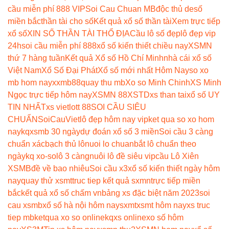
cầu miễn phí 888 VIP
Soi Cau Chuan MB
độc thủ de
số
miền bắc
thần tài cho số
Kết quả xổ số thần tài
Xem trực tiếp
xổ số
XIN SỐ THẦN TÀI THỔ ĐỊA
Cầu lô số đẹp
lô đẹp vip
24h
soi cầu miễn phí 888
xổ số kiến thiết chiều nay
XSMN
thứ 7 hàng tuần
Kết quả Xổ số Hồ Chí Minh
nhà cái xổ số
Việt Nam
Xổ Số Đại Phát
Xổ số mới nhất Hôm Nay
so xo
mb hom nay
xxmb88
quay thu mb
Xo so Minh Chinh
XS Minh
Ngọc trực tiếp hôm nay
XSMN 88
XSTD
xs than tai
xổ số UY
TIN NHẤT
xs vietlott 88
SOI CẦU SIÊU
CHUẨN
SoiCauViet
lô đẹp hôm nay vip
ket qua so xo hom
nay
kqxsmb 30 ngày
dự đoán xổ số 3 miền
Soi cầu 3 càng
chuẩn xác
bạch thủ lô
nuoi lo chuan
bắt lô chuẩn theo
ngày
kq xo-so
lô 3 càng
nuôi lô đề siêu vip
cầu Lô Xiên
XSMB
đề về bao nhiêu
Soi cầu x3
xổ số kiến thiết ngày hôm
nay
quay thử xsmt
truc tiep kết quả sxmn
trực tiếp miền
bắc
kết quả xổ số chấm vn
bảng xs đặc biệt năm 2023
soi
cau xsmb
xổ số hà nội hôm nay
sxmt
xsmt hôm nay
xs truc
tiep mb
ketqua xo so online
kqxs online
xo số hôm