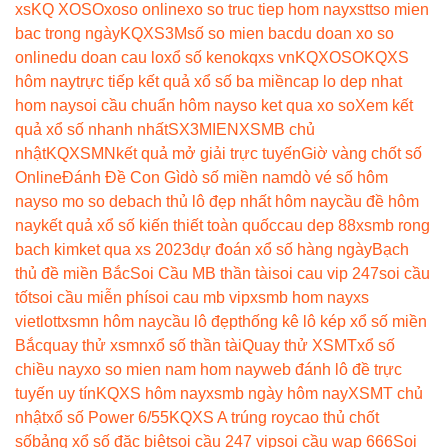
xs
KQ XOSO
xoso online
xo so truc tiep hom nay
xstt
so mien
bac trong ngày
KQXS3M
số so mien bac
du doan xo so
online
du doan cau lo
xổ số keno
kqxs vn
KQXOSO
KQXS
hôm nay
trực tiếp kết quả xổ số ba miền
cap lo dep nhat
hom nay
soi cầu chuẩn hôm nay
so ket qua xo so
Xem kết
quả xổ số nhanh nhất
SX3MIEN
XSMB chủ
nhật
KQXSMN
kết quả mở giải trực tuyến
Giờ vàng chốt số
Online
Đánh Đề Con Gì
dò số miền nam
dò vé số hôm
nay
so mo so de
bach thủ lô đẹp nhất hôm nay
cầu đề hôm
nay
kết quả xổ số kiến thiết toàn quốc
cau dep 88
xsmb rong
bach kim
ket qua xs 2023
dự đoán xổ số hàng ngày
Bạch
thủ đề miền Bắc
Soi Cầu MB thần tài
soi cau vip 247
soi cầu
tốt
soi cầu miễn phí
soi cau mb vip
xsmb hom nay
xs
vietlott
xsmn hôm nay
cầu lô đẹp
thống kê lô kép xổ số miền
Bắc
quay thử xsmn
xổ số thần tài
Quay thử XSMT
xổ số
chiều nay
xo so mien nam hom nay
web đánh lô đề trực
tuyến uy tín
KQXS hôm nay
xsmb ngày hôm nay
XSMT chủ
nhật
xổ số Power 6/55
KQXS A trúng roy
cao thủ chốt
số
bảng xổ số đặc biệt
soi cầu 247 vip
soi cầu wap 666
Soi