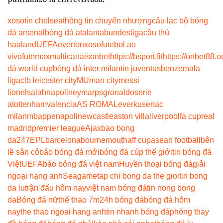
xoso
tin chelsea
thông tin chuyển nhượng
câu lạc bộ bóng
đá arsenal
bóng đá atalanta
bundesliga
cầu thủ
haaland
UEFA
everton
xoso
futebol ao
vivo
futemax
multicanais
onbet
https://bsport.fit
https://onbet88.o
đá world cup
bóng đá inter milan
tin juventus
benzema
la
liga
clb leicester city
MU
man city
messi
lionel
salah
napoli
neymar
psg
ronaldo
serie
a
tottenham
valencia
AS ROMA
Leverkusen
ac
milan
mbappe
napoli
newcastle
aston villa
liverpool
fa cup
real
madrid
premier league
Ajax
bao bong
da247
EPL
barcelona
bournemouth
aff cup
asean football
bên
lề sân cỏ
báo bóng đá mới
bóng đá cúp thế giới
tin bóng đá
Việt
UEFA
báo bóng đá việt nam
Huyền thoại bóng đá
giải
ngoại hạng anh
Seagame
tap chi bong da the gioi
tin bong
da lu
trận đấu hôm nay
việt nam bóng đá
tin nong bong
da
Bóng đá nữ
thể thao 7m
24h bóng đá
bóng đá hôm
nay
the thao ngoai hang anh
tin nhanh bóng đá
phòng thay