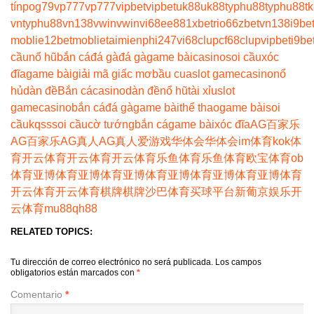
tín
pog79
vp777
vp777
vipbet
vipbet
uk88
uk88
typhu88
typhu88
t
vn
typhu88
vn138
vwin
vwin
vi68
ee88
1xbet
rio66
zbet
vn138
i9be
moblie
12betmoblie
taimienphi247
vi68clup
cf68clup
vipbet
i9be
cầu
nổ hũ
bắn cá
đá gà
đá gà
game bài
casino
soi cầu
xóc
đĩa
game bài
giải mã giấc mơ
bầu cua
slot game
casino
nổ
hủ
dàn đề
Bắn cá
casino
dàn đề
nổ hũ
tài xỉu
slot
game
casino
bắn cá
đá gà
game bài
thể thao
game bài
soi
cầu
kqss
soi cầu
cờ tướng
bắn cá
game bài
xóc đĩa
AG百家乐
AG百家乐
AG真人
AG真人
爱游戏
华体会
华体会
im体育
kok体
育
开云体育
开云体育
开云体育
乐鱼体育
乐鱼体育
欧宝体育
ob
体育
亚博体育
亚博体育
亚博体育
亚博体育
亚博体育
亚博体育
开云体育
开云体育
棋牌
棋牌
沙巴体育
买球平台
新葡京娱乐
开
云体育
mu88
qh88
RELATED TOPICS:
Tu dirección de correo electrónico no será publicada.
Los campos
obligatorios están marcados con
*
Comentario
*