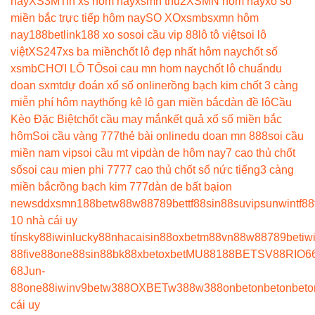
nay
XS3M
Tin xs hôm nay
xsmn thu2
XSMN hom nay
xổ số
miền bắc trực tiếp hôm nay
SO XO
xsmb
sxmn hôm
nay
188betlink
188 xo so
soi cầu vip 88
lô tô việt
soi lô
việt
XS247
xs ba miền
chốt lô đẹp nhất hôm nay
chốt số
xsmb
CHƠI LÔ TÔ
soi cau mn hom nay
chốt lô chuẩn
du
doan sxmt
dự đoán xổ số online
rồng bạch kim chốt 3 càng
miễn phí hôm nay
thống kê lô gan miền bắc
dàn đề lô
Cầu
Kèo Đặc Biệt
chốt cầu may mắn
kết quả xổ số miền bắc
hôm
Soi cầu vàng 777
thẻ bài online
du doan mn 888
soi cầu
miền nam vip
soi cầu mt vip
dàn de hôm nay
7 cao thủ chốt
số
soi cau mien phi 777
7 cao thủ chốt số nức tiếng
3 càng
miền bắc
rồng bạch kim 777
dàn de bất bại
on
news
ddxsmn
188bet
w88
w88
789bet
tf88
sin88
suvip
sunwin
tf88
10 nhà cái uy
tín
sky88
iwin
lucky88
nhacaisin88
oxbet
m88
vn88
w88
789bet
iw
88
five88
one88
sin88
bk8
8xbet
oxbet
MU88
188BET
SV88
RIO6
68
Jun-
88
one88
iwin
v9bet
w388
OXBET
w388
w388
onbet
onbet
onbet
o
cái uy