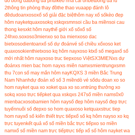
đồ bóng đá
bóng đá phủi
kèo nhà cái onbet
bóng đá lu
2
thông tin phòng thay đồ
the thao vua
app đánh lô
đề
dudoanxoso
xổ số giải đặc biệt
hôm nay xổ số
kèo đẹp
hôm nay
ketquaxoso
kq xs
kqxsmn
soi cầu ba miền
soi cau
thong ke
sxkt hôm nay
thế giới xổ số
xổ số
24h
xo.so
xoso3mien
xo so ba mien
xoso dac
biet
xosodientoan
xổ số dự đoán
vé số chiều xổ
xoso ket
qua
xosokienthiet
xoso kq hôm nay
xoso kt
xổ số mega
xổ số
mới nhất hôm nay
xoso truc tiep
xoso Việt
SX3MIEN
xs dự
đoán
xs mien bac hom nay
xs miên nam
xsmientrung
xsmn
thu 7
con số may mắn hôm nay
KQXS 3 miền Bắc Trung
Nam Nhanh
dự đoán xổ số 3 miền
dò vé số
du doan xo so
hom nay
ket qua xo xo
ket qua xo so.vn
trúng thưởng xo
so
kq xoso trực tiếp
ket qua xs
kqxs 247
số miền nam
s0x0
mienbac
xosobamien hôm nay
số đẹp hôm nay
số đẹp trực
tuyến
nuôi số đẹp
xo so hom qua
xoso ketqua
xstruc tiep
hom nay
xổ số kiến thiết trực tiếp
xổ số kq hôm nay
so xo kq
trực tuyen
kết quả xổ số miền bắc trực tiếp
xo so miền
nam
xổ số miền nam trực tiếp
trực tiếp xổ số hôm nay
ket wa