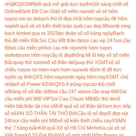
nhật
KQXSMN
kết quả mở giải trực tuyến
Giờ vàng chốt số
Online
Đánh Đề Con Gì
dò số miền nam
dò vé số hôm
nay
so mo so de
bach thủ lô đẹp nhất hôm nay
cầu đề hôm
nay
kết quả xổ số kiến thiết toàn quốc
cau dep 88
xsmb rong
bach kim
ket qua xs 2023
dự đoán xổ số hàng ngày
Bạch
thủ đề miền Bắc
Soi Cầu MB thần tài
soi cau vip 247
soi cầu
tốt
soi cầu miễn phí
soi cau mb vip
xsmb hom nay
xs
vietlott
xsmn hôm nay
cầu lô đẹp
thống kê lô kép xổ số miền
Bắc
quay thử xsmn
xổ số thần tài
Quay thử XSMT
xổ số
chiều nay
xo so mien nam hom nay
web đánh lô đề trực
tuyến uy tín
KQXS hôm nay
xsmb ngày hôm nay
XSMT chủ
nhật
xổ số Power 6/55
KQXS A trúng roy
cao thủ chốt
số
bảng xổ số đặc biệt
soi cầu 247 vip
soi cầu wap 666
Soi
cầu miễn phí 888 VIP
Soi Cau Chuan MB
độc thủ de
số
miền bắc
thần tài cho số
Kết quả xổ số thần tài
Xem trực tiếp
xổ số
XIN SỐ THẦN TÀI THỔ ĐỊA
Cầu lô số đẹp
lô đẹp vip
24h
soi cầu miễn phí 888
xổ số kiến thiết chiều nay
XSMN
thứ 7 hàng tuần
Kết quả Xổ số Hồ Chí Minh
nhà cái xổ số
Việt Nam
Xổ Số Đại Phát
Xổ số mới nhất Hôm Nay
so xo