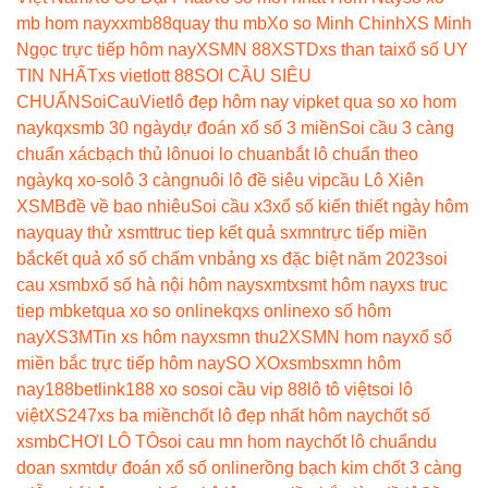
mb hom nay
xxmb88
quay thu mb
Xo so Minh Chinh
XS Minh
Ngọc trực tiếp hôm nay
XSMN 88
XSTD
xs than tai
xổ số UY
TIN NHẤT
xs vietlott 88
SOI CẦU SIÊU
CHUẨN
SoiCauViet
lô đẹp hôm nay vip
ket qua so xo hom
nay
kqxsmb 30 ngày
dự đoán xổ số 3 miền
Soi cầu 3 càng
chuẩn xác
bạch thủ lô
nuoi lo chuan
bắt lô chuẩn theo
ngày
kq xo-so
lô 3 càng
nuôi lô đề siêu vip
cầu Lô Xiên
XSMB
đề về bao nhiêu
Soi cầu x3
xổ số kiến thiết ngày hôm
nay
quay thử xsmt
truc tiep kết quả sxmn
trực tiếp miền
bắc
kết quả xổ số chấm vn
bảng xs đặc biệt năm 2023
soi
cau xsmb
xổ số hà nội hôm nay
sxmt
xsmt hôm nay
xs truc
tiep mb
ketqua xo so online
kqxs online
xo số hôm
nay
XS3M
Tin xs hôm nay
xsmn thu2
XSMN hom nay
xổ số
miền bắc trực tiếp hôm nay
SO XO
xsmb
sxmn hôm
nay
188betlink
188 xo so
soi cầu vip 88
lô tô việt
soi lô
việt
XS247
xs ba miền
chốt lô đẹp nhất hôm nay
chốt số
xsmb
CHƠI LÔ TÔ
soi cau mn hom nay
chốt lô chuẩn
du
doan sxmt
dự đoán xổ số online
rồng bạch kim chốt 3 càng