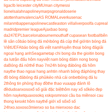
liga
clb leicester city
MU
man city
messi
lionel
salah
napoli
neymar
psg
ronaldo
serie
a
tottenham
valencia
AS ROMA
Leverkusen
ac
milan
mbappe
napoli
newcastle
aston villa
liverpool
fa cup
real
madrid
premier league
Ajax
bao bong
da247
EPL
barcelona
bournemouth
aff cup
asean football
bên
lề sân cỏ
báo bóng đá mới
bóng đá cúp thế giới
tin bóng đá
Việt
UEFA
báo bóng đá việt nam
Huyền thoại bóng đá
giải
ngoại hạng anh
Seagame
tap chi bong da the gioi
tin bong
da lu
trận đấu hôm nay
việt nam bóng đá
tin nong bong
da
Bóng đá nữ
thể thao 7m
24h bóng đá
bóng đá hôm
nay
the thao ngoai hang anh
tin nhanh bóng đá
phòng thay
đồ bóng đá
bóng đá phủi
kèo nhà cái onbet
bóng đá lu
2
thông tin phòng thay đồ
the thao vua
app đánh lô
đề
dudoanxoso
xổ số giải đặc biệt
hôm nay xổ số
kèo đẹp
hôm nay
ketquaxoso
kq xs
kqxsmn
soi cầu ba miền
soi cau
thong ke
sxkt hôm nay
thế giới xổ số
xổ số
24h
xo.so
xoso3mien
xo so ba mien
xoso dac