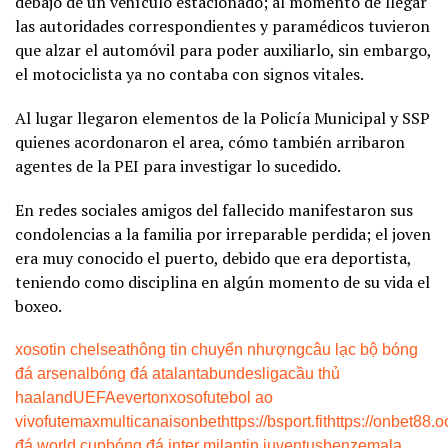
debajo de un vehículo estacionado; al momento de llegar
las autoridades correspondientes y paramédicos tuvieron
que alzar el automóvil para poder auxiliarlo, sin embargo,
el motociclista ya no contaba con signos vitales.
Al lugar llegaron elementos de la Policía Municipal y SSP
quienes acordonaron el area, cómo también arribaron
agentes de la PEI para investigar lo sucedido.
En redes sociales amigos del fallecido manifestaron sus
condolencias a la familia por irreparable perdida; el joven
era muy conocido el puerto, debido que era deportista,
teniendo como disciplina en algún momento de su vida el
boxeo.
xoso
tin chelsea
thông tin chuyển nhượng
câu lạc bộ bóng
đá arsenal
bóng đá atalanta
bundesliga
cầu thủ
haaland
UEFA
everton
xoso
futebol ao
vivo
futemax
multicanais
onbet
https://bsport.fit
https://onbet88.o
đá world cup
bóng đá inter milan
tin juventus
benzema
la