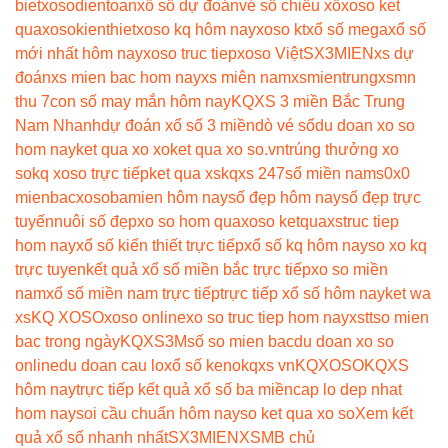
biet
xosodientoan
xổ số dự đoán
vé số chiều xổ
xoso ket
qua
xosokienthiet
xoso kq hôm nay
xoso kt
xổ số mega
xổ số
mới nhất hôm nay
xoso truc tiep
xoso Việt
SX3MIEN
xs dự
đoán
xs mien bac hom nay
xs miên nam
xsmientrung
xsmn
thu 7
con số may mắn hôm nay
KQXS 3 miền Bắc Trung
Nam Nhanh
dự đoán xổ số 3 miền
dò vé số
du doan xo so
hom nay
ket qua xo xo
ket qua xo so.vn
trúng thưởng xo
so
kq xoso trực tiếp
ket qua xs
kqxs 247
số miền nam
s0x0
mienbac
xosobamien hôm nay
số đẹp hôm nay
số đẹp trực
tuyến
nuôi số đẹp
xo so hom qua
xoso ketqua
xstruc tiep
hom nay
xổ số kiến thiết trực tiếp
xổ số kq hôm nay
so xo kq
trực tuyen
kết quả xổ số miền bắc trực tiếp
xo so miền
nam
xổ số miền nam trực tiếp
trực tiếp xổ số hôm nay
ket wa
xs
KQ XOSO
xoso online
xo so truc tiep hom nay
xstt
so mien
bac trong ngày
KQXS3M
số so mien bac
du doan xo so
online
du doan cau lo
xổ số keno
kqxs vn
KQXOSO
KQXS
hôm nay
trực tiếp kết quả xổ số ba miền
cap lo dep nhat
hom nay
soi cầu chuẩn hôm nay
so ket qua xo so
Xem kết
quả xổ số nhanh nhất
SX3MIEN
XSMB chủ