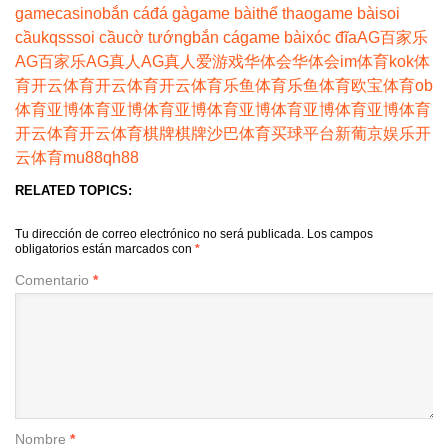
game
casino
bắn cá
đá gà
game bài
thể thao
game bài
soi
cầu
kqss
soi cầu
cờ tướng
bắn cá
game bài
xóc đĩa
AG百家乐
AG百家乐
AG真人
AG真人
爱游戏
华体会
华体会
im体育
kok体
育
开云体育
开云体育
开云体育
乐鱼体育
乐鱼体育
欧宝体育
ob
体育
亚博体育
亚博体育
亚博体育
亚博体育
亚博体育
亚博体育
开云体育
开云体育
棋牌
棋牌
沙巴体育
买球平台
新葡京娱乐
开
云体育
mu88
qh88
RELATED TOPICS:
Tu dirección de correo electrónico no será publicada.
Los campos
obligatorios están marcados con
*
Comentario
*
Nombre
*