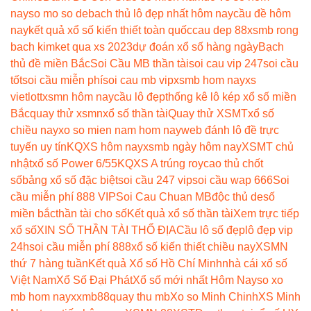
nay
so mo so de
bach thủ lô đẹp nhất hôm nay
cầu đề hôm
nay
kết quả xổ số kiến thiết toàn quốc
cau dep 88
xsmb rong
bach kim
ket qua xs 2023
dự đoán xổ số hàng ngày
Bạch
thủ đề miền Bắc
Soi Cầu MB thần tài
soi cau vip 247
soi cầu
tốt
soi cầu miễn phí
soi cau mb vip
xsmb hom nay
xs
vietlott
xsmn hôm nay
cầu lô đẹp
thống kê lô kép xổ số miền
Bắc
quay thử xsmn
xổ số thần tài
Quay thử XSMT
xổ số
chiều nay
xo so mien nam hom nay
web đánh lô đề trực
tuyến uy tín
KQXS hôm nay
xsmb ngày hôm nay
XSMT chủ
nhật
xổ số Power 6/55
KQXS A trúng roy
cao thủ chốt
số
bảng xổ số đặc biệt
soi cầu 247 vip
soi cầu wap 666
Soi
cầu miễn phí 888 VIP
Soi Cau Chuan MB
độc thủ de
số
miền bắc
thần tài cho số
Kết quả xổ số thần tài
Xem trực tiếp
xổ số
XIN SỐ THẦN TÀI THỔ ĐỊA
Cầu lô số đẹp
lô đẹp vip
24h
soi cầu miễn phí 888
xổ số kiến thiết chiều nay
XSMN
thứ 7 hàng tuần
Kết quả Xổ số Hồ Chí Minh
nhà cái xổ số
Việt Nam
Xổ Số Đại Phát
Xổ số mới nhất Hôm Nay
so xo
mb hom nay
xxmb88
quay thu mb
Xo so Minh Chinh
XS Minh