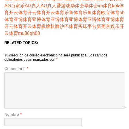
AG百家乐
AG真人
AG真人
爱游戏
华体会
华体会
im体育
kok体
育
开云体育
开云体育
开云体育
乐鱼体育
乐鱼体育
欧宝体育
ob
体育
亚博体育
亚博体育
亚博体育
亚博体育
亚博体育
亚博体育
开云体育
开云体育
棋牌
棋牌
沙巴体育
买球平台
新葡京娱乐
开
云体育
mu88
qh88
RELATED TOPICS:
Tu dirección de correo electrónico no será publicada.
Los campos
obligatorios están marcados con
*
Comentario
*
Nombre
*