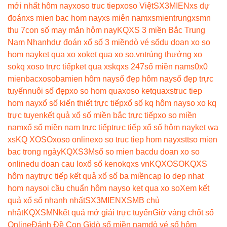
mới nhất hôm nay
xoso truc tiep
xoso Việt
SX3MIEN
xs dự
đoán
xs mien bac hom nay
xs miên nam
xsmientrung
xsmn
thu 7
con số may mắn hôm nay
KQXS 3 miền Bắc Trung
Nam Nhanh
dự đoán xổ số 3 miền
dò vé số
du doan xo so
hom nay
ket qua xo xo
ket qua xo so.vn
trúng thưởng xo
so
kq xoso trực tiếp
ket qua xs
kqxs 247
số miền nam
s0x0
mienbac
xosobamien hôm nay
số đẹp hôm nay
số đẹp trực
tuyến
nuôi số đẹp
xo so hom qua
xoso ketqua
xstruc tiep
hom nay
xổ số kiến thiết trực tiếp
xổ số kq hôm nay
so xo kq
trực tuyen
kết quả xổ số miền bắc trực tiếp
xo so miền
nam
xổ số miền nam trực tiếp
trực tiếp xổ số hôm nay
ket wa
xs
KQ XOSO
xoso online
xo so truc tiep hom nay
xstt
so mien
bac trong ngày
KQXS3M
số so mien bac
du doan xo so
online
du doan cau lo
xổ số keno
kqxs vn
KQXOSO
KQXS
hôm nay
trực tiếp kết quả xổ số ba miền
cap lo dep nhat
hom nay
soi cầu chuẩn hôm nay
so ket qua xo so
Xem kết
quả xổ số nhanh nhất
SX3MIEN
XSMB chủ
nhật
KQXSMN
kết quả mở giải trực tuyến
Giờ vàng chốt số
Online
Đánh Đề Con Gì
dò số miền nam
dò vé số hôm