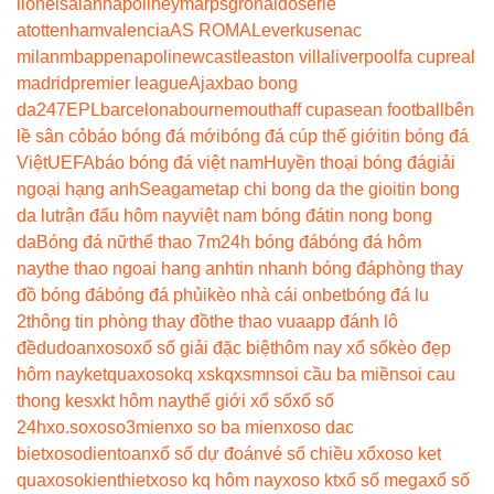
lionel
salah
napoli
neymar
psg
ronaldo
serie
a
tottenham
valencia
AS ROMA
Leverkusen
ac
milan
mbappe
napoli
newcastle
aston villa
liverpool
fa cup
real
madrid
premier league
Ajax
bao bong
da247
EPL
barcelona
bournemouth
aff cup
asean football
bên
lề sân cỏ
báo bóng đá mới
bóng đá cúp thế giới
tin bóng đá
Việt
UEFA
báo bóng đá việt nam
Huyền thoại bóng đá
giải
ngoại hạng anh
Seagame
tap chi bong da the gioi
tin bong
da lu
trận đấu hôm nay
việt nam bóng đá
tin nong bong
da
Bóng đá nữ
thể thao 7m
24h bóng đá
bóng đá hôm
nay
the thao ngoai hang anh
tin nhanh bóng đá
phòng thay
đồ bóng đá
bóng đá phủi
kèo nhà cái onbet
bóng đá lu
2
thông tin phòng thay đồ
the thao vua
app đánh lô
đề
dudoanxoso
xổ số giải đặc biệt
hôm nay xổ số
kèo đẹp
hôm nay
ketquaxoso
kq xs
kqxsmn
soi cầu ba miền
soi cau
thong ke
sxkt hôm nay
thế giới xổ số
xổ số
24h
xo.so
xoso3mien
xo so ba mien
xoso dac
biet
xosodientoan
xổ số dự đoán
vé số chiều xổ
xoso ket
qua
xosokienthiet
xoso kq hôm nay
xoso kt
xổ số mega
xổ số