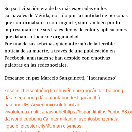
Su participación era de las más esperadas en los
carnavales de Mérida, no sólo por la cantidad de personas
que conformaban su contingente, sino también por lo
impresionante de sus trajes llenos de color y aplicaciones
que daban su toque de originalidad.
Fue una de sus sobrinas quien informó de la terrible
noticia de su muerte, a través de una publicación en
Facebook, amistades se han despido con emotivas
palabras en las redes sociales.
Descanse en paz Marcelo Sanguinetti, “Jacarandoso”
xoso
tin chelsea
thông tin chuyển nhượng
câu lạc bộ bóng
đá arsenal
bóng đá atalanta
bundesliga
cầu thủ
haaland
UEFA
everton
xoso
futebol ao
vivo
futemax
multicanais
onbet
https://bsport.fit
https://onbet88.o
đá world cup
bóng đá inter milan
tin juventus
benzema
la
liga
clb leicester city
MU
man city
messi