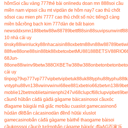
hôm
Soi cầu vàng 777
thẻ bài online
du doan mn 888
soi cầu
miền nam vip
soi cầu mt vip
dàn de hôm nay
7 cao thủ chốt
số
soi cau mien phi 777
7 cao thủ chốt số nức tiếng
3 càng
miền bắc
rồng bạch kim 777
dàn de bất bại
on
news
ddxsmn
188bet
w88
w88
789bet
tf88
sin88
suvip
sunwin
tf88
10 nhà cái uy
tín
sky88
iwin
lucky88
nhacaisin88
oxbet
m88
vn88
w88
789bet
iw
88
five88
one88
sin88
bk8
8xbet
oxbet
MU88
188BET
SV88
RIO6
68
Jun-
88
one88
iwin
v9bet
w388
OXBET
w388
w388
onbet
onbet
onbet
o
cái uy
tín
pog79
vp777
vp777
vipbet
vipbet
uk88
uk88
typhu88
typhu88
t
vn
typhu88
vn138
vwin
vwin
vi68
ee88
1xbet
rio66
zbet
vn138
i9be
moblie
12betmoblie
taimienphi247
vi68clup
cf68clup
vipbet
i9be
cầu
nổ hũ
bắn cá
đá gà
đá gà
game bài
casino
soi cầu
xóc
đĩa
game bài
giải mã giấc mơ
bầu cua
slot game
casino
nổ
hủ
dàn đề
Bắn cá
casino
dàn đề
nổ hũ
tài xỉu
slot
game
casino
bắn cá
đá gà
game bài
thể thao
game bài
soi
cầu
kqss
soi cầu
cờ tướng
bắn cá
game bài
xóc đĩa
AG百家乐