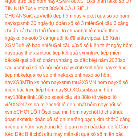
Ngọc trực tiếp hôm nay
XSMN 88
XSTD
xs than tai
xổ số UY
TIN NHẤT
xs vietlott 88
SOI CẦU SIÊU
CHUẨN
SoiCauViet
lô đẹp hôm nay vip
ket qua so xo hom
nay
kqxsmb 30 ngày
dự đoán xổ số 3 miền
Soi cầu 3 càng
chuẩn xác
bạch thủ lô
nuoi lo chuan
bắt lô chuẩn theo
ngày
kq xo-so
lô 3 càng
nuôi lô đề siêu vip
cầu Lô Xiên
XSMB
đề về bao nhiêu
Soi cầu x3
xổ số kiến thiết ngày hôm
nay
quay thử xsmt
truc tiep kết quả sxmn
trực tiếp miền
bắc
kết quả xổ số chấm vn
bảng xs đặc biệt năm 2023
soi
cau xsmb
xổ số hà nội hôm nay
sxmt
xsmt hôm nay
xs truc
tiep mb
ketqua xo so online
kqxs online
xo số hôm
nay
XS3M
Tin xs hôm nay
xsmn thu2
XSMN hom nay
xổ số
miền bắc trực tiếp hôm nay
SO XO
xsmb
sxmn hôm
nay
188betlink
188 xo so
soi cầu vip 88
lô tô việt
soi lô
việt
XS247
xs ba miền
chốt lô đẹp nhất hôm nay
chốt số
xsmb
CHƠI LÔ TÔ
soi cau mn hom nay
chốt lô chuẩn
du
doan sxmt
dự đoán xổ số online
rồng bạch kim chốt 3 càng
miễn phí hôm nay
thống kê lô gan miền bắc
dàn đề lô
Cầu
Kèo Đặc Biệt
chốt cầu may mắn
kết quả xổ số miền bắc