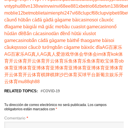
vn
typhu88
vn138
vwin
vwin
vi68
ee88
1xbet
rio66
zbet
vn138
i9be
moblie
12betmoblie
taimienphi247
vi68clup
cf68clup
vipbet
i9be
cầu
nổ hũ
bắn cá
đá gà
đá gà
game bài
casino
soi cầu
xóc
đĩa
game bài
giải mã giấc mơ
bầu cua
slot game
casino
nổ
hủ
dàn đề
Bắn cá
casino
dàn đề
nổ hũ
tài xỉu
slot
game
casino
bắn cá
đá gà
game bài
thể thao
game bài
soi
cầu
kqss
soi cầu
cờ tướng
bắn cá
game bài
xóc đĩa
AG百家乐
AG百家乐
AG真人
AG真人
爱游戏
华体会
华体会
im体育
kok体
育
开云体育
开云体育
开云体育
乐鱼体育
乐鱼体育
欧宝体育
ob
体育
亚博体育
亚博体育
亚博体育
亚博体育
亚博体育
亚博体育
开云体育
开云体育
棋牌
棋牌
沙巴体育
买球平台
新葡京娱乐
开
云体育
mu88
qh88
RELATED TOPICS:
COVID-19
Tu dirección de correo electrónico no será publicada.
Los campos
obligatorios están marcados con
*
Comentario
*