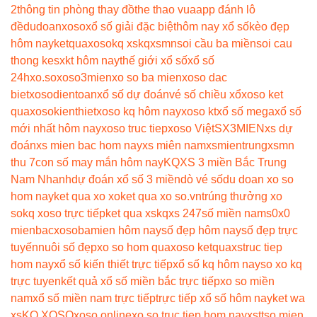
2
thông tin phòng thay đồ
the thao vua
app đánh lô
đề
dudoanxoso
xổ số giải đặc biệt
hôm nay xổ số
kèo đẹp
hôm nay
ketquaxoso
kq xs
kqxsmn
soi cầu ba miền
soi cau
thong ke
sxkt hôm nay
thế giới xổ số
xổ số
24h
xo.so
xoso3mien
xo so ba mien
xoso dac
biet
xosodientoan
xổ số dự đoán
vé số chiều xổ
xoso ket
qua
xosokienthiet
xoso kq hôm nay
xoso kt
xổ số mega
xổ số
mới nhất hôm nay
xoso truc tiep
xoso Việt
SX3MIEN
xs dự
đoán
xs mien bac hom nay
xs miên nam
xsmientrung
xsmn
thu 7
con số may mắn hôm nay
KQXS 3 miền Bắc Trung
Nam Nhanh
dự đoán xổ số 3 miền
dò vé số
du doan xo so
hom nay
ket qua xo xo
ket qua xo so.vn
trúng thưởng xo
so
kq xoso trực tiếp
ket qua xs
kqxs 247
số miền nam
s0x0
mienbac
xosobamien hôm nay
số đẹp hôm nay
số đẹp trực
tuyến
nuôi số đẹp
xo so hom qua
xoso ketqua
xstruc tiep
hom nay
xổ số kiến thiết trực tiếp
xổ số kq hôm nay
so xo kq
trực tuyen
kết quả xổ số miền bắc trực tiếp
xo so miền
nam
xổ số miền nam trực tiếp
trực tiếp xổ số hôm nay
ket wa
xs
KQ XOSO
xoso online
xo so truc tiep hom nay
xstt
so mien