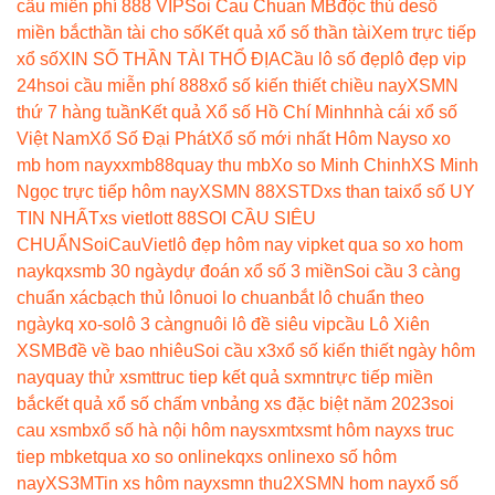
cầu miễn phí 888 VIP
Soi Cau Chuan MB
độc thủ de
số
miền bắc
thần tài cho số
Kết quả xổ số thần tài
Xem trực tiếp
xổ số
XIN SỐ THẦN TÀI THỔ ĐỊA
Cầu lô số đẹp
lô đẹp vip
24h
soi cầu miễn phí 888
xổ số kiến thiết chiều nay
XSMN
thứ 7 hàng tuần
Kết quả Xổ số Hồ Chí Minh
nhà cái xổ số
Việt Nam
Xổ Số Đại Phát
Xổ số mới nhất Hôm Nay
so xo
mb hom nay
xxmb88
quay thu mb
Xo so Minh Chinh
XS Minh
Ngọc trực tiếp hôm nay
XSMN 88
XSTD
xs than tai
xổ số UY
TIN NHẤT
xs vietlott 88
SOI CẦU SIÊU
CHUẨN
SoiCauViet
lô đẹp hôm nay vip
ket qua so xo hom
nay
kqxsmb 30 ngày
dự đoán xổ số 3 miền
Soi cầu 3 càng
chuẩn xác
bạch thủ lô
nuoi lo chuan
bắt lô chuẩn theo
ngày
kq xo-so
lô 3 càng
nuôi lô đề siêu vip
cầu Lô Xiên
XSMB
đề về bao nhiêu
Soi cầu x3
xổ số kiến thiết ngày hôm
nay
quay thử xsmt
truc tiep kết quả sxmn
trực tiếp miền
bắc
kết quả xổ số chấm vn
bảng xs đặc biệt năm 2023
soi
cau xsmb
xổ số hà nội hôm nay
sxmt
xsmt hôm nay
xs truc
tiep mb
ketqua xo so online
kqxs online
xo số hôm
nay
XS3M
Tin xs hôm nay
xsmn thu2
XSMN hom nay
xổ số