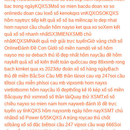
bac trong ngày
KQXS3M
số so mien bac
du doan xo so
online
du doan cau lo
xổ số keno
kqxs vn
KQXOSO
KQXS
hôm nay
trực tiếp kết quả xổ số ba miền
cap lo dep nhat
hom nay
soi cầu chuẩn hôm nay
so ket qua xo so
Xem kết
quả xổ số nhanh nhất
SX3MIEN
XSMB chủ
nhật
KQXSMN
kết quả mở giải trực tuyến
Giờ vàng chốt số
Online
Đánh Đề Con Gì
dò số miền nam
dò vé số hôm
nay
so mo so de
bach thủ lô đẹp nhất hôm nay
cầu đề hôm
nay
kết quả xổ số kiến thiết toàn quốc
cau dep 88
xsmb rong
bach kim
ket qua xs 2023
dự đoán xổ số hàng ngày
Bạch
thủ đề miền Bắc
Soi Cầu MB thần tài
soi cau vip 247
soi cầu
tốt
soi cầu miễn phí
soi cau mb vip
xsmb hom nay
xs
vietlott
xsmn hôm nay
cầu lô đẹp
thống kê lô kép xổ số miền
Bắc
quay thử xsmn
xổ số thần tài
Quay thử XSMT
xổ số
chiều nay
xo so mien nam hom nay
web đánh lô đề trực
tuyến uy tín
KQXS hôm nay
xsmb ngày hôm nay
XSMT chủ
nhật
xổ số Power 6/55
KQXS A trúng roy
cao thủ chốt
số
bảng xổ số đặc biệt
soi cầu 247 vip
soi cầu wap 666
Soi