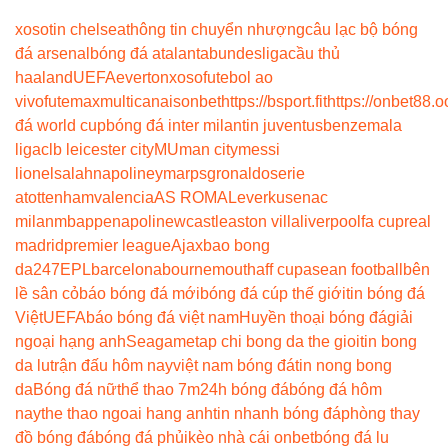
xoso
tin chelsea
thông tin chuyển nhượng
câu lạc bộ bóng
đá arsenal
bóng đá atalanta
bundesliga
cầu thủ
haaland
UEFA
everton
xoso
futebol ao
vivo
futemax
multicanais
onbet
https://bsport.fit
https://onbet88.o
đá world cup
bóng đá inter milan
tin juventus
benzema
la
liga
clb leicester city
MU
man city
messi
lionel
salah
napoli
neymar
psg
ronaldo
serie
a
tottenham
valencia
AS ROMA
Leverkusen
ac
milan
mbappe
napoli
newcastle
aston villa
liverpool
fa cup
real
madrid
premier league
Ajax
bao bong
da247
EPL
barcelona
bournemouth
aff cup
asean football
bên
lề sân cỏ
báo bóng đá mới
bóng đá cúp thế giới
tin bóng đá
Việt
UEFA
báo bóng đá việt nam
Huyền thoại bóng đá
giải
ngoại hạng anh
Seagame
tap chi bong da the gioi
tin bong
da lu
trận đấu hôm nay
việt nam bóng đá
tin nong bong
da
Bóng đá nữ
thể thao 7m
24h bóng đá
bóng đá hôm
nay
the thao ngoai hang anh
tin nhanh bóng đá
phòng thay
đồ bóng đá
bóng đá phủi
kèo nhà cái onbet
bóng đá lu