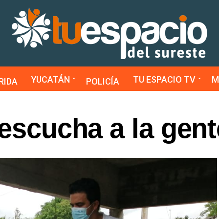
YUCATÁN
TU ESPACIO TV
M
RIDA
POLICÍA
 escucha a la gent