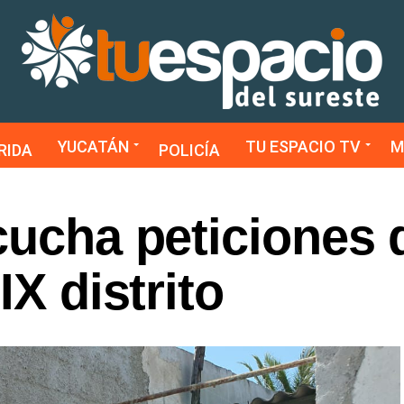
YUCATÁN
TU ESPACIO TV
M
RIDA
POLICÍA
cucha peticiones 
IX distrito