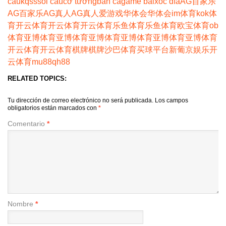
cầu
kqss
soi cầu
cờ tướng
bắn cá
game bài
xóc đĩa
AG百家乐
AG百家乐
AG真人
AG真人
爱游戏
华体会
华体会
im体育
kok体
育
开云体育
开云体育
开云体育
乐鱼体育
乐鱼体育
欧宝体育
ob
体育
亚博体育
亚博体育
亚博体育
亚博体育
亚博体育
亚博体育
开云体育
开云体育
棋牌
棋牌
沙巴体育
买球平台
新葡京娱乐
开
云体育
mu88
qh88
RELATED TOPICS:
Tu dirección de correo electrónico no será publicada.
Los campos
obligatorios están marcados con
*
Comentario
*
Nombre
*