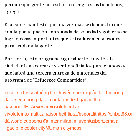
permite que gente necesitada obtenga estos beneficios,
agregó.
El alcalde manifestó que una vez más se demuestra que
con la participación coordinada de sociedad y gobierno se
logran cosas importantes que se traducen en acciones
para ayudar a la gente.
Por cierto, este programa sigue abierto e invitó a la
ciudadanía a acercarse y ser beneficiados para el apoyo ya
que habrá una tercera entrega de materiales del
programa de “Esfuerzos Compartidos”.
xoso
tin chelsea
thông tin chuyển nhượng
câu lạc bộ bóng
đá arsenal
bóng đá atalanta
bundesliga
cầu thủ
haaland
UEFA
everton
xoso
futebol ao
vivo
futemax
multicanais
onbet
https://bsport.fit
https://onbet88.o
đá world cup
bóng đá inter milan
tin juventus
benzema
la
liga
clb leicester city
MU
man city
messi