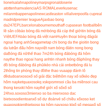
lionel
salah
napoli
neymar
psg
ronaldo
serie
a
tottenham
valencia
AS ROMA
Leverkusen
ac
milan
mbappe
napoli
newcastle
aston villa
liverpool
fa cup
real
madrid
premier league
Ajax
bao bong
da247
EPL
barcelona
bournemouth
aff cup
asean football
bên
lề sân cỏ
báo bóng đá mới
bóng đá cúp thế giới
tin bóng đá
Việt
UEFA
báo bóng đá việt nam
Huyền thoại bóng đá
giải
ngoại hạng anh
Seagame
tap chi bong da the gioi
tin bong
da lu
trận đấu hôm nay
việt nam bóng đá
tin nong bong
da
Bóng đá nữ
thể thao 7m
24h bóng đá
bóng đá hôm
nay
the thao ngoai hang anh
tin nhanh bóng đá
phòng thay
đồ bóng đá
bóng đá phủi
kèo nhà cái onbet
bóng đá lu
2
thông tin phòng thay đồ
the thao vua
app đánh lô
đề
dudoanxoso
xổ số giải đặc biệt
hôm nay xổ số
kèo đẹp
hôm nay
ketquaxoso
kq xs
kqxsmn
soi cầu ba miền
soi cau
thong ke
sxkt hôm nay
thế giới xổ số
xổ số
24h
xo.so
xoso3mien
xo so ba mien
xoso dac
biet
xosodientoan
xổ số dự đoán
vé số chiều xổ
xoso ket
qua
xosokienthiet
xoso kq hôm nay
xoso kt
xổ số mega
xổ số