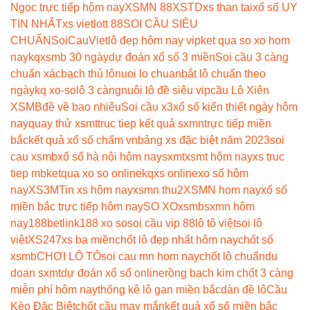
Ngọc trực tiếp hôm nay
XSMN 88
XSTD
xs than tai
xổ số UY
TIN NHẤT
xs vietlott 88
SOI CẦU SIÊU
CHUẨN
SoiCauViet
lô đẹp hôm nay vip
ket qua so xo hom
nay
kqxsmb 30 ngày
dự đoán xổ số 3 miền
Soi cầu 3 càng
chuẩn xác
bạch thủ lô
nuoi lo chuan
bắt lô chuẩn theo
ngày
kq xo-so
lô 3 càng
nuôi lô đề siêu vip
cầu Lô Xiên
XSMB
đề về bao nhiêu
Soi cầu x3
xổ số kiến thiết ngày hôm
nay
quay thử xsmt
truc tiep kết quả sxmn
trực tiếp miền
bắc
kết quả xổ số chấm vn
bảng xs đặc biệt năm 2023
soi
cau xsmb
xổ số hà nội hôm nay
sxmt
xsmt hôm nay
xs truc
tiep mb
ketqua xo so online
kqxs online
xo số hôm
nay
XS3M
Tin xs hôm nay
xsmn thu2
XSMN hom nay
xổ số
miền bắc trực tiếp hôm nay
SO XO
xsmb
sxmn hôm
nay
188betlink
188 xo so
soi cầu vip 88
lô tô việt
soi lô
việt
XS247
xs ba miền
chốt lô đẹp nhất hôm nay
chốt số
xsmb
CHƠI LÔ TÔ
soi cau mn hom nay
chốt lô chuẩn
du
doan sxmt
dự đoán xổ số online
rồng bạch kim chốt 3 càng
miễn phí hôm nay
thống kê lô gan miền bắc
dàn đề lô
Cầu
Kèo Đặc Biệt
chốt cầu may mắn
kết quả xổ số miền bắc