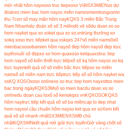
mới nhất hôm nay
xoso truc tiep
xoso Việt
SX3MIEN
xs dự
đoán
xs mien bac hom nay
xs miên nam
xsmientrung
xsmn
thu 7
con số may mắn hôm nay
KQXS 3 miền Bắc Trung
Nam Nhanh
dự đoán xổ số 3 miền
dò vé số
du doan xo so
hom nay
ket qua xo xo
ket qua xo so.vn
trúng thưởng xo
so
kq xoso trực tiếp
ket qua xs
kqxs 247
số miền nam
s0x0
mienbac
xosobamien hôm nay
số đẹp hôm nay
số đẹp trực
tuyến
nuôi số đẹp
xo so hom qua
xoso ketqua
xstruc tiep
hom nay
xổ số kiến thiết trực tiếp
xổ số kq hôm nay
so xo kq
trực tuyen
kết quả xổ số miền bắc trực tiếp
xo so miền
nam
xổ số miền nam trực tiếp
trực tiếp xổ số hôm nay
ket wa
xs
KQ XOSO
xoso online
xo so truc tiep hom nay
xstt
so mien
bac trong ngày
KQXS3M
số so mien bac
du doan xo so
online
du doan cau lo
xổ số keno
kqxs vn
KQXOSO
KQXS
hôm nay
trực tiếp kết quả xổ số ba miền
cap lo dep nhat
hom nay
soi cầu chuẩn hôm nay
so ket qua xo so
Xem kết
quả xổ số nhanh nhất
SX3MIEN
XSMB chủ
nhật
KQXSMN
kết quả mở giải trực tuyến
Giờ vàng chốt số