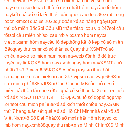
Online
Đánh Đề Con Gì
dò số miền nam
dò vé số hôm
nay
so mo so de
bach thủ lô đẹp nhất hôm nay
cầu đề hôm
nay
kết quả xổ số kiến thiết toàn quốc
cau dep 88
xsmb rong
bach kim
ket qua xs 2023
dự đoán xổ số hàng ngày
Bạch
thủ đề miền Bắc
Soi Cầu MB thần tài
soi cau vip 247
soi cầu
tốt
soi cầu miễn phí
soi cau mb vip
xsmb hom nay
xs
vietlott
xsmn hôm nay
cầu lô đẹp
thống kê lô kép xổ số miền
Bắc
quay thử xsmn
xổ số thần tài
Quay thử XSMT
xổ số
chiều nay
xo so mien nam hom nay
web đánh lô đề trực
tuyến uy tín
KQXS hôm nay
xsmb ngày hôm nay
XSMT chủ
nhật
xổ số Power 6/55
KQXS A trúng roy
cao thủ chốt
số
bảng xổ số đặc biệt
soi cầu 247 vip
soi cầu wap 666
Soi
cầu miễn phí 888 VIP
Soi Cau Chuan MB
độc thủ de
số
miền bắc
thần tài cho số
Kết quả xổ số thần tài
Xem trực tiếp
xổ số
XIN SỐ THẦN TÀI THỔ ĐỊA
Cầu lô số đẹp
lô đẹp vip
24h
soi cầu miễn phí 888
xổ số kiến thiết chiều nay
XSMN
thứ 7 hàng tuần
Kết quả Xổ số Hồ Chí Minh
nhà cái xổ số
Việt Nam
Xổ Số Đại Phát
Xổ số mới nhất Hôm Nay
so xo
mb hom nay
xxmb88
quay thu mb
Xo so Minh Chinh
XS Minh