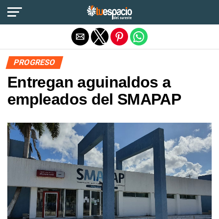
Salir de la versión móvil
PROGRESO
Entregan aguinaldos a
empleados del SMAPAP