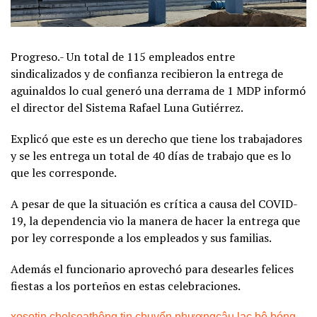
Progreso.- Un total de 115 empleados entre
sindicalizados y de confianza recibieron la entrega de
aguinaldos lo cual generó una derrama de 1 MDP informó
el director del Sistema Rafael Luna Gutiérrez.
Explicó que este es un derecho que tiene los trabajadores
y se les entrega un total de 40 días de trabajo que es lo
que les corresponde.
A pesar de que la situación es crítica a causa del COVID-
19, la dependencia vio la manera de hacer la entrega que
por ley corresponde a los empleados y sus familias.
Además el funcionario aprovechó para desearles felices
fiestas a los porteños en estas celebraciones.
xoso
tin chelsea
thông tin chuyển nhượng
câu lạc bộ bóng