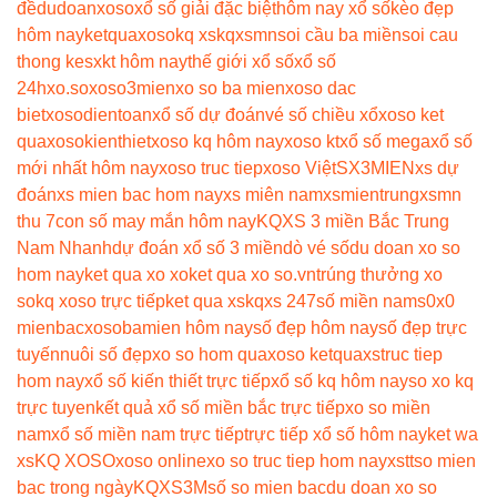
đề
dudoanxoso
xổ số giải đặc biệt
hôm nay xổ số
kèo đẹp
hôm nay
ketquaxoso
kq xs
kqxsmn
soi cầu ba miền
soi cau
thong ke
sxkt hôm nay
thế giới xổ số
xổ số
24h
xo.so
xoso3mien
xo so ba mien
xoso dac
biet
xosodientoan
xổ số dự đoán
vé số chiều xổ
xoso ket
qua
xosokienthiet
xoso kq hôm nay
xoso kt
xổ số mega
xổ số
mới nhất hôm nay
xoso truc tiep
xoso Việt
SX3MIEN
xs dự
đoán
xs mien bac hom nay
xs miên nam
xsmientrung
xsmn
thu 7
con số may mắn hôm nay
KQXS 3 miền Bắc Trung
Nam Nhanh
dự đoán xổ số 3 miền
dò vé số
du doan xo so
hom nay
ket qua xo xo
ket qua xo so.vn
trúng thưởng xo
so
kq xoso trực tiếp
ket qua xs
kqxs 247
số miền nam
s0x0
mienbac
xosobamien hôm nay
số đẹp hôm nay
số đẹp trực
tuyến
nuôi số đẹp
xo so hom qua
xoso ketqua
xstruc tiep
hom nay
xổ số kiến thiết trực tiếp
xổ số kq hôm nay
so xo kq
trực tuyen
kết quả xổ số miền bắc trực tiếp
xo so miền
nam
xổ số miền nam trực tiếp
trực tiếp xổ số hôm nay
ket wa
xs
KQ XOSO
xoso online
xo so truc tiep hom nay
xstt
so mien
bac trong ngày
KQXS3M
số so mien bac
du doan xo so