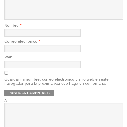
Nombre
*
Correo electrónico
*
Web
Guardar mi nombre, correo electrónico y sitio web en este
navegador para la próxima vez que haga un comentario.
Δ