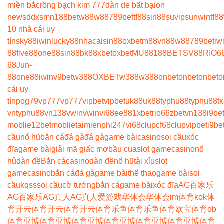
miền bắc
rồng bạch kim 777
dàn de bất bại
on
news
ddxsmn
188bet
w88
w88
789bet
tf88
sin88
suvip
sunwin
tf88
10 nhà cái uy
tín
sky88
iwin
lucky88
nhacaisin88
oxbet
m88
vn88
w88
789bet
iw
88
five88
one88
sin88
bk8
8xbet
oxbet
MU88
188BET
SV88
RIO6
68
Jun-
88
one88
iwin
v9bet
w388
OXBET
w388
w388
onbet
onbet
onbet
o
cái uy
tín
pog79
vp777
vp777
vipbet
vipbet
uk88
uk88
typhu88
typhu88
t
vn
typhu88
vn138
vwin
vwin
vi68
ee88
1xbet
rio66
zbet
vn138
i9be
moblie
12betmoblie
taimienphi247
vi68clup
cf68clup
vipbet
i9be
cầu
nổ hũ
bắn cá
đá gà
đá gà
game bài
casino
soi cầu
xóc
đĩa
game bài
giải mã giấc mơ
bầu cua
slot game
casino
nổ
hủ
dàn đề
Bắn cá
casino
dàn đề
nổ hũ
tài xỉu
slot
game
casino
bắn cá
đá gà
game bài
thể thao
game bài
soi
cầu
kqss
soi cầu
cờ tướng
bắn cá
game bài
xóc đĩa
AG百家乐
AG百家乐
AG真人
AG真人
爱游戏
华体会
华体会
im体育
kok体
育
开云体育
开云体育
开云体育
乐鱼体育
乐鱼体育
欧宝体育
ob
体育
亚博体育
亚博体育
亚博体育
亚博体育
亚博体育
亚博体育