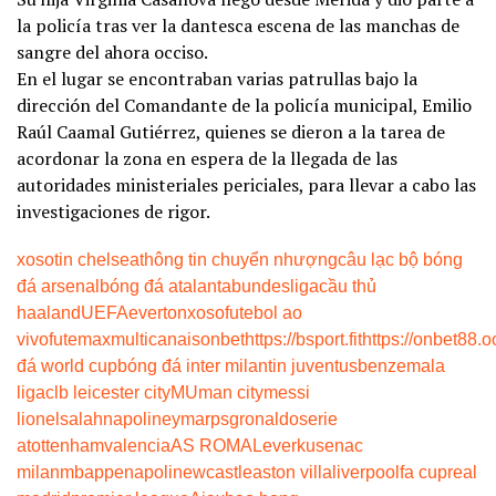
la policía tras ver la dantesca escena de las manchas de
sangre del ahora occiso.
En el lugar se encontraban varias patrullas bajo la
dirección del Comandante de la policía municipal, Emilio
Raúl Caamal Gutiérrez, quienes se dieron a la tarea de
acordonar la zona en espera de la llegada de las
autoridades ministeriales periciales, para llevar a cabo las
investigaciones de rigor.
xoso
tin chelsea
thông tin chuyển nhượng
câu lạc bộ bóng
đá arsenal
bóng đá atalanta
bundesliga
cầu thủ
haaland
UEFA
everton
xoso
futebol ao
vivo
futemax
multicanais
onbet
https://bsport.fit
https://onbet88.o
đá world cup
bóng đá inter milan
tin juventus
benzema
la
liga
clb leicester city
MU
man city
messi
lionel
salah
napoli
neymar
psg
ronaldo
serie
a
tottenham
valencia
AS ROMA
Leverkusen
ac
milan
mbappe
napoli
newcastle
aston villa
liverpool
fa cup
real