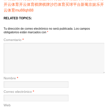
开云体育
开云体育
棋牌
棋牌
沙巴体育
买球平台
新葡京娱乐
开
云体育
mu88
qh88
RELATED TOPICS:
Tu dirección de correo electrónico no será publicada.
Los campos
obligatorios están marcados con
*
Comentario
*
Nombre
*
Correo electrónico
*
Web