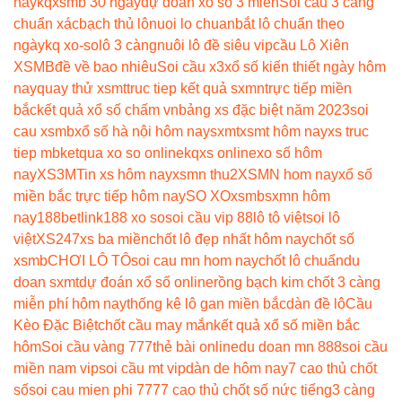
nay
kqxsmb 30 ngày
dự đoán xổ số 3 miền
Soi cầu 3 càng
chuẩn xác
bạch thủ lô
nuoi lo chuan
bắt lô chuẩn theo
ngày
kq xo-so
lô 3 càng
nuôi lô đề siêu vip
cầu Lô Xiên
XSMB
đề về bao nhiêu
Soi cầu x3
xổ số kiến thiết ngày hôm
nay
quay thử xsmt
truc tiep kết quả sxmn
trực tiếp miền
bắc
kết quả xổ số chấm vn
bảng xs đặc biệt năm 2023
soi
cau xsmb
xổ số hà nội hôm nay
sxmt
xsmt hôm nay
xs truc
tiep mb
ketqua xo so online
kqxs online
xo số hôm
nay
XS3M
Tin xs hôm nay
xsmn thu2
XSMN hom nay
xổ số
miền bắc trực tiếp hôm nay
SO XO
xsmb
sxmn hôm
nay
188betlink
188 xo so
soi cầu vip 88
lô tô việt
soi lô
việt
XS247
xs ba miền
chốt lô đẹp nhất hôm nay
chốt số
xsmb
CHƠI LÔ TÔ
soi cau mn hom nay
chốt lô chuẩn
du
doan sxmt
dự đoán xổ số online
rồng bạch kim chốt 3 càng
miễn phí hôm nay
thống kê lô gan miền bắc
dàn đề lô
Cầu
Kèo Đặc Biệt
chốt cầu may mắn
kết quả xổ số miền bắc
hôm
Soi cầu vàng 777
thẻ bài online
du doan mn 888
soi cầu
miền nam vip
soi cầu mt vip
dàn de hôm nay
7 cao thủ chốt
số
soi cau mien phi 777
7 cao thủ chốt số nức tiếng
3 càng