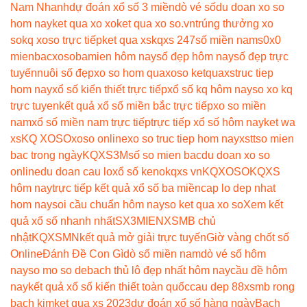
Nam Nhanh
dự đoán xổ số 3 miền
dò vé số
du doan xo so
hom nay
ket qua xo xo
ket qua xo so.vn
trúng thưởng xo
so
kq xoso trực tiếp
ket qua xs
kqxs 247
số miền nam
s0x0
mienbac
xosobamien hôm nay
số đẹp hôm nay
số đẹp trực
tuyến
nuôi số đẹp
xo so hom qua
xoso ketqua
xstruc tiep
hom nay
xổ số kiến thiết trực tiếp
xổ số kq hôm nay
so xo kq
trực tuyen
kết quả xổ số miền bắc trực tiếp
xo so miền
nam
xổ số miền nam trực tiếp
trực tiếp xổ số hôm nay
ket wa
xs
KQ XOSO
xoso online
xo so truc tiep hom nay
xstt
so mien
bac trong ngày
KQXS3M
số so mien bac
du doan xo so
online
du doan cau lo
xổ số keno
kqxs vn
KQXOSO
KQXS
hôm nay
trực tiếp kết quả xổ số ba miền
cap lo dep nhat
hom nay
soi cầu chuẩn hôm nay
so ket qua xo so
Xem kết
quả xổ số nhanh nhất
SX3MIEN
XSMB chủ
nhật
KQXSMN
kết quả mở giải trực tuyến
Giờ vàng chốt số
Online
Đánh Đề Con Gì
dò số miền nam
dò vé số hôm
nay
so mo so de
bach thủ lô đẹp nhất hôm nay
cầu đề hôm
nay
kết quả xổ số kiến thiết toàn quốc
cau dep 88
xsmb rong
bach kim
ket qua xs 2023
dự đoán xổ số hàng ngày
Bạch