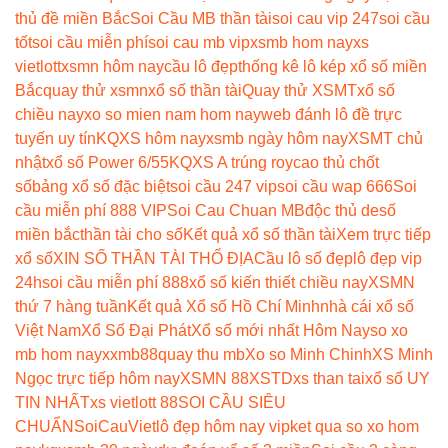
thủ đề miền Bắc
Soi Cầu MB thần tài
soi cau vip 247
soi cầu
tốt
soi cầu miễn phí
soi cau mb vip
xsmb hom nay
xs
vietlott
xsmn hôm nay
cầu lô đẹp
thống kê lô kép xổ số miền
Bắc
quay thử xsmn
xổ số thần tài
Quay thử XSMT
xổ số
chiều nay
xo so mien nam hom nay
web đánh lô đề trực
tuyến uy tín
KQXS hôm nay
xsmb ngày hôm nay
XSMT chủ
nhật
xổ số Power 6/55
KQXS A trúng roy
cao thủ chốt
số
bảng xổ số đặc biệt
soi cầu 247 vip
soi cầu wap 666
Soi
cầu miễn phí 888 VIP
Soi Cau Chuan MB
độc thủ de
số
miền bắc
thần tài cho số
Kết quả xổ số thần tài
Xem trực tiếp
xổ số
XIN SỐ THẦN TÀI THỔ ĐỊA
Cầu lô số đẹp
lô đẹp vip
24h
soi cầu miễn phí 888
xổ số kiến thiết chiều nay
XSMN
thứ 7 hàng tuần
Kết quả Xổ số Hồ Chí Minh
nhà cái xổ số
Việt Nam
Xổ Số Đại Phát
Xổ số mới nhất Hôm Nay
so xo
mb hom nay
xxmb88
quay thu mb
Xo so Minh Chinh
XS Minh
Ngọc trực tiếp hôm nay
XSMN 88
XSTD
xs than tai
xổ số UY
TIN NHẤT
xs vietlott 88
SOI CẦU SIÊU
CHUẨN
SoiCauViet
lô đẹp hôm nay vip
ket qua so xo hom