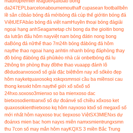
madrid
premier league
Ajax
bao bong
da247
EPL
barcelona
bournemouth
aff cup
asean football
bên
lề sân cỏ
báo bóng đá mới
bóng đá cúp thế giới
tin bóng đá
Việt
UEFA
báo bóng đá việt nam
Huyền thoại bóng đá
giải
ngoại hạng anh
Seagame
tap chi bong da the gioi
tin bong
da lu
trận đấu hôm nay
việt nam bóng đá
tin nong bong
da
Bóng đá nữ
thể thao 7m
24h bóng đá
bóng đá hôm
nay
the thao ngoai hang anh
tin nhanh bóng đá
phòng thay
đồ bóng đá
bóng đá phủi
kèo nhà cái onbet
bóng đá lu
2
thông tin phòng thay đồ
the thao vua
app đánh lô
đề
dudoanxoso
xổ số giải đặc biệt
hôm nay xổ số
kèo đẹp
hôm nay
ketquaxoso
kq xs
kqxsmn
soi cầu ba miền
soi cau
thong ke
sxkt hôm nay
thế giới xổ số
xổ số
24h
xo.so
xoso3mien
xo so ba mien
xoso dac
biet
xosodientoan
xổ số dự đoán
vé số chiều xổ
xoso ket
qua
xosokienthiet
xoso kq hôm nay
xoso kt
xổ số mega
xổ số
mới nhất hôm nay
xoso truc tiep
xoso Việt
SX3MIEN
xs dự
đoán
xs mien bac hom nay
xs miên nam
xsmientrung
xsmn
thu 7
con số may mắn hôm nay
KQXS 3 miền Bắc Trung