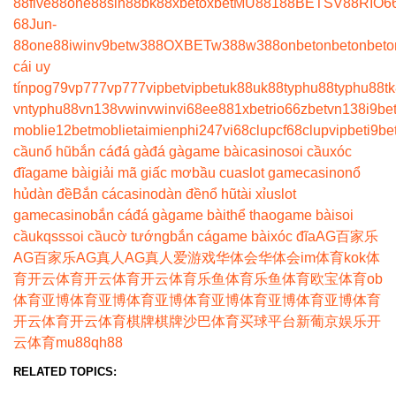
88
five88
one88
sin88
bk8
8xbet
oxbet
MU88
188BET
SV88
RIO6
68
Jun-
88
one88
iwin
v9bet
w388
OXBET
w388
w388
onbet
onbet
onbet
o
cái uy
tín
pog79
vp777
vp777
vipbet
vipbet
uk88
uk88
typhu88
typhu88
t
vn
typhu88
vn138
vwin
vwin
vi68
ee88
1xbet
rio66
zbet
vn138
i9be
moblie
12betmoblie
taimienphi247
vi68clup
cf68clup
vipbet
i9be
cầu
nổ hũ
bắn cá
đá gà
đá gà
game bài
casino
soi cầu
xóc
đĩa
game bài
giải mã giấc mơ
bầu cua
slot game
casino
nổ
hủ
dàn đề
Bắn cá
casino
dàn đề
nổ hũ
tài xỉu
slot
game
casino
bắn cá
đá gà
game bài
thể thao
game bài
soi
cầu
kqss
soi cầu
cờ tướng
bắn cá
game bài
xóc đĩa
AG百家乐
AG百家乐
AG真人
AG真人
爱游戏
华体会
华体会
im体育
kok体
育
开云体育
开云体育
开云体育
乐鱼体育
乐鱼体育
欧宝体育
ob
体育
亚博体育
亚博体育
亚博体育
亚博体育
亚博体育
亚博体育
开云体育
开云体育
棋牌
棋牌
沙巴体育
买球平台
新葡京娱乐
开
云体育
mu88
qh88
RELATED TOPICS: