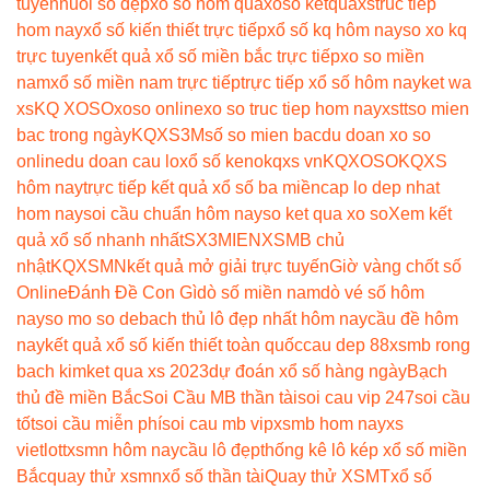
tuyến
nuôi số đẹp
xo so hom qua
xoso ketqua
xstruc tiep
hom nay
xổ số kiến thiết trực tiếp
xổ số kq hôm nay
so xo kq
trực tuyen
kết quả xổ số miền bắc trực tiếp
xo so miền
nam
xổ số miền nam trực tiếp
trực tiếp xổ số hôm nay
ket wa
xs
KQ XOSO
xoso online
xo so truc tiep hom nay
xstt
so mien
bac trong ngày
KQXS3M
số so mien bac
du doan xo so
online
du doan cau lo
xổ số keno
kqxs vn
KQXOSO
KQXS
hôm nay
trực tiếp kết quả xổ số ba miền
cap lo dep nhat
hom nay
soi cầu chuẩn hôm nay
so ket qua xo so
Xem kết
quả xổ số nhanh nhất
SX3MIEN
XSMB chủ
nhật
KQXSMN
kết quả mở giải trực tuyến
Giờ vàng chốt số
Online
Đánh Đề Con Gì
dò số miền nam
dò vé số hôm
nay
so mo so de
bach thủ lô đẹp nhất hôm nay
cầu đề hôm
nay
kết quả xổ số kiến thiết toàn quốc
cau dep 88
xsmb rong
bach kim
ket qua xs 2023
dự đoán xổ số hàng ngày
Bạch
thủ đề miền Bắc
Soi Cầu MB thần tài
soi cau vip 247
soi cầu
tốt
soi cầu miễn phí
soi cau mb vip
xsmb hom nay
xs
vietlott
xsmn hôm nay
cầu lô đẹp
thống kê lô kép xổ số miền
Bắc
quay thử xsmn
xổ số thần tài
Quay thử XSMT
xổ số