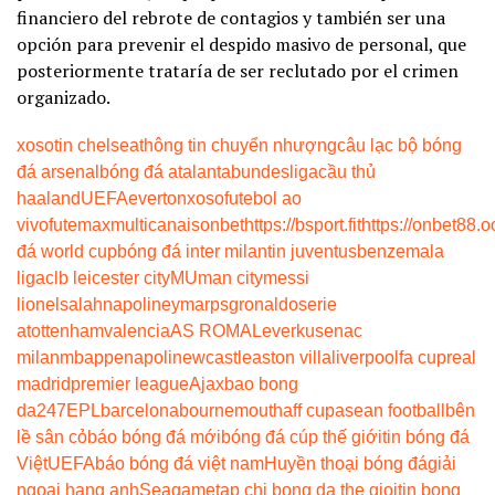
financiero del rebrote de contagios y también ser una
opción para prevenir el despido masivo de personal, que
posteriormente trataría de ser reclutado por el crimen
organizado.
xoso
tin chelsea
thông tin chuyển nhượng
câu lạc bộ bóng
đá arsenal
bóng đá atalanta
bundesliga
cầu thủ
haaland
UEFA
everton
xoso
futebol ao
vivo
futemax
multicanais
onbet
https://bsport.fit
https://onbet88.o
đá world cup
bóng đá inter milan
tin juventus
benzema
la
liga
clb leicester city
MU
man city
messi
lionel
salah
napoli
neymar
psg
ronaldo
serie
a
tottenham
valencia
AS ROMA
Leverkusen
ac
milan
mbappe
napoli
newcastle
aston villa
liverpool
fa cup
real
madrid
premier league
Ajax
bao bong
da247
EPL
barcelona
bournemouth
aff cup
asean football
bên
lề sân cỏ
báo bóng đá mới
bóng đá cúp thế giới
tin bóng đá
Việt
UEFA
báo bóng đá việt nam
Huyền thoại bóng đá
giải
ngoại hạng anh
Seagame
tap chi bong da the gioi
tin bong