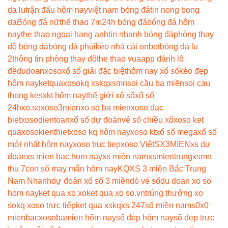
da lu
trận đấu hôm nay
việt nam bóng đá
tin nong bong
da
Bóng đá nữ
thể thao 7m
24h bóng đá
bóng đá hôm
nay
the thao ngoai hang anh
tin nhanh bóng đá
phòng thay
đồ bóng đá
bóng đá phủi
kèo nhà cái onbet
bóng đá lu
2
thông tin phòng thay đồ
the thao vua
app đánh lô
đề
dudoanxoso
xổ số giải đặc biệt
hôm nay xổ số
kèo đẹp
hôm nay
ketquaxoso
kq xs
kqxsmn
soi cầu ba miền
soi cau
thong ke
sxkt hôm nay
thế giới xổ số
xổ số
24h
xo.so
xoso3mien
xo so ba mien
xoso dac
biet
xosodientoan
xổ số dự đoán
vé số chiều xổ
xoso ket
qua
xosokienthiet
xoso kq hôm nay
xoso kt
xổ số mega
xổ số
mới nhất hôm nay
xoso truc tiep
xoso Việt
SX3MIEN
xs dự
đoán
xs mien bac hom nay
xs miên nam
xsmientrung
xsmn
thu 7
con số may mắn hôm nay
KQXS 3 miền Bắc Trung
Nam Nhanh
dự đoán xổ số 3 miền
dò vé số
du doan xo so
hom nay
ket qua xo xo
ket qua xo so.vn
trúng thưởng xo
so
kq xoso trực tiếp
ket qua xs
kqxs 247
số miền nam
s0x0
mienbac
xosobamien hôm nay
số đẹp hôm nay
số đẹp trực