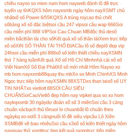
chiều nay
xo so mien nam hom nay
web đánh lô đề trực
tuyến uy tín
KQXS hôm nay
xsmb ngày hôm nay
XSMT chủ
nhật
xổ số Power 6/55
KQXS A trúng roy
cao thủ chốt
số
bảng xổ số đặc biệt
soi cầu 247 vip
soi cầu wap 666
Soi
cầu miễn phí 888 VIP
Soi Cau Chuan MB
độc thủ de
số
miền bắc
thần tài cho số
Kết quả xổ số thần tài
Xem trực tiếp
xổ số
XIN SỐ THẦN TÀI THỔ ĐỊA
Cầu lô số đẹp
lô đẹp vip
24h
soi cầu miễn phí 888
xổ số kiến thiết chiều nay
XSMN
thứ 7 hàng tuần
Kết quả Xổ số Hồ Chí Minh
nhà cái xổ số
Việt Nam
Xổ Số Đại Phát
Xổ số mới nhất Hôm Nay
so xo
mb hom nay
xxmb88
quay thu mb
Xo so Minh Chinh
XS Minh
Ngọc trực tiếp hôm nay
XSMN 88
XSTD
xs than tai
xổ số UY
TIN NHẤT
xs vietlott 88
SOI CẦU SIÊU
CHUẨN
SoiCauViet
lô đẹp hôm nay vip
ket qua so xo hom
nay
kqxsmb 30 ngày
dự đoán xổ số 3 miền
Soi cầu 3 càng
chuẩn xác
bạch thủ lô
nuoi lo chuan
bắt lô chuẩn theo
ngày
kq xo-so
lô 3 càng
nuôi lô đề siêu vip
cầu Lô Xiên
XSMB
đề về bao nhiêu
Soi cầu x3
xổ số kiến thiết ngày hôm
nay
quay thử xsmt
truc tiep kết quả sxmn
trực tiếp miền