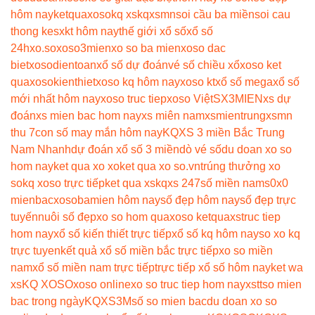
hôm nay
ketquaxoso
kq xs
kqxsmn
soi cầu ba miền
soi cau
thong ke
sxkt hôm nay
thế giới xổ số
xổ số
24h
xo.so
xoso3mien
xo so ba mien
xoso dac
biet
xosodientoan
xổ số dự đoán
vé số chiều xổ
xoso ket
qua
xosokienthiet
xoso kq hôm nay
xoso kt
xổ số mega
xổ số
mới nhất hôm nay
xoso truc tiep
xoso Việt
SX3MIEN
xs dự
đoán
xs mien bac hom nay
xs miên nam
xsmientrung
xsmn
thu 7
con số may mắn hôm nay
KQXS 3 miền Bắc Trung
Nam Nhanh
dự đoán xổ số 3 miền
dò vé số
du doan xo so
hom nay
ket qua xo xo
ket qua xo so.vn
trúng thưởng xo
so
kq xoso trực tiếp
ket qua xs
kqxs 247
số miền nam
s0x0
mienbac
xosobamien hôm nay
số đẹp hôm nay
số đẹp trực
tuyến
nuôi số đẹp
xo so hom qua
xoso ketqua
xstruc tiep
hom nay
xổ số kiến thiết trực tiếp
xổ số kq hôm nay
so xo kq
trực tuyen
kết quả xổ số miền bắc trực tiếp
xo so miền
nam
xổ số miền nam trực tiếp
trực tiếp xổ số hôm nay
ket wa
xs
KQ XOSO
xoso online
xo so truc tiep hom nay
xstt
so mien
bac trong ngày
KQXS3M
số so mien bac
du doan xo so