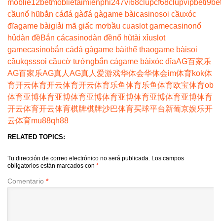
moblie
12betmoblie
taimienphi247
vi68clup
cf68clup
vipbet
i9be
cầu
nổ hũ
bắn cá
đá gà
đá gà
game bài
casino
soi cầu
xóc
đĩa
game bài
giải mã giấc mơ
bầu cua
slot game
casino
nổ
hủ
dàn đề
Bắn cá
casino
dàn đề
nổ hũ
tài xỉu
slot
game
casino
bắn cá
đá gà
game bài
thể thao
game bài
soi
cầu
kqss
soi cầu
cờ tướng
bắn cá
game bài
xóc đĩa
AG百家乐
AG百家乐
AG真人
AG真人
爱游戏
华体会
华体会
im体育
kok体
育
开云体育
开云体育
开云体育
乐鱼体育
乐鱼体育
欧宝体育
ob
体育
亚博体育
亚博体育
亚博体育
亚博体育
亚博体育
亚博体育
开云体育
开云体育
棋牌
棋牌
沙巴体育
买球平台
新葡京娱乐
开
云体育
mu88
qh88
RELATED TOPICS:
Tu dirección de correo electrónico no será publicada.
Los campos
obligatorios están marcados con
*
Comentario
*