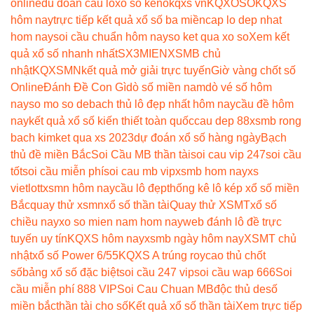
online
du doan cau lo
xổ số keno
kqxs vn
KQXOSO
KQXS
hôm nay
trực tiếp kết quả xổ số ba miền
cap lo dep nhat
hom nay
soi cầu chuẩn hôm nay
so ket qua xo so
Xem kết
quả xổ số nhanh nhất
SX3MIEN
XSMB chủ
nhật
KQXSMN
kết quả mở giải trực tuyến
Giờ vàng chốt số
Online
Đánh Đề Con Gì
dò số miền nam
dò vé số hôm
nay
so mo so de
bach thủ lô đẹp nhất hôm nay
cầu đề hôm
nay
kết quả xổ số kiến thiết toàn quốc
cau dep 88
xsmb rong
bach kim
ket qua xs 2023
dự đoán xổ số hàng ngày
Bạch
thủ đề miền Bắc
Soi Cầu MB thần tài
soi cau vip 247
soi cầu
tốt
soi cầu miễn phí
soi cau mb vip
xsmb hom nay
xs
vietlott
xsmn hôm nay
cầu lô đẹp
thống kê lô kép xổ số miền
Bắc
quay thử xsmn
xổ số thần tài
Quay thử XSMT
xổ số
chiều nay
xo so mien nam hom nay
web đánh lô đề trực
tuyến uy tín
KQXS hôm nay
xsmb ngày hôm nay
XSMT chủ
nhật
xổ số Power 6/55
KQXS A trúng roy
cao thủ chốt
số
bảng xổ số đặc biệt
soi cầu 247 vip
soi cầu wap 666
Soi
cầu miễn phí 888 VIP
Soi Cau Chuan MB
độc thủ de
số
miền bắc
thần tài cho số
Kết quả xổ số thần tài
Xem trực tiếp