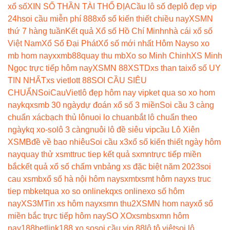
xổ số
XIN SỐ THẦN TÀI THỔ ĐỊA
Cầu lô số đẹp
lô đẹp vip
24h
soi cầu miễn phí 888
xổ số kiến thiết chiều nay
XSMN
thứ 7 hàng tuần
Kết quả Xổ số Hồ Chí Minh
nhà cái xổ số
Việt Nam
Xổ Số Đại Phát
Xổ số mới nhất Hôm Nay
so xo
mb hom nay
xxmb88
quay thu mb
Xo so Minh Chinh
XS Minh
Ngọc trực tiếp hôm nay
XSMN 88
XSTD
xs than tai
xổ số UY
TIN NHẤT
xs vietlott 88
SOI CẦU SIÊU
CHUẨN
SoiCauViet
lô đẹp hôm nay vip
ket qua so xo hom
nay
kqxsmb 30 ngày
dự đoán xổ số 3 miền
Soi cầu 3 càng
chuẩn xác
bạch thủ lô
nuoi lo chuan
bắt lô chuẩn theo
ngày
kq xo-so
lô 3 càng
nuôi lô đề siêu vip
cầu Lô Xiên
XSMB
đề về bao nhiêu
Soi cầu x3
xổ số kiến thiết ngày hôm
nay
quay thử xsmt
truc tiep kết quả sxmn
trực tiếp miền
bắc
kết quả xổ số chấm vn
bảng xs đặc biệt năm 2023
soi
cau xsmb
xổ số hà nội hôm nay
sxmt
xsmt hôm nay
xs truc
tiep mb
ketqua xo so online
kqxs online
xo số hôm
nay
XS3M
Tin xs hôm nay
xsmn thu2
XSMN hom nay
xổ số
miền bắc trực tiếp hôm nay
SO XO
xsmb
sxmn hôm
nay
188betlink
188 xo so
soi cầu vip 88
lô tô việt
soi lô