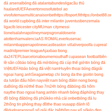
đá arsenal
bóng đá atalanta
bundesliga
cầu thủ
haaland
UEFA
everton
xoso
futebol ao
vivo
futemax
multicanais
onbet
https://bsport.fit
https://onbet88.o
đá world cup
bóng đá inter milan
tin juventus
benzema
la
liga
clb leicester city
MU
man city
messi
lionel
salah
napoli
neymar
psg
ronaldo
serie
a
tottenham
valencia
AS ROMA
Leverkusen
ac
milan
mbappe
napoli
newcastle
aston villa
liverpool
fa cup
real
madrid
premier league
Ajax
bao bong
da247
EPL
barcelona
bournemouth
aff cup
asean football
bên
lề sân cỏ
báo bóng đá mới
bóng đá cúp thế giới
tin bóng đá
Việt
UEFA
báo bóng đá việt nam
Huyền thoại bóng đá
giải
ngoại hạng anh
Seagame
tap chi bong da the gioi
tin bong
da lu
trận đấu hôm nay
việt nam bóng đá
tin nong bong
da
Bóng đá nữ
thể thao 7m
24h bóng đá
bóng đá hôm
nay
the thao ngoai hang anh
tin nhanh bóng đá
phòng thay
đồ bóng đá
bóng đá phủi
kèo nhà cái onbet
bóng đá lu
2
thông tin phòng thay đồ
the thao vua
app đánh lô
đề
dudoanxoso
xổ số giải đặc biệt
hôm nay xổ số
kèo đẹp