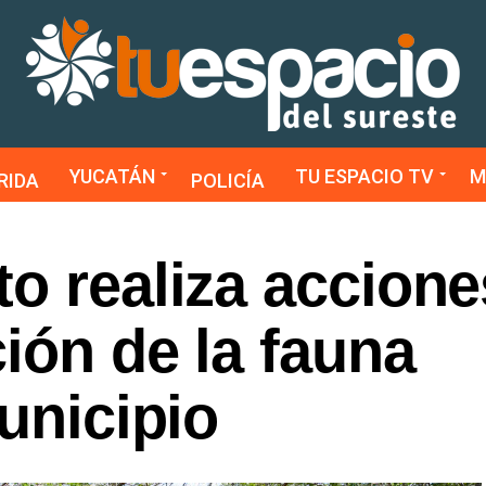
YUCATÁN
TU ESPACIO TV
M
RIDA
POLICÍA
o realiza accione
ción de la fauna
Municipio