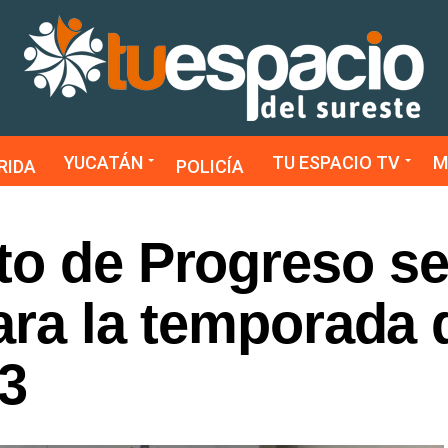
YUCATÁN
TU ESPACIO TV
M
RIDA
POLICÍA
to de Progreso s
para la temporada 
3