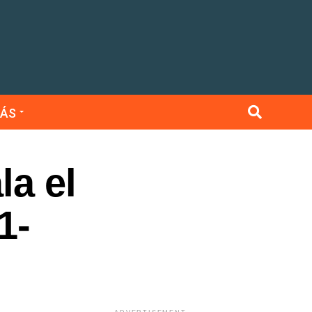
ÁS
la el
1-