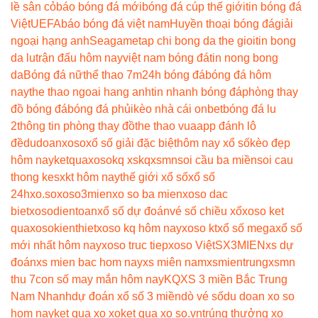
lề sân cỏ
báo bóng đá mới
bóng đá cúp thế giới
tin bóng đá
Việt
UEFA
báo bóng đá việt nam
Huyền thoại bóng đá
giải
ngoại hạng anh
Seagame
tap chi bong da the gioi
tin bong
da lu
trận đấu hôm nay
việt nam bóng đá
tin nong bong
da
Bóng đá nữ
thể thao 7m
24h bóng đá
bóng đá hôm
nay
the thao ngoai hang anh
tin nhanh bóng đá
phòng thay
đồ bóng đá
bóng đá phủi
kèo nhà cái onbet
bóng đá lu
2
thông tin phòng thay đồ
the thao vua
app đánh lô
đề
dudoanxoso
xổ số giải đặc biệt
hôm nay xổ số
kèo đẹp
hôm nay
ketquaxoso
kq xs
kqxsmn
soi cầu ba miền
soi cau
thong ke
sxkt hôm nay
thế giới xổ số
xổ số
24h
xo.so
xoso3mien
xo so ba mien
xoso dac
biet
xosodientoan
xổ số dự đoán
vé số chiều xổ
xoso ket
qua
xosokienthiet
xoso kq hôm nay
xoso kt
xổ số mega
xổ số
mới nhất hôm nay
xoso truc tiep
xoso Việt
SX3MIEN
xs dự
đoán
xs mien bac hom nay
xs miên nam
xsmientrung
xsmn
thu 7
con số may mắn hôm nay
KQXS 3 miền Bắc Trung
Nam Nhanh
dự đoán xổ số 3 miền
dò vé số
du doan xo so
hom nay
ket qua xo xo
ket qua xo so.vn
trúng thưởng xo