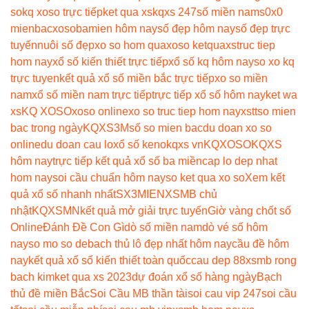
so
kq xoso trực tiếp
ket qua xs
kqxs 247
số miền nam
s0x0
mienbac
xosobamien hôm nay
số đẹp hôm nay
số đẹp trực
tuyến
nuôi số đẹp
xo so hom qua
xoso ketqua
xstruc tiep
hom nay
xổ số kiến thiết trực tiếp
xổ số kq hôm nay
so xo kq
trực tuyen
kết quả xổ số miền bắc trực tiếp
xo so miền
nam
xổ số miền nam trực tiếp
trực tiếp xổ số hôm nay
ket wa
xs
KQ XOSO
xoso online
xo so truc tiep hom nay
xstt
so mien
bac trong ngày
KQXS3M
số so mien bac
du doan xo so
online
du doan cau lo
xổ số keno
kqxs vn
KQXOSO
KQXS
hôm nay
trực tiếp kết quả xổ số ba miền
cap lo dep nhat
hom nay
soi cầu chuẩn hôm nay
so ket qua xo so
Xem kết
quả xổ số nhanh nhất
SX3MIEN
XSMB chủ
nhật
KQXSMN
kết quả mở giải trực tuyến
Giờ vàng chốt số
Online
Đánh Đề Con Gì
dò số miền nam
dò vé số hôm
nay
so mo so de
bach thủ lô đẹp nhất hôm nay
cầu đề hôm
nay
kết quả xổ số kiến thiết toàn quốc
cau dep 88
xsmb rong
bach kim
ket qua xs 2023
dự đoán xổ số hàng ngày
Bạch
thủ đề miền Bắc
Soi Cầu MB thần tài
soi cau vip 247
soi cầu