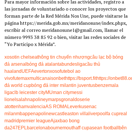
Para mayor información sobre las actividades, registro a
las jornadas de voluntariado o conocer los proyectos que
forman parte de la Red Mérida Nos Une, puede visitarse la
página https://merida.gob.mx/meridanosune/index.phpx,
escribir al correo meridanosune1@gmail.com, llamar el
número 9993 38 85 92 o bien, visitar las redes sociales de
“Yo Participo x Mérida”.
xoso
tin chelsea
thông tin chuyển nhượng
câu lạc bộ bóng
đá arsenal
bóng đá atalanta
bundesliga
cầu thủ
haaland
UEFA
everton
xoso
futebol ao
vivo
futemax
multicanais
onbet
https://bsport.fit
https://onbet88.o
đá world cup
bóng đá inter milan
tin juventus
benzema
la
liga
clb leicester city
MU
man city
messi
lionel
salah
napoli
neymar
psg
ronaldo
serie
a
tottenham
valencia
AS ROMA
Leverkusen
ac
milan
mbappe
napoli
newcastle
aston villa
liverpool
fa cup
real
madrid
premier league
Ajax
bao bong
da247
EPL
barcelona
bournemouth
aff cup
asean football
bên