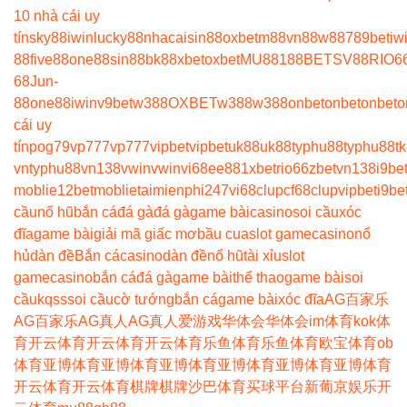
10 nhà cái uy
tín
sky88
iwin
lucky88
nhacaisin88
oxbet
m88
vn88
w88
789bet
iw
88
five88
one88
sin88
bk8
8xbet
oxbet
MU88
188BET
SV88
RIO6
68
Jun-
88
one88
iwin
v9bet
w388
OXBET
w388
w388
onbet
onbet
onbet
o
cái uy
tín
pog79
vp777
vp777
vipbet
vipbet
uk88
uk88
typhu88
typhu88
t
vn
typhu88
vn138
vwin
vwin
vi68
ee88
1xbet
rio66
zbet
vn138
i9be
moblie
12betmoblie
taimienphi247
vi68clup
cf68clup
vipbet
i9be
cầu
nổ hũ
bắn cá
đá gà
đá gà
game bài
casino
soi cầu
xóc
đĩa
game bài
giải mã giấc mơ
bầu cua
slot game
casino
nổ
hủ
dàn đề
Bắn cá
casino
dàn đề
nổ hũ
tài xỉu
slot
game
casino
bắn cá
đá gà
game bài
thể thao
game bài
soi
cầu
kqss
soi cầu
cờ tướng
bắn cá
game bài
xóc đĩa
AG百家乐
AG百家乐
AG真人
AG真人
爱游戏
华体会
华体会
im体育
kok体
育
开云体育
开云体育
开云体育
乐鱼体育
乐鱼体育
欧宝体育
ob
体育
亚博体育
亚博体育
亚博体育
亚博体育
亚博体育
亚博体育
开云体育
开云体育
棋牌
棋牌
沙巴体育
买球平台
新葡京娱乐
开