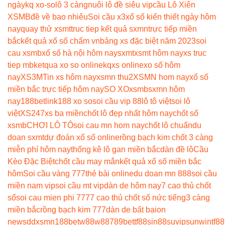
ngày
kq xo-so
lô 3 càng
nuôi lô đề siêu vip
cầu Lô Xiên
XSMB
đề về bao nhiêu
Soi cầu x3
xổ số kiến thiết ngày hôm
nay
quay thử xsmt
truc tiep kết quả sxmn
trực tiếp miền
bắc
kết quả xổ số chấm vn
bảng xs đặc biệt năm 2023
soi
cau xsmb
xổ số hà nội hôm nay
sxmt
xsmt hôm nay
xs truc
tiep mb
ketqua xo so online
kqxs online
xo số hôm
nay
XS3M
Tin xs hôm nay
xsmn thu2
XSMN hom nay
xổ số
miền bắc trực tiếp hôm nay
SO XO
xsmb
sxmn hôm
nay
188betlink
188 xo so
soi cầu vip 88
lô tô việt
soi lô
việt
XS247
xs ba miền
chốt lô đẹp nhất hôm nay
chốt số
xsmb
CHƠI LÔ TÔ
soi cau mn hom nay
chốt lô chuẩn
du
doan sxmt
dự đoán xổ số online
rồng bạch kim chốt 3 càng
miễn phí hôm nay
thống kê lô gan miền bắc
dàn đề lô
Cầu
Kèo Đặc Biệt
chốt cầu may mắn
kết quả xổ số miền bắc
hôm
Soi cầu vàng 777
thẻ bài online
du doan mn 888
soi cầu
miền nam vip
soi cầu mt vip
dàn de hôm nay
7 cao thủ chốt
số
soi cau mien phi 777
7 cao thủ chốt số nức tiếng
3 càng
miền bắc
rồng bạch kim 777
dàn de bất bại
on
news
ddxsmn
188bet
w88
w88
789bet
tf88
sin88
suvip
sunwin
tf88