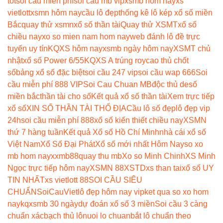
tốt
soi cầu miễn phí
soi cau mb vip
xsmb hom nay
xs
vietlott
xsmn hôm nay
cầu lô đẹp
thống kê lô kép xổ số miền
Bắc
quay thử xsmn
xổ số thần tài
Quay thử XSMT
xổ số
chiều nay
xo so mien nam hom nay
web đánh lô đề trực
tuyến uy tín
KQXS hôm nay
xsmb ngày hôm nay
XSMT chủ
nhật
xổ số Power 6/55
KQXS A trúng roy
cao thủ chốt
số
bảng xổ số đặc biệt
soi cầu 247 vip
soi cầu wap 666
Soi
cầu miễn phí 888 VIP
Soi Cau Chuan MB
độc thủ de
số
miền bắc
thần tài cho số
Kết quả xổ số thần tài
Xem trực tiếp
xổ số
XIN SỐ THẦN TÀI THỔ ĐỊA
Cầu lô số đẹp
lô đẹp vip
24h
soi cầu miễn phí 888
xổ số kiến thiết chiều nay
XSMN
thứ 7 hàng tuần
Kết quả Xổ số Hồ Chí Minh
nhà cái xổ số
Việt Nam
Xổ Số Đại Phát
Xổ số mới nhất Hôm Nay
so xo
mb hom nay
xxmb88
quay thu mb
Xo so Minh Chinh
XS Minh
Ngọc trực tiếp hôm nay
XSMN 88
XSTD
xs than tai
xổ số UY
TIN NHẤT
xs vietlott 88
SOI CẦU SIÊU
CHUẨN
SoiCauViet
lô đẹp hôm nay vip
ket qua so xo hom
nay
kqxsmb 30 ngày
dự đoán xổ số 3 miền
Soi cầu 3 càng
chuẩn xác
bạch thủ lô
nuoi lo chuan
bắt lô chuẩn theo