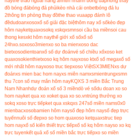
nay
the thao ngoai hang anh
tin nhanh bóng đá
phòng thay
đồ bóng đá
bóng đá phủi
kèo nhà cái onbet
bóng đá lu
2
thông tin phòng thay đồ
the thao vua
app đánh lô
đề
dudoanxoso
xổ số giải đặc biệt
hôm nay xổ số
kèo đẹp
hôm nay
ketquaxoso
kq xs
kqxsmn
soi cầu ba miền
soi cau
thong ke
sxkt hôm nay
thế giới xổ số
xổ số
24h
xo.so
xoso3mien
xo so ba mien
xoso dac
biet
xosodientoan
xổ số dự đoán
vé số chiều xổ
xoso ket
qua
xosokienthiet
xoso kq hôm nay
xoso kt
xổ số mega
xổ số
mới nhất hôm nay
xoso truc tiep
xoso Việt
SX3MIEN
xs dự
đoán
xs mien bac hom nay
xs miên nam
xsmientrung
xsmn
thu 7
con số may mắn hôm nay
KQXS 3 miền Bắc Trung
Nam Nhanh
dự đoán xổ số 3 miền
dò vé số
du doan xo so
hom nay
ket qua xo xo
ket qua xo so.vn
trúng thưởng xo
so
kq xoso trực tiếp
ket qua xs
kqxs 247
số miền nam
s0x0
mienbac
xosobamien hôm nay
số đẹp hôm nay
số đẹp trực
tuyến
nuôi số đẹp
xo so hom qua
xoso ketqua
xstruc tiep
hom nay
xổ số kiến thiết trực tiếp
xổ số kq hôm nay
so xo kq
trực tuyen
kết quả xổ số miền bắc trực tiếp
xo so miền