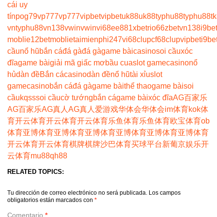
cái uy
tín
pog79
vp777
vp777
vipbet
vipbet
uk88
uk88
typhu88
typhu88
t
vn
typhu88
vn138
vwin
vwin
vi68
ee88
1xbet
rio66
zbet
vn138
i9be
moblie
12betmoblie
taimienphi247
vi68clup
cf68clup
vipbet
i9be
cầu
nổ hũ
bắn cá
đá gà
đá gà
game bài
casino
soi cầu
xóc
đĩa
game bài
giải mã giấc mơ
bầu cua
slot game
casino
nổ
hủ
dàn đề
Bắn cá
casino
dàn đề
nổ hũ
tài xỉu
slot
game
casino
bắn cá
đá gà
game bài
thể thao
game bài
soi
cầu
kqss
soi cầu
cờ tướng
bắn cá
game bài
xóc đĩa
AG百家乐
AG百家乐
AG真人
AG真人
爱游戏
华体会
华体会
im体育
kok体
育
开云体育
开云体育
开云体育
乐鱼体育
乐鱼体育
欧宝体育
ob
体育
亚博体育
亚博体育
亚博体育
亚博体育
亚博体育
亚博体育
开云体育
开云体育
棋牌
棋牌
沙巴体育
买球平台
新葡京娱乐
开
云体育
mu88
qh88
RELATED TOPICS:
Tu dirección de correo electrónico no será publicada.
Los campos
obligatorios están marcados con
*
Comentario
*