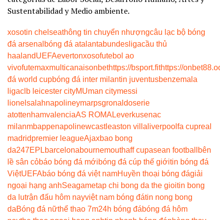
Sustentabilidad y Medio ambiente.
xoso
tin chelsea
thông tin chuyển nhượng
câu lạc bộ bóng
đá arsenal
bóng đá atalanta
bundesliga
cầu thủ
haaland
UEFA
everton
xoso
futebol ao
vivo
futemax
multicanais
onbet
https://bsport.fit
https://onbet88.o
đá world cup
bóng đá inter milan
tin juventus
benzema
la
liga
clb leicester city
MU
man city
messi
lionel
salah
napoli
neymar
psg
ronaldo
serie
a
tottenham
valencia
AS ROMA
Leverkusen
ac
milan
mbappe
napoli
newcastle
aston villa
liverpool
fa cup
real
madrid
premier league
Ajax
bao bong
da247
EPL
barcelona
bournemouth
aff cup
asean football
bên
lề sân cỏ
báo bóng đá mới
bóng đá cúp thế giới
tin bóng đá
Việt
UEFA
báo bóng đá việt nam
Huyền thoại bóng đá
giải
ngoại hạng anh
Seagame
tap chi bong da the gioi
tin bong
da lu
trận đấu hôm nay
việt nam bóng đá
tin nong bong
da
Bóng đá nữ
thể thao 7m
24h bóng đá
bóng đá hôm