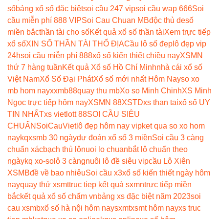
số
bảng xổ số đặc biệt
soi cầu 247 vip
soi cầu wap 666
Soi
cầu miễn phí 888 VIP
Soi Cau Chuan MB
độc thủ de
số
miền bắc
thần tài cho số
Kết quả xổ số thần tài
Xem trực tiếp
xổ số
XIN SỐ THẦN TÀI THỔ ĐỊA
Cầu lô số đẹp
lô đẹp vip
24h
soi cầu miễn phí 888
xổ số kiến thiết chiều nay
XSMN
thứ 7 hàng tuần
Kết quả Xổ số Hồ Chí Minh
nhà cái xổ số
Việt Nam
Xổ Số Đại Phát
Xổ số mới nhất Hôm Nay
so xo
mb hom nay
xxmb88
quay thu mb
Xo so Minh Chinh
XS Minh
Ngọc trực tiếp hôm nay
XSMN 88
XSTD
xs than tai
xổ số UY
TIN NHẤT
xs vietlott 88
SOI CẦU SIÊU
CHUẨN
SoiCauViet
lô đẹp hôm nay vip
ket qua so xo hom
nay
kqxsmb 30 ngày
dự đoán xổ số 3 miền
Soi cầu 3 càng
chuẩn xác
bạch thủ lô
nuoi lo chuan
bắt lô chuẩn theo
ngày
kq xo-so
lô 3 càng
nuôi lô đề siêu vip
cầu Lô Xiên
XSMB
đề về bao nhiêu
Soi cầu x3
xổ số kiến thiết ngày hôm
nay
quay thử xsmt
truc tiep kết quả sxmn
trực tiếp miền
bắc
kết quả xổ số chấm vn
bảng xs đặc biệt năm 2023
soi
cau xsmb
xổ số hà nội hôm nay
sxmt
xsmt hôm nay
xs truc