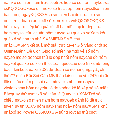
nam
xổ số miền nam trực tiếp
trực tiếp xổ số hôm nay
ket wa
xs
KQ XOSO
xoso online
xo so truc tiep hom nay
xstt
so mien
bac trong ngày
KQXS3M
số so mien bac
du doan xo so
online
du doan cau lo
xổ số keno
kqxs vn
KQXOSO
KQXS
hôm nay
trực tiếp kết quả xổ số ba miền
cap lo dep nhat
hom nay
soi cầu chuẩn hôm nay
so ket qua xo so
Xem kết
quả xổ số nhanh nhất
SX3MIEN
XSMB chủ
nhật
KQXSMN
kết quả mở giải trực tuyến
Giờ vàng chốt số
Online
Đánh Đề Con Gì
dò số miền nam
dò vé số hôm
nay
so mo so de
bach thủ lô đẹp nhất hôm nay
cầu đề hôm
nay
kết quả xổ số kiến thiết toàn quốc
cau dep 88
xsmb rong
bach kim
ket qua xs 2023
dự đoán xổ số hàng ngày
Bạch
thủ đề miền Bắc
Soi Cầu MB thần tài
soi cau vip 247
soi cầu
tốt
soi cầu miễn phí
soi cau mb vip
xsmb hom nay
xs
vietlott
xsmn hôm nay
cầu lô đẹp
thống kê lô kép xổ số miền
Bắc
quay thử xsmn
xổ số thần tài
Quay thử XSMT
xổ số
chiều nay
xo so mien nam hom nay
web đánh lô đề trực
tuyến uy tín
KQXS hôm nay
xsmb ngày hôm nay
XSMT chủ
nhật
xổ số Power 6/55
KQXS A trúng roy
cao thủ chốt