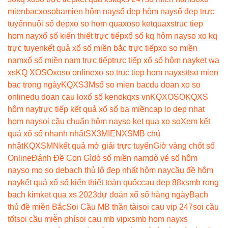
mienbac
xosobamien hôm nay
số đẹp hôm nay
số đẹp trực
tuyến
nuôi số đẹp
xo so hom qua
xoso ketqua
xstruc tiep
hom nay
xổ số kiến thiết trực tiếp
xổ số kq hôm nay
so xo kq
trực tuyen
kết quả xổ số miền bắc trực tiếp
xo so miền
nam
xổ số miền nam trực tiếp
trực tiếp xổ số hôm nay
ket wa
xs
KQ XOSO
xoso online
xo so truc tiep hom nay
xstt
so mien
bac trong ngày
KQXS3M
số so mien bac
du doan xo so
online
du doan cau lo
xổ số keno
kqxs vn
KQXOSO
KQXS
hôm nay
trực tiếp kết quả xổ số ba miền
cap lo dep nhat
hom nay
soi cầu chuẩn hôm nay
so ket qua xo so
Xem kết
quả xổ số nhanh nhất
SX3MIEN
XSMB chủ
nhật
KQXSMN
kết quả mở giải trực tuyến
Giờ vàng chốt số
Online
Đánh Đề Con Gì
dò số miền nam
dò vé số hôm
nay
so mo so de
bach thủ lô đẹp nhất hôm nay
cầu đề hôm
nay
kết quả xổ số kiến thiết toàn quốc
cau dep 88
xsmb rong
bach kim
ket qua xs 2023
dự đoán xổ số hàng ngày
Bạch
thủ đề miền Bắc
Soi Cầu MB thần tài
soi cau vip 247
soi cầu
tốt
soi cầu miễn phí
soi cau mb vip
xsmb hom nay
xs