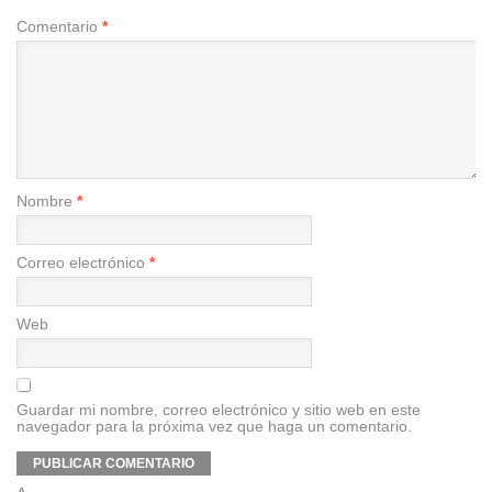
Comentario
*
Nombre
*
Correo electrónico
*
Web
Guardar mi nombre, correo electrónico y sitio web en este
navegador para la próxima vez que haga un comentario.