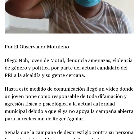
Por El Observador Motuleño
Diego Noh, joven de Motul, denuncia amenazas, violencia
de género y política por parte del actual candidato del
PRI a la alcaldía y su gente cercana.
Hasta este medido de comunicación llegó un vídeo donde
un joven pone como responsable de toda difamación y
agresión física o psicológica a la actual autoridad
municipal debido a que él ya no apoya la campaña abierta
para la reelección de Roger Aguilar.
Señala que la campaña de desprestigio contra su persona