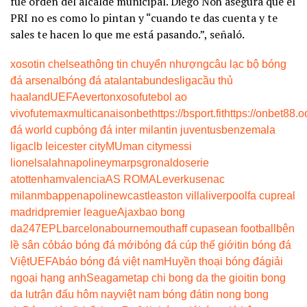
fue orden del alcalde municipal. Diego Noh asegura que el
PRI no es como lo pintan y “cuando te das cuenta y te
sales te hacen lo que me está pasando.”, señaló.
xoso
tin chelsea
thông tin chuyển nhượng
câu lạc bộ bóng
đá arsenal
bóng đá atalanta
bundesliga
cầu thủ
haaland
UEFA
everton
xoso
futebol ao
vivo
futemax
multicanais
onbet
https://bsport.fit
https://onbet88.o
đá world cup
bóng đá inter milan
tin juventus
benzema
la
liga
clb leicester city
MU
man city
messi
lionel
salah
napoli
neymar
psg
ronaldo
serie
a
tottenham
valencia
AS ROMA
Leverkusen
ac
milan
mbappe
napoli
newcastle
aston villa
liverpool
fa cup
real
madrid
premier league
Ajax
bao bong
da247
EPL
barcelona
bournemouth
aff cup
asean football
bên
lề sân cỏ
báo bóng đá mới
bóng đá cúp thế giới
tin bóng đá
Việt
UEFA
báo bóng đá việt nam
Huyền thoại bóng đá
giải
ngoại hạng anh
Seagame
tap chi bong da the gioi
tin bong
da lu
trận đấu hôm nay
việt nam bóng đá
tin nong bong