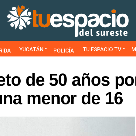
YUCATÁN
TU ESPACIO TV
M
RIDA
POLICÍA
eto de 50 años po
una menor de 16