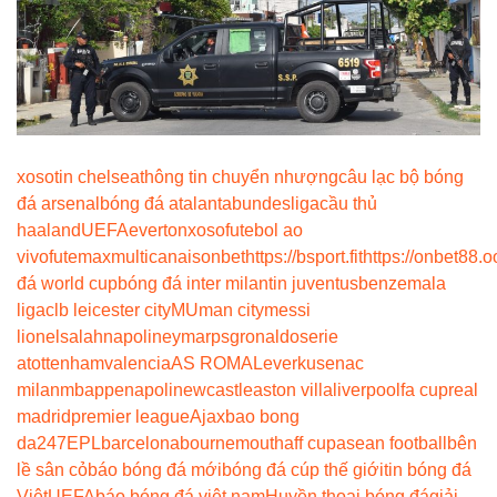
xoso
tin chelsea
thông tin chuyển nhượng
câu lạc bộ bóng
đá arsenal
bóng đá atalanta
bundesliga
cầu thủ
haaland
UEFA
everton
xoso
futebol ao
vivo
futemax
multicanais
onbet
https://bsport.fit
https://onbet88.o
đá world cup
bóng đá inter milan
tin juventus
benzema
la
liga
clb leicester city
MU
man city
messi
lionel
salah
napoli
neymar
psg
ronaldo
serie
a
tottenham
valencia
AS ROMA
Leverkusen
ac
milan
mbappe
napoli
newcastle
aston villa
liverpool
fa cup
real
madrid
premier league
Ajax
bao bong
da247
EPL
barcelona
bournemouth
aff cup
asean football
bên
lề sân cỏ
báo bóng đá mới
bóng đá cúp thế giới
tin bóng đá
Việt
UEFA
báo bóng đá việt nam
Huyền thoại bóng đá
giải