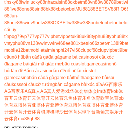
tín
sky88
iwin
lucky88
nhacaisin88
oxbet
m88
vn88
w88
789bet
iw
88
five88
one88
sin88
bk8
8xbet
oxbet
MU88
188BET
SV88
RIO6
68
Jun-
88
one88
iwin
v9bet
w388
OXBET
w388
w388
onbet
onbet
onbet
o
cái uy
tín
pog79
vp777
vp777
vipbet
vipbet
uk88
uk88
typhu88
typhu88
t
vn
typhu88
vn138
vwin
vwin
vi68
ee88
1xbet
rio66
zbet
vn138
i9be
moblie
12betmoblie
taimienphi247
vi68clup
cf68clup
vipbet
i9be
cầu
nổ hũ
bắn cá
đá gà
đá gà
game bài
casino
soi cầu
xóc
đĩa
game bài
giải mã giấc mơ
bầu cua
slot game
casino
nổ
hủ
dàn đề
Bắn cá
casino
dàn đề
nổ hũ
tài xỉu
slot
game
casino
bắn cá
đá gà
game bài
thể thao
game bài
soi
cầu
kqss
soi cầu
cờ tướng
bắn cá
game bài
xóc đĩa
AG百家乐
AG百家乐
AG真人
AG真人
爱游戏
华体会
华体会
im体育
kok体
育
开云体育
开云体育
开云体育
乐鱼体育
乐鱼体育
欧宝体育
ob
体育
亚博体育
亚博体育
亚博体育
亚博体育
亚博体育
亚博体育
开云体育
开云体育
棋牌
棋牌
沙巴体育
买球平台
新葡京娱乐
开
云体育
mu88
qh88