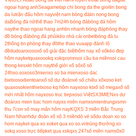
ngoại hạng anh
Seagame
tap chi bong da the gioi
tin bong
da lu
trận đấu hôm nay
việt nam bóng đá
tin nong bong
da
Bóng đá nữ
thể thao 7m
24h bóng đá
bóng đá hôm
nay
the thao ngoai hang anh
tin nhanh bóng đá
phòng thay
đồ bóng đá
bóng đá phủi
kèo nhà cái onbet
bóng đá lu
2
thông tin phòng thay đồ
the thao vua
app đánh lô
đề
dudoanxoso
xổ số giải đặc biệt
hôm nay xổ số
kèo đẹp
hôm nay
ketquaxoso
kq xs
kqxsmn
soi cầu ba miền
soi cau
thong ke
sxkt hôm nay
thế giới xổ số
xổ số
24h
xo.so
xoso3mien
xo so ba mien
xoso dac
biet
xosodientoan
xổ số dự đoán
vé số chiều xổ
xoso ket
qua
xosokienthiet
xoso kq hôm nay
xoso kt
xổ số mega
xổ số
mới nhất hôm nay
xoso truc tiep
xoso Việt
SX3MIEN
xs dự
đoán
xs mien bac hom nay
xs miên nam
xsmientrung
xsmn
thu 7
con số may mắn hôm nay
KQXS 3 miền Bắc Trung
Nam Nhanh
dự đoán xổ số 3 miền
dò vé số
du doan xo so
hom nay
ket qua xo xo
ket qua xo so.vn
trúng thưởng xo
so
kq xoso trực tiếp
ket qua xs
kqxs 247
số miền nam
s0x0