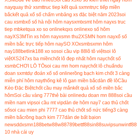
nay
quay thử xsmt
truc tiep kết quả sxmn
trực tiếp miền
bắc
kết quả xổ số chấm vn
bảng xs đặc biệt năm 2023
soi
cau xsmb
xổ số hà nội hôm nay
sxmt
xsmt hôm nay
xs truc
tiep mb
ketqua xo so online
kqxs online
xo số hôm
nay
XS3M
Tin xs hôm nay
xsmn thu2
XSMN hom nay
xổ số
miền bắc trực tiếp hôm nay
SO XO
xsmb
sxmn hôm
nay
188betlink
188 xo so
soi cầu vip 88
lô tô việt
soi lô
việt
XS247
xs ba miền
chốt lô đẹp nhất hôm nay
chốt số
xsmb
CHƠI LÔ TÔ
soi cau mn hom nay
chốt lô chuẩn
du
doan sxmt
dự đoán xổ số online
rồng bạch kim chốt 3 càng
miễn phí hôm nay
thống kê lô gan miền bắc
dàn đề lô
Cầu
Kèo Đặc Biệt
chốt cầu may mắn
kết quả xổ số miền bắc
hôm
Soi cầu vàng 777
thẻ bài online
du doan mn 888
soi cầu
miền nam vip
soi cầu mt vip
dàn de hôm nay
7 cao thủ chốt
số
soi cau mien phi 777
7 cao thủ chốt số nức tiếng
3 càng
miền bắc
rồng bạch kim 777
dàn de bất bại
on
news
ddxsmn
188bet
w88
w88
789bet
tf88
sin88
suvip
sunwin
tf88
10 nhà cái uy