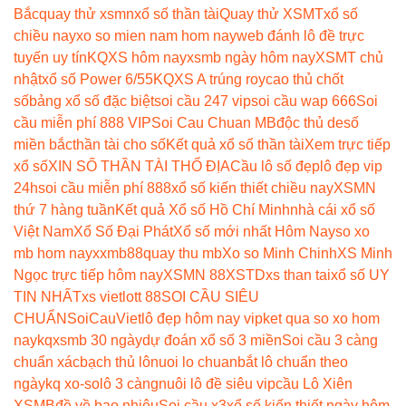
Bắc
quay thử xsmn
xổ số thần tài
Quay thử XSMT
xổ số
chiều nay
xo so mien nam hom nay
web đánh lô đề trực
tuyến uy tín
KQXS hôm nay
xsmb ngày hôm nay
XSMT chủ
nhật
xổ số Power 6/55
KQXS A trúng roy
cao thủ chốt
số
bảng xổ số đặc biệt
soi cầu 247 vip
soi cầu wap 666
Soi
cầu miễn phí 888 VIP
Soi Cau Chuan MB
độc thủ de
số
miền bắc
thần tài cho số
Kết quả xổ số thần tài
Xem trực tiếp
xổ số
XIN SỐ THẦN TÀI THỔ ĐỊA
Cầu lô số đẹp
lô đẹp vip
24h
soi cầu miễn phí 888
xổ số kiến thiết chiều nay
XSMN
thứ 7 hàng tuần
Kết quả Xổ số Hồ Chí Minh
nhà cái xổ số
Việt Nam
Xổ Số Đại Phát
Xổ số mới nhất Hôm Nay
so xo
mb hom nay
xxmb88
quay thu mb
Xo so Minh Chinh
XS Minh
Ngọc trực tiếp hôm nay
XSMN 88
XSTD
xs than tai
xổ số UY
TIN NHẤT
xs vietlott 88
SOI CẦU SIÊU
CHUẨN
SoiCauViet
lô đẹp hôm nay vip
ket qua so xo hom
nay
kqxsmb 30 ngày
dự đoán xổ số 3 miền
Soi cầu 3 càng
chuẩn xác
bạch thủ lô
nuoi lo chuan
bắt lô chuẩn theo
ngày
kq xo-so
lô 3 càng
nuôi lô đề siêu vip
cầu Lô Xiên
XSMB
đề về bao nhiêu
Soi cầu x3
xổ số kiến thiết ngày hôm