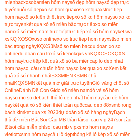
mienbac
xosobamien hôm nay
số đẹp hôm nay
số đẹp trực
tuyến
nuôi số đẹp
xo so hom qua
xoso ketqua
xstruc tiep
hom nay
xổ số kiến thiết trực tiếp
xổ số kq hôm nay
so xo kq
trực tuyen
kết quả xổ số miền bắc trực tiếp
xo so miền
nam
xổ số miền nam trực tiếp
trực tiếp xổ số hôm nay
ket wa
xs
KQ XOSO
xoso online
xo so truc tiep hom nay
xstt
so mien
bac trong ngày
KQXS3M
số so mien bac
du doan xo so
online
du doan cau lo
xổ số keno
kqxs vn
KQXOSO
KQXS
hôm nay
trực tiếp kết quả xổ số ba miền
cap lo dep nhat
hom nay
soi cầu chuẩn hôm nay
so ket qua xo so
Xem kết
quả xổ số nhanh nhất
SX3MIEN
XSMB chủ
nhật
KQXSMN
kết quả mở giải trực tuyến
Giờ vàng chốt số
Online
Đánh Đề Con Gì
dò số miền nam
dò vé số hôm
nay
so mo so de
bach thủ lô đẹp nhất hôm nay
cầu đề hôm
nay
kết quả xổ số kiến thiết toàn quốc
cau dep 88
xsmb rong
bach kim
ket qua xs 2023
dự đoán xổ số hàng ngày
Bạch
thủ đề miền Bắc
Soi Cầu MB thần tài
soi cau vip 247
soi cầu
tốt
soi cầu miễn phí
soi cau mb vip
xsmb hom nay
xs
vietlott
xsmn hôm nay
cầu lô đẹp
thống kê lô kép xổ số miền