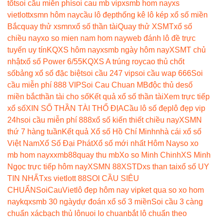
tốt
soi cầu miễn phí
soi cau mb vip
xsmb hom nay
xs
vietlott
xsmn hôm nay
cầu lô đẹp
thống kê lô kép xổ số miền
Bắc
quay thử xsmn
xổ số thần tài
Quay thử XSMT
xổ số
chiều nay
xo so mien nam hom nay
web đánh lô đề trực
tuyến uy tín
KQXS hôm nay
xsmb ngày hôm nay
XSMT chủ
nhật
xổ số Power 6/55
KQXS A trúng roy
cao thủ chốt
số
bảng xổ số đặc biệt
soi cầu 247 vip
soi cầu wap 666
Soi
cầu miễn phí 888 VIP
Soi Cau Chuan MB
độc thủ de
số
miền bắc
thần tài cho số
Kết quả xổ số thần tài
Xem trực tiếp
xổ số
XIN SỐ THẦN TÀI THỔ ĐỊA
Cầu lô số đẹp
lô đẹp vip
24h
soi cầu miễn phí 888
xổ số kiến thiết chiều nay
XSMN
thứ 7 hàng tuần
Kết quả Xổ số Hồ Chí Minh
nhà cái xổ số
Việt Nam
Xổ Số Đại Phát
Xổ số mới nhất Hôm Nay
so xo
mb hom nay
xxmb88
quay thu mb
Xo so Minh Chinh
XS Minh
Ngọc trực tiếp hôm nay
XSMN 88
XSTD
xs than tai
xổ số UY
TIN NHẤT
xs vietlott 88
SOI CẦU SIÊU
CHUẨN
SoiCauViet
lô đẹp hôm nay vip
ket qua so xo hom
nay
kqxsmb 30 ngày
dự đoán xổ số 3 miền
Soi cầu 3 càng
chuẩn xác
bạch thủ lô
nuoi lo chuan
bắt lô chuẩn theo