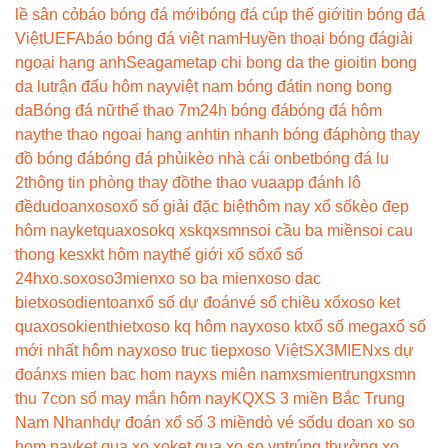
lề sân cỏ
báo bóng đá mới
bóng đá cúp thế giới
tin bóng đá
Việt
UEFA
báo bóng đá việt nam
Huyền thoại bóng đá
giải
ngoại hạng anh
Seagame
tap chi bong da the gioi
tin bong
da lu
trận đấu hôm nay
việt nam bóng đá
tin nong bong
da
Bóng đá nữ
thể thao 7m
24h bóng đá
bóng đá hôm
nay
the thao ngoai hang anh
tin nhanh bóng đá
phòng thay
đồ bóng đá
bóng đá phủi
kèo nhà cái onbet
bóng đá lu
2
thông tin phòng thay đồ
the thao vua
app đánh lô
đề
dudoanxoso
xổ số giải đặc biệt
hôm nay xổ số
kèo đẹp
hôm nay
ketquaxoso
kq xs
kqxsmn
soi cầu ba miền
soi cau
thong ke
sxkt hôm nay
thế giới xổ số
xổ số
24h
xo.so
xoso3mien
xo so ba mien
xoso dac
biet
xosodientoan
xổ số dự đoán
vé số chiều xổ
xoso ket
qua
xosokienthiet
xoso kq hôm nay
xoso kt
xổ số mega
xổ số
mới nhất hôm nay
xoso truc tiep
xoso Việt
SX3MIEN
xs dự
đoán
xs mien bac hom nay
xs miên nam
xsmientrung
xsmn
thu 7
con số may mắn hôm nay
KQXS 3 miền Bắc Trung
Nam Nhanh
dự đoán xổ số 3 miền
dò vé số
du doan xo so
hom nay
ket qua xo xo
ket qua xo so.vn
trúng thưởng xo