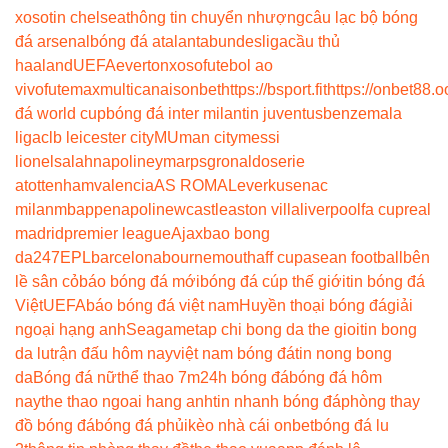
xoso
tin chelsea
thông tin chuyển nhượng
câu lạc bộ bóng
đá arsenal
bóng đá atalanta
bundesliga
cầu thủ
haaland
UEFA
everton
xoso
futebol ao
vivo
futemax
multicanais
onbet
https://bsport.fit
https://onbet88.o
đá world cup
bóng đá inter milan
tin juventus
benzema
la
liga
clb leicester city
MU
man city
messi
lionel
salah
napoli
neymar
psg
ronaldo
serie
a
tottenham
valencia
AS ROMA
Leverkusen
ac
milan
mbappe
napoli
newcastle
aston villa
liverpool
fa cup
real
madrid
premier league
Ajax
bao bong
da247
EPL
barcelona
bournemouth
aff cup
asean football
bên
lề sân cỏ
báo bóng đá mới
bóng đá cúp thế giới
tin bóng đá
Việt
UEFA
báo bóng đá việt nam
Huyền thoại bóng đá
giải
ngoại hạng anh
Seagame
tap chi bong da the gioi
tin bong
da lu
trận đấu hôm nay
việt nam bóng đá
tin nong bong
da
Bóng đá nữ
thể thao 7m
24h bóng đá
bóng đá hôm
nay
the thao ngoai hang anh
tin nhanh bóng đá
phòng thay
đồ bóng đá
bóng đá phủi
kèo nhà cái onbet
bóng đá lu