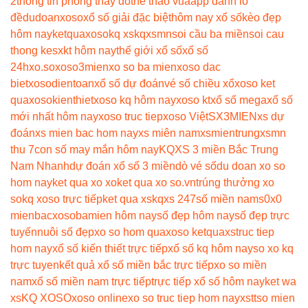
2
thông tin phòng thay đồ
the thao vua
app đánh lô
đề
dudoanxoso
xổ số giải đặc biệt
hôm nay xổ số
kèo đẹp
hôm nay
ketquaxoso
kq xs
kqxsmn
soi cầu ba miền
soi cau
thong ke
sxkt hôm nay
thế giới xổ số
xổ số
24h
xo.so
xoso3mien
xo so ba mien
xoso dac
biet
xosodientoan
xổ số dự đoán
vé số chiều xổ
xoso ket
qua
xosokienthiet
xoso kq hôm nay
xoso kt
xổ số mega
xổ số
mới nhất hôm nay
xoso truc tiep
xoso Việt
SX3MIEN
xs dự
đoán
xs mien bac hom nay
xs miên nam
xsmientrung
xsmn
thu 7
con số may mắn hôm nay
KQXS 3 miền Bắc Trung
Nam Nhanh
dự đoán xổ số 3 miền
dò vé số
du doan xo so
hom nay
ket qua xo xo
ket qua xo so.vn
trúng thưởng xo
so
kq xoso trực tiếp
ket qua xs
kqxs 247
số miền nam
s0x0
mienbac
xosobamien hôm nay
số đẹp hôm nay
số đẹp trực
tuyến
nuôi số đẹp
xo so hom qua
xoso ketqua
xstruc tiep
hom nay
xổ số kiến thiết trực tiếp
xổ số kq hôm nay
so xo kq
trực tuyen
kết quả xổ số miền bắc trực tiếp
xo so miền
nam
xổ số miền nam trực tiếp
trực tiếp xổ số hôm nay
ket wa
xs
KQ XOSO
xoso online
xo so truc tiep hom nay
xstt
so mien