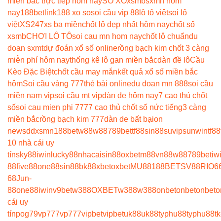
miền bắc trực tiếp hôm nay
SO XO
xsmb
sxmn hôm
nay
188betlink
188 xo so
soi cầu vip 88
lô tô việt
soi lô
việt
XS247
xs ba miền
chốt lô đẹp nhất hôm nay
chốt số
xsmb
CHƠI LÔ TÔ
soi cau mn hom nay
chốt lô chuẩn
du
doan sxmt
dự đoán xổ số online
rồng bạch kim chốt 3 càng
miễn phí hôm nay
thống kê lô gan miền bắc
dàn đề lô
Cầu
Kèo Đặc Biệt
chốt cầu may mắn
kết quả xổ số miền bắc
hôm
Soi cầu vàng 777
thẻ bài online
du doan mn 888
soi cầu
miền nam vip
soi cầu mt vip
dàn de hôm nay
7 cao thủ chốt
số
soi cau mien phi 777
7 cao thủ chốt số nức tiếng
3 càng
miền bắc
rồng bạch kim 777
dàn de bất bại
on
news
ddxsmn
188bet
w88
w88
789bet
tf88
sin88
suvip
sunwin
tf88
10 nhà cái uy
tín
sky88
iwin
lucky88
nhacaisin88
oxbet
m88
vn88
w88
789bet
iw
88
five88
one88
sin88
bk8
8xbet
oxbet
MU88
188BET
SV88
RIO6
68
Jun-
88
one88
iwin
v9bet
w388
OXBET
w388
w388
onbet
onbet
onbet
o
cái uy
tín
pog79
vp777
vp777
vipbet
vipbet
uk88
uk88
typhu88
typhu88
t