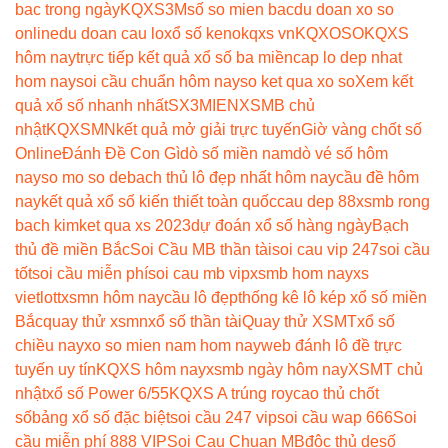
bac trong ngày
KQXS3M
số so mien bac
du doan xo so
online
du doan cau lo
xổ số keno
kqxs vn
KQXOSO
KQXS
hôm nay
trực tiếp kết quả xổ số ba miền
cap lo dep nhat
hom nay
soi cầu chuẩn hôm nay
so ket qua xo so
Xem kết
quả xổ số nhanh nhất
SX3MIEN
XSMB chủ
nhật
KQXSMN
kết quả mở giải trực tuyến
Giờ vàng chốt số
Online
Đánh Đề Con Gì
dò số miền nam
dò vé số hôm
nay
so mo so de
bach thủ lô đẹp nhất hôm nay
cầu đề hôm
nay
kết quả xổ số kiến thiết toàn quốc
cau dep 88
xsmb rong
bach kim
ket qua xs 2023
dự đoán xổ số hàng ngày
Bạch
thủ đề miền Bắc
Soi Cầu MB thần tài
soi cau vip 247
soi cầu
tốt
soi cầu miễn phí
soi cau mb vip
xsmb hom nay
xs
vietlott
xsmn hôm nay
cầu lô đẹp
thống kê lô kép xổ số miền
Bắc
quay thử xsmn
xổ số thần tài
Quay thử XSMT
xổ số
chiều nay
xo so mien nam hom nay
web đánh lô đề trực
tuyến uy tín
KQXS hôm nay
xsmb ngày hôm nay
XSMT chủ
nhật
xổ số Power 6/55
KQXS A trúng roy
cao thủ chốt
số
bảng xổ số đặc biệt
soi cầu 247 vip
soi cầu wap 666
Soi
cầu miễn phí 888 VIP
Soi Cau Chuan MB
độc thủ de
số