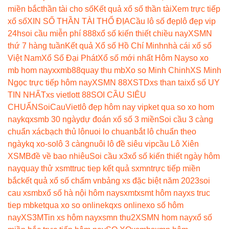
miền bắc
thần tài cho số
Kết quả xổ số thần tài
Xem trực tiếp
xổ số
XIN SỐ THẦN TÀI THỔ ĐỊA
Cầu lô số đẹp
lô đẹp vip
24h
soi cầu miễn phí 888
xổ số kiến thiết chiều nay
XSMN
thứ 7 hàng tuần
Kết quả Xổ số Hồ Chí Minh
nhà cái xổ số
Việt Nam
Xổ Số Đại Phát
Xổ số mới nhất Hôm Nay
so xo
mb hom nay
xxmb88
quay thu mb
Xo so Minh Chinh
XS Minh
Ngọc trực tiếp hôm nay
XSMN 88
XSTD
xs than tai
xổ số UY
TIN NHẤT
xs vietlott 88
SOI CẦU SIÊU
CHUẨN
SoiCauViet
lô đẹp hôm nay vip
ket qua so xo hom
nay
kqxsmb 30 ngày
dự đoán xổ số 3 miền
Soi cầu 3 càng
chuẩn xác
bạch thủ lô
nuoi lo chuan
bắt lô chuẩn theo
ngày
kq xo-so
lô 3 càng
nuôi lô đề siêu vip
cầu Lô Xiên
XSMB
đề về bao nhiêu
Soi cầu x3
xổ số kiến thiết ngày hôm
nay
quay thử xsmt
truc tiep kết quả sxmn
trực tiếp miền
bắc
kết quả xổ số chấm vn
bảng xs đặc biệt năm 2023
soi
cau xsmb
xổ số hà nội hôm nay
sxmt
xsmt hôm nay
xs truc
tiep mb
ketqua xo so online
kqxs online
xo số hôm
nay
XS3M
Tin xs hôm nay
xsmn thu2
XSMN hom nay
xổ số