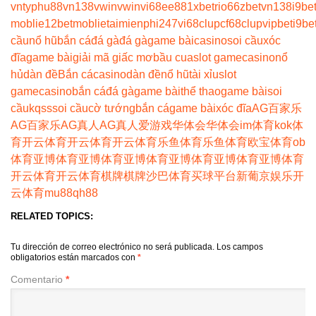
vn
typhu88
vn138
vwin
vwin
vi68
ee88
1xbet
rio66
zbet
vn138
i9be
moblie
12betmoblie
taimienphi247
vi68clup
cf68clup
vipbet
i9be
cầu
nổ hũ
bắn cá
đá gà
đá gà
game bài
casino
soi cầu
xóc
đĩa
game bài
giải mã giấc mơ
bầu cua
slot game
casino
nổ
hủ
dàn đề
Bắn cá
casino
dàn đề
nổ hũ
tài xỉu
slot
game
casino
bắn cá
đá gà
game bài
thể thao
game bài
soi
cầu
kqss
soi cầu
cờ tướng
bắn cá
game bài
xóc đĩa
AG百家乐
AG百家乐
AG真人
AG真人
爱游戏
华体会
华体会
im体育
kok体
育
开云体育
开云体育
开云体育
乐鱼体育
乐鱼体育
欧宝体育
ob
体育
亚博体育
亚博体育
亚博体育
亚博体育
亚博体育
亚博体育
开云体育
开云体育
棋牌
棋牌
沙巴体育
买球平台
新葡京娱乐
开
云体育
mu88
qh88
RELATED TOPICS:
Tu dirección de correo electrónico no será publicada.
Los campos
obligatorios están marcados con
*
Comentario
*