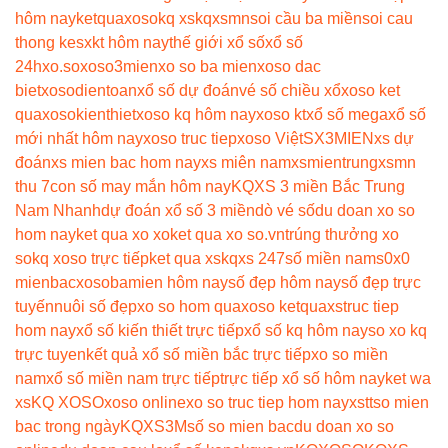
hôm nay
ketquaxoso
kq xs
kqxsmn
soi cầu ba miền
soi cau
thong ke
sxkt hôm nay
thế giới xổ số
xổ số
24h
xo.so
xoso3mien
xo so ba mien
xoso dac
biet
xosodientoan
xổ số dự đoán
vé số chiều xổ
xoso ket
qua
xosokienthiet
xoso kq hôm nay
xoso kt
xổ số mega
xổ số
mới nhất hôm nay
xoso truc tiep
xoso Việt
SX3MIEN
xs dự
đoán
xs mien bac hom nay
xs miên nam
xsmientrung
xsmn
thu 7
con số may mắn hôm nay
KQXS 3 miền Bắc Trung
Nam Nhanh
dự đoán xổ số 3 miền
dò vé số
du doan xo so
hom nay
ket qua xo xo
ket qua xo so.vn
trúng thưởng xo
so
kq xoso trực tiếp
ket qua xs
kqxs 247
số miền nam
s0x0
mienbac
xosobamien hôm nay
số đẹp hôm nay
số đẹp trực
tuyến
nuôi số đẹp
xo so hom qua
xoso ketqua
xstruc tiep
hom nay
xổ số kiến thiết trực tiếp
xổ số kq hôm nay
so xo kq
trực tuyen
kết quả xổ số miền bắc trực tiếp
xo so miền
nam
xổ số miền nam trực tiếp
trực tiếp xổ số hôm nay
ket wa
xs
KQ XOSO
xoso online
xo so truc tiep hom nay
xstt
so mien
bac trong ngày
KQXS3M
số so mien bac
du doan xo so