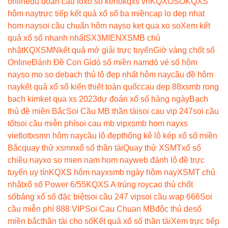
online
du doan cau lo
xổ số keno
kqxs vn
KQXOSO
KQXS
hôm nay
trực tiếp kết quả xổ số ba miền
cap lo dep nhat
hom nay
soi cầu chuẩn hôm nay
so ket qua xo so
Xem kết
quả xổ số nhanh nhất
SX3MIEN
XSMB chủ
nhật
KQXSMN
kết quả mở giải trực tuyến
Giờ vàng chốt số
Online
Đánh Đề Con Gì
dò số miền nam
dò vé số hôm
nay
so mo so de
bach thủ lô đẹp nhất hôm nay
cầu đề hôm
nay
kết quả xổ số kiến thiết toàn quốc
cau dep 88
xsmb rong
bach kim
ket qua xs 2023
dự đoán xổ số hàng ngày
Bạch
thủ đề miền Bắc
Soi Cầu MB thần tài
soi cau vip 247
soi cầu
tốt
soi cầu miễn phí
soi cau mb vip
xsmb hom nay
xs
vietlott
xsmn hôm nay
cầu lô đẹp
thống kê lô kép xổ số miền
Bắc
quay thử xsmn
xổ số thần tài
Quay thử XSMT
xổ số
chiều nay
xo so mien nam hom nay
web đánh lô đề trực
tuyến uy tín
KQXS hôm nay
xsmb ngày hôm nay
XSMT chủ
nhật
xổ số Power 6/55
KQXS A trúng roy
cao thủ chốt
số
bảng xổ số đặc biệt
soi cầu 247 vip
soi cầu wap 666
Soi
cầu miễn phí 888 VIP
Soi Cau Chuan MB
độc thủ de
số
miền bắc
thần tài cho số
Kết quả xổ số thần tài
Xem trực tiếp