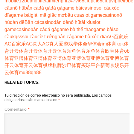
moblie
12betmoblie
taimienphi247
vi68clup
cf68clup
vipbet
i9be
cầu
nổ hũ
bắn cá
đá gà
đá gà
game bài
casino
soi cầu
xóc
đĩa
game bài
giải mã giấc mơ
bầu cua
slot game
casino
nổ
hủ
dàn đề
Bắn cá
casino
dàn đề
nổ hũ
tài xỉu
slot
game
casino
bắn cá
đá gà
game bài
thể thao
game bài
soi
cầu
kqss
soi cầu
cờ tướng
bắn cá
game bài
xóc đĩa
AG百家乐
AG百家乐
AG真人
AG真人
爱游戏
华体会
华体会
im体育
kok体
育
开云体育
开云体育
开云体育
乐鱼体育
乐鱼体育
欧宝体育
ob
体育
亚博体育
亚博体育
亚博体育
亚博体育
亚博体育
亚博体育
开云体育
开云体育
棋牌
棋牌
沙巴体育
买球平台
新葡京娱乐
开
云体育
mu88
qh88
RELATED TOPICS:
Tu dirección de correo electrónico no será publicada.
Los campos
obligatorios están marcados con
*
Comentario
*