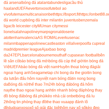
đá arsenal
bóng đá atalanta
bundesliga
cầu thủ
haaland
UEFA
everton
xoso
futebol ao
vivo
futemax
multicanais
onbet
https://bsport.fit
https://onbet88.o
đá world cup
bóng đá inter milan
tin juventus
benzema
la
liga
clb leicester city
MU
man city
messi
lionel
salah
napoli
neymar
psg
ronaldo
serie
a
tottenham
valencia
AS ROMA
Leverkusen
ac
milan
mbappe
napoli
newcastle
aston villa
liverpool
fa cup
real
madrid
premier league
Ajax
bao bong
da247
EPL
barcelona
bournemouth
aff cup
asean football
bên
lề sân cỏ
báo bóng đá mới
bóng đá cúp thế giới
tin bóng đá
Việt
UEFA
báo bóng đá việt nam
Huyền thoại bóng đá
giải
ngoại hạng anh
Seagame
tap chi bong da the gioi
tin bong
da lu
trận đấu hôm nay
việt nam bóng đá
tin nong bong
da
Bóng đá nữ
thể thao 7m
24h bóng đá
bóng đá hôm
nay
the thao ngoai hang anh
tin nhanh bóng đá
phòng thay
đồ bóng đá
bóng đá phủi
kèo nhà cái onbet
bóng đá lu
2
thông tin phòng thay đồ
the thao vua
app đánh lô
đề
dudoanxoso
xổ số giải đặc biệt
hôm nay xổ số
kèo đẹp