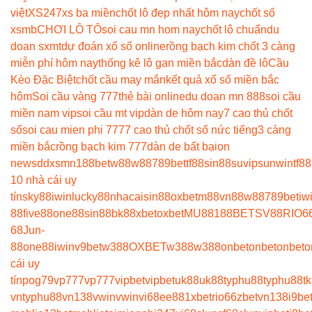
việt
XS247
xs ba miền
chốt lô đẹp nhất hôm nay
chốt số
xsmb
CHƠI LÔ TÔ
soi cau mn hom nay
chốt lô chuẩn
du
doan sxmt
dự đoán xổ số online
rồng bạch kim chốt 3 càng
miễn phí hôm nay
thống kê lô gan miền bắc
dàn đề lô
Cầu
Kèo Đặc Biệt
chốt cầu may mắn
kết quả xổ số miền bắc
hôm
Soi cầu vàng 777
thẻ bài online
du doan mn 888
soi cầu
miền nam vip
soi cầu mt vip
dàn de hôm nay
7 cao thủ chốt
số
soi cau mien phi 777
7 cao thủ chốt số nức tiếng
3 càng
miền bắc
rồng bạch kim 777
dàn de bất bại
on
news
ddxsmn
188bet
w88
w88
789bet
tf88
sin88
suvip
sunwin
tf88
10 nhà cái uy
tín
sky88
iwin
lucky88
nhacaisin88
oxbet
m88
vn88
w88
789bet
iw
88
five88
one88
sin88
bk8
8xbet
oxbet
MU88
188BET
SV88
RIO6
68
Jun-
88
one88
iwin
v9bet
w388
OXBET
w388
w388
onbet
onbet
onbet
o
cái uy
tín
pog79
vp777
vp777
vipbet
vipbet
uk88
uk88
typhu88
typhu88
t
vn
typhu88
vn138
vwin
vwin
vi68
ee88
1xbet
rio66
zbet
vn138
i9be