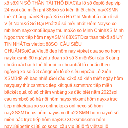
xổ số
XIN SỐ THẦN TÀI THỔ ĐỊA
Cầu lô số đẹp
lô đẹp vip
24h
soi cầu miễn phí 888
xổ số kiến thiết chiều nay
XSMN
thứ 7 hàng tuần
Kết quả Xổ số Hồ Chí Minh
nhà cái xổ số
Việt Nam
Xổ Số Đại Phát
Xổ số mới nhất Hôm Nay
so xo
mb hom nay
xxmb88
quay thu mb
Xo so Minh Chinh
XS Minh
Ngọc trực tiếp hôm nay
XSMN 88
XSTD
xs than tai
xổ số UY
TIN NHẤT
xs vietlott 88
SOI CẦU SIÊU
CHUẨN
SoiCauViet
lô đẹp hôm nay vip
ket qua so xo hom
nay
kqxsmb 30 ngày
dự đoán xổ số 3 miền
Soi cầu 3 càng
chuẩn xác
bạch thủ lô
nuoi lo chuan
bắt lô chuẩn theo
ngày
kq xo-so
lô 3 càng
nuôi lô đề siêu vip
cầu Lô Xiên
XSMB
đề về bao nhiêu
Soi cầu x3
xổ số kiến thiết ngày hôm
nay
quay thử xsmt
truc tiep kết quả sxmn
trực tiếp miền
bắc
kết quả xổ số chấm vn
bảng xs đặc biệt năm 2023
soi
cau xsmb
xổ số hà nội hôm nay
sxmt
xsmt hôm nay
xs truc
tiep mb
ketqua xo so online
kqxs online
xo số hôm
nay
XS3M
Tin xs hôm nay
xsmn thu2
XSMN hom nay
xổ số
miền bắc trực tiếp hôm nay
SO XO
xsmb
sxmn hôm
nay
188betlink
188 xo so
soi cầu vip 88
lô tô việt
soi lô