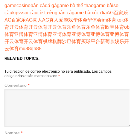
game
casino
bắn cá
đá gà
game bài
thể thao
game bài
soi
cầu
kqss
soi cầu
cờ tướng
bắn cá
game bài
xóc đĩa
AG百家乐
AG百家乐
AG真人
AG真人
爱游戏
华体会
华体会
im体育
kok体
育
开云体育
开云体育
开云体育
乐鱼体育
乐鱼体育
欧宝体育
ob
体育
亚博体育
亚博体育
亚博体育
亚博体育
亚博体育
亚博体育
开云体育
开云体育
棋牌
棋牌
沙巴体育
买球平台
新葡京娱乐
开
云体育
mu88
qh88
RELATED TOPICS:
Tu dirección de correo electrónico no será publicada.
Los campos
obligatorios están marcados con
*
Comentario
*
Nombre
*