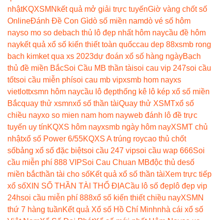
nhật
KQXSMN
kết quả mở giải trực tuyến
Giờ vàng chốt số
Online
Đánh Đề Con Gì
dò số miền nam
dò vé số hôm
nay
so mo so de
bach thủ lô đẹp nhất hôm nay
cầu đề hôm
nay
kết quả xổ số kiến thiết toàn quốc
cau dep 88
xsmb rong
bach kim
ket qua xs 2023
dự đoán xổ số hàng ngày
Bạch
thủ đề miền Bắc
Soi Cầu MB thần tài
soi cau vip 247
soi cầu
tốt
soi cầu miễn phí
soi cau mb vip
xsmb hom nay
xs
vietlott
xsmn hôm nay
cầu lô đẹp
thống kê lô kép xổ số miền
Bắc
quay thử xsmn
xổ số thần tài
Quay thử XSMT
xổ số
chiều nay
xo so mien nam hom nay
web đánh lô đề trực
tuyến uy tín
KQXS hôm nay
xsmb ngày hôm nay
XSMT chủ
nhật
xổ số Power 6/55
KQXS A trúng roy
cao thủ chốt
số
bảng xổ số đặc biệt
soi cầu 247 vip
soi cầu wap 666
Soi
cầu miễn phí 888 VIP
Soi Cau Chuan MB
độc thủ de
số
miền bắc
thần tài cho số
Kết quả xổ số thần tài
Xem trực tiếp
xổ số
XIN SỐ THẦN TÀI THỔ ĐỊA
Cầu lô số đẹp
lô đẹp vip
24h
soi cầu miễn phí 888
xổ số kiến thiết chiều nay
XSMN
thứ 7 hàng tuần
Kết quả Xổ số Hồ Chí Minh
nhà cái xổ số