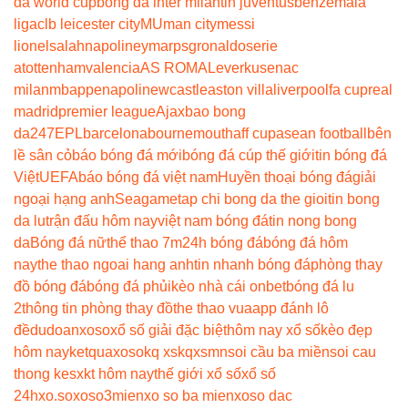
đá world cup
bóng đá inter milan
tin juventus
benzema
la
liga
clb leicester city
MU
man city
messi
lionel
salah
napoli
neymar
psg
ronaldo
serie
a
tottenham
valencia
AS ROMA
Leverkusen
ac
milan
mbappe
napoli
newcastle
aston villa
liverpool
fa cup
real
madrid
premier league
Ajax
bao bong
da247
EPL
barcelona
bournemouth
aff cup
asean football
bên
lề sân cỏ
báo bóng đá mới
bóng đá cúp thế giới
tin bóng đá
Việt
UEFA
báo bóng đá việt nam
Huyền thoại bóng đá
giải
ngoại hạng anh
Seagame
tap chi bong da the gioi
tin bong
da lu
trận đấu hôm nay
việt nam bóng đá
tin nong bong
da
Bóng đá nữ
thể thao 7m
24h bóng đá
bóng đá hôm
nay
the thao ngoai hang anh
tin nhanh bóng đá
phòng thay
đồ bóng đá
bóng đá phủi
kèo nhà cái onbet
bóng đá lu
2
thông tin phòng thay đồ
the thao vua
app đánh lô
đề
dudoanxoso
xổ số giải đặc biệt
hôm nay xổ số
kèo đẹp
hôm nay
ketquaxoso
kq xs
kqxsmn
soi cầu ba miền
soi cau
thong ke
sxkt hôm nay
thế giới xổ số
xổ số
24h
xo.so
xoso3mien
xo so ba mien
xoso dac