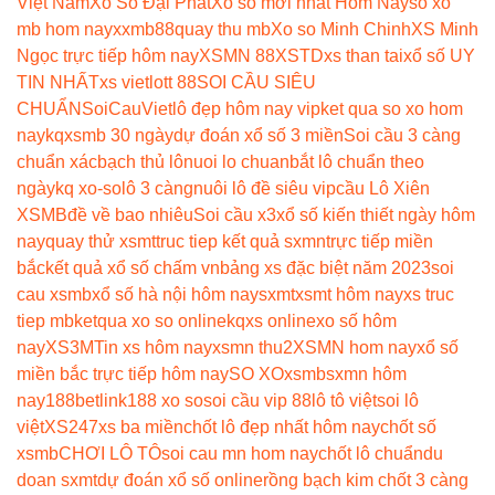
Việt Nam
Xổ Số Đại Phát
Xổ số mới nhất Hôm Nay
so xo
mb hom nay
xxmb88
quay thu mb
Xo so Minh Chinh
XS Minh
Ngọc trực tiếp hôm nay
XSMN 88
XSTD
xs than tai
xổ số UY
TIN NHẤT
xs vietlott 88
SOI CẦU SIÊU
CHUẨN
SoiCauViet
lô đẹp hôm nay vip
ket qua so xo hom
nay
kqxsmb 30 ngày
dự đoán xổ số 3 miền
Soi cầu 3 càng
chuẩn xác
bạch thủ lô
nuoi lo chuan
bắt lô chuẩn theo
ngày
kq xo-so
lô 3 càng
nuôi lô đề siêu vip
cầu Lô Xiên
XSMB
đề về bao nhiêu
Soi cầu x3
xổ số kiến thiết ngày hôm
nay
quay thử xsmt
truc tiep kết quả sxmn
trực tiếp miền
bắc
kết quả xổ số chấm vn
bảng xs đặc biệt năm 2023
soi
cau xsmb
xổ số hà nội hôm nay
sxmt
xsmt hôm nay
xs truc
tiep mb
ketqua xo so online
kqxs online
xo số hôm
nay
XS3M
Tin xs hôm nay
xsmn thu2
XSMN hom nay
xổ số
miền bắc trực tiếp hôm nay
SO XO
xsmb
sxmn hôm
nay
188betlink
188 xo so
soi cầu vip 88
lô tô việt
soi lô
việt
XS247
xs ba miền
chốt lô đẹp nhất hôm nay
chốt số
xsmb
CHƠI LÔ TÔ
soi cau mn hom nay
chốt lô chuẩn
du
doan sxmt
dự đoán xổ số online
rồng bạch kim chốt 3 càng