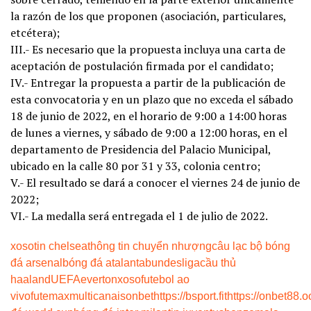
la razón de los que proponen (asociación, particulares,
etcétera);
III.- Es necesario que la propuesta incluya una carta de
aceptación de postulación firmada por el candidato;
IV.- Entregar la propuesta a partir de la publicación de
esta convocatoria y en un plazo que no exceda el sábado
18 de junio de 2022, en el horario de 9:00 a 14:00 horas
de lunes a viernes, y sábado de 9:00 a 12:00 horas, en el
departamento de Presidencia del Palacio Municipal,
ubicado en la calle 80 por 31 y 33, colonia centro;
V.- El resultado se dará a conocer el viernes 24 de junio de
2022;
VI.- La medalla será entregada el 1 de julio de 2022.
xoso
tin chelsea
thông tin chuyển nhượng
câu lạc bộ bóng
đá arsenal
bóng đá atalanta
bundesliga
cầu thủ
haaland
UEFA
everton
xoso
futebol ao
vivo
futemax
multicanais
onbet
https://bsport.fit
https://onbet88.o