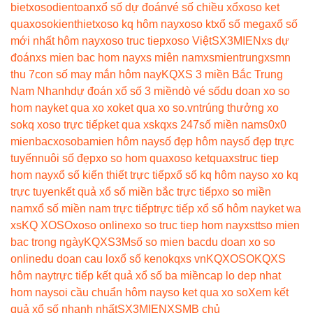
biet
xosodientoan
xổ số dự đoán
vé số chiều xổ
xoso ket
qua
xosokienthiet
xoso kq hôm nay
xoso kt
xổ số mega
xổ số
mới nhất hôm nay
xoso truc tiep
xoso Việt
SX3MIEN
xs dự
đoán
xs mien bac hom nay
xs miên nam
xsmientrung
xsmn
thu 7
con số may mắn hôm nay
KQXS 3 miền Bắc Trung
Nam Nhanh
dự đoán xổ số 3 miền
dò vé số
du doan xo so
hom nay
ket qua xo xo
ket qua xo so.vn
trúng thưởng xo
so
kq xoso trực tiếp
ket qua xs
kqxs 247
số miền nam
s0x0
mienbac
xosobamien hôm nay
số đẹp hôm nay
số đẹp trực
tuyến
nuôi số đẹp
xo so hom qua
xoso ketqua
xstruc tiep
hom nay
xổ số kiến thiết trực tiếp
xổ số kq hôm nay
so xo kq
trực tuyen
kết quả xổ số miền bắc trực tiếp
xo so miền
nam
xổ số miền nam trực tiếp
trực tiếp xổ số hôm nay
ket wa
xs
KQ XOSO
xoso online
xo so truc tiep hom nay
xstt
so mien
bac trong ngày
KQXS3M
số so mien bac
du doan xo so
online
du doan cau lo
xổ số keno
kqxs vn
KQXOSO
KQXS
hôm nay
trực tiếp kết quả xổ số ba miền
cap lo dep nhat
hom nay
soi cầu chuẩn hôm nay
so ket qua xo so
Xem kết
quả xổ số nhanh nhất
SX3MIEN
XSMB chủ