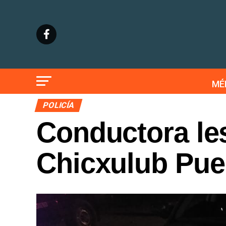
MÉ
POLICÍA
Conductora le
Chicxulub Pue