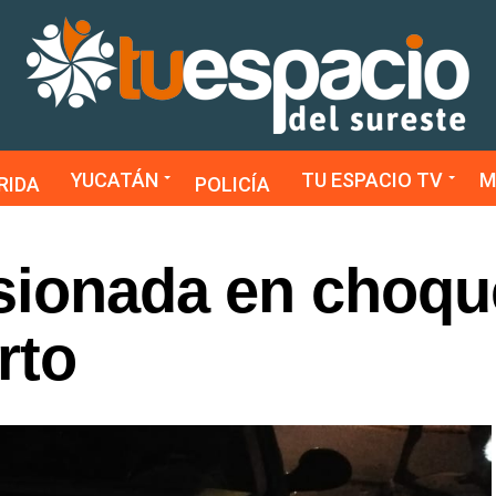
YUCATÁN
TU ESPACIO TV
M
RIDA
POLICÍA
sionada en choqu
rto