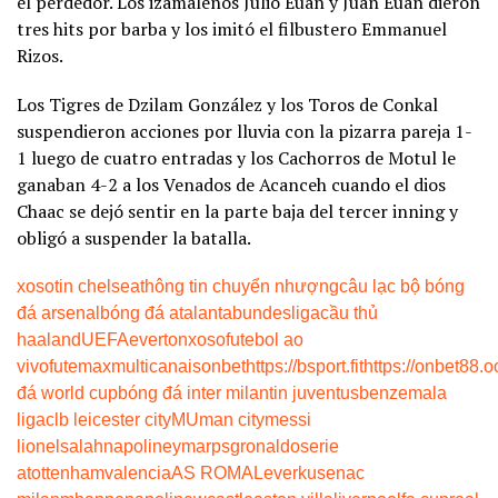
el perdedor. Los izamaleños Julio Euán y Juan Euán dieron
tres hits por barba y los imitó el filbustero Emmanuel
Rizos.
Los Tigres de Dzilam González y los Toros de Conkal
suspendieron acciones por lluvia con la pizarra pareja 1-
1 luego de cuatro entradas y los Cachorros de Motul le
ganaban 4-2 a los Venados de Acanceh cuando el dios
Chaac se dejó sentir en la parte baja del tercer inning y
obligó a suspender la batalla.
xoso
tin chelsea
thông tin chuyển nhượng
câu lạc bộ bóng
đá arsenal
bóng đá atalanta
bundesliga
cầu thủ
haaland
UEFA
everton
xoso
futebol ao
vivo
futemax
multicanais
onbet
https://bsport.fit
https://onbet88.o
đá world cup
bóng đá inter milan
tin juventus
benzema
la
liga
clb leicester city
MU
man city
messi
lionel
salah
napoli
neymar
psg
ronaldo
serie
a
tottenham
valencia
AS ROMA
Leverkusen
ac