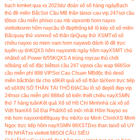
bach kim
ket qua xs 2023
dự đoán xổ số hàng ngày
Bạch
thủ đề miền Bắc
Soi Cầu MB thần tài
soi cau vip 247
soi cầu
tốt
soi cầu miễn phí
soi cau mb vip
xsmb hom nay
xs
vietlott
xsmn hôm nay
cầu lô đẹp
thống kê lô kép xổ số miền
Bắc
quay thử xsmn
xổ số thần tài
Quay thử XSMT
xổ số
chiều nay
xo so mien nam hom nay
web đánh lô đề trực
tuyến uy tín
KQXS hôm nay
xsmb ngày hôm nay
XSMT chủ
nhật
xổ số Power 6/55
KQXS A trúng roy
cao thủ chốt
số
bảng xổ số đặc biệt
soi cầu 247 vip
soi cầu wap 666
Soi
cầu miễn phí 888 VIP
Soi Cau Chuan MB
độc thủ de
số
miền bắc
thần tài cho số
Kết quả xổ số thần tài
Xem trực tiếp
xổ số
XIN SỐ THẦN TÀI THỔ ĐỊA
Cầu lô số đẹp
lô đẹp vip
24h
soi cầu miễn phí 888
xổ số kiến thiết chiều nay
XSMN
thứ 7 hàng tuần
Kết quả Xổ số Hồ Chí Minh
nhà cái xổ số
Việt Nam
Xổ Số Đại Phát
Xổ số mới nhất Hôm Nay
so xo
mb hom nay
xxmb88
quay thu mb
Xo so Minh Chinh
XS Minh
Ngọc trực tiếp hôm nay
XSMN 88
XSTD
xs than tai
xổ số UY
TIN NHẤT
xs vietlott 88
SOI CẦU SIÊU