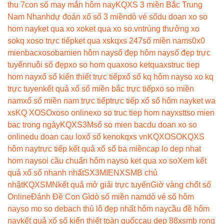
thu 7
con số may mắn hôm nay
KQXS 3 miền Bắc Trung
Nam Nhanh
dự đoán xổ số 3 miền
dò vé số
du doan xo so
hom nay
ket qua xo xo
ket qua xo so.vn
trúng thưởng xo
so
kq xoso trực tiếp
ket qua xs
kqxs 247
số miền nam
s0x0
mienbac
xosobamien hôm nay
số đẹp hôm nay
số đẹp trực
tuyến
nuôi số đẹp
xo so hom qua
xoso ketqua
xstruc tiep
hom nay
xổ số kiến thiết trực tiếp
xổ số kq hôm nay
so xo kq
trực tuyen
kết quả xổ số miền bắc trực tiếp
xo so miền
nam
xổ số miền nam trực tiếp
trực tiếp xổ số hôm nay
ket wa
xs
KQ XOSO
xoso online
xo so truc tiep hom nay
xstt
so mien
bac trong ngày
KQXS3M
số so mien bac
du doan xo so
online
du doan cau lo
xổ số keno
kqxs vn
KQXOSO
KQXS
hôm nay
trực tiếp kết quả xổ số ba miền
cap lo dep nhat
hom nay
soi cầu chuẩn hôm nay
so ket qua xo so
Xem kết
quả xổ số nhanh nhất
SX3MIEN
XSMB chủ
nhật
KQXSMN
kết quả mở giải trực tuyến
Giờ vàng chốt số
Online
Đánh Đề Con Gì
dò số miền nam
dò vé số hôm
nay
so mo so de
bach thủ lô đẹp nhất hôm nay
cầu đề hôm
nay
kết quả xổ số kiến thiết toàn quốc
cau dep 88
xsmb rong