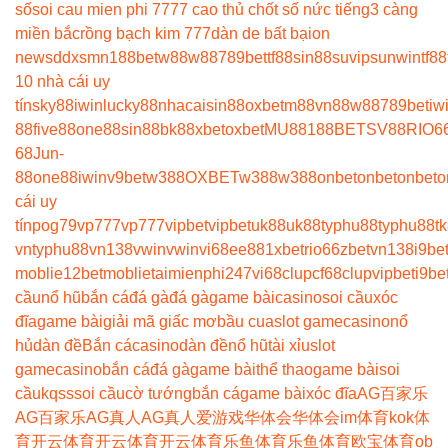
số
soi cau mien phi 777
7 cao thủ chốt số nức tiếng
3 càng
miền bắc
rồng bạch kim 777
dàn de bất bại
on
news
ddxsmn
188bet
w88
w88
789bet
tf88
sin88
suvip
sunwin
tf88
10 nhà cái uy
tín
sky88
iwin
lucky88
nhacaisin88
oxbet
m88
vn88
w88
789bet
iw
88
five88
one88
sin88
bk8
8xbet
oxbet
MU88
188BET
SV88
RIO6
68
Jun-
88
one88
iwin
v9bet
w388
OXBET
w388
w388
onbet
onbet
onbet
o
cái uy
tín
pog79
vp777
vp777
vipbet
vipbet
uk88
uk88
typhu88
typhu88
t
vn
typhu88
vn138
vwin
vwin
vi68
ee88
1xbet
rio66
zbet
vn138
i9be
moblie
12betmoblie
taimienphi247
vi68clup
cf68clup
vipbet
i9be
cầu
nổ hũ
bắn cá
đá gà
đá gà
game bài
casino
soi cầu
xóc
đĩa
game bài
giải mã giấc mơ
bầu cua
slot game
casino
nổ
hủ
dàn đề
Bắn cá
casino
dàn đề
nổ hũ
tài xỉu
slot
game
casino
bắn cá
đá gà
game bài
thể thao
game bài
soi
cầu
kqss
soi cầu
cờ tướng
bắn cá
game bài
xóc đĩa
AG百家乐
AG百家乐
AG真人
AG真人
爱游戏
华体会
华体会
im体育
kok体
育
开云体育
开云体育
开云体育
乐鱼体育
乐鱼体育
欧宝体育
ob