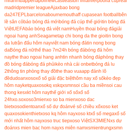
milan
mbappe
napoli
newcastle
aston villa
liverpool
fa cup
real
madrid
premier league
Ajax
bao bong
da247
EPL
barcelona
bournemouth
aff cup
asean football
bên
lề sân cỏ
báo bóng đá mới
bóng đá cúp thế giới
tin bóng đá
Việt
UEFA
báo bóng đá việt nam
Huyền thoại bóng đá
giải
ngoại hạng anh
Seagame
tap chi bong da the gioi
tin bong
da lu
trận đấu hôm nay
việt nam bóng đá
tin nong bong
da
Bóng đá nữ
thể thao 7m
24h bóng đá
bóng đá hôm
nay
the thao ngoai hang anh
tin nhanh bóng đá
phòng thay
đồ bóng đá
bóng đá phủi
kèo nhà cái onbet
bóng đá lu
2
thông tin phòng thay đồ
the thao vua
app đánh lô
đề
dudoanxoso
xổ số giải đặc biệt
hôm nay xổ số
kèo đẹp
hôm nay
ketquaxoso
kq xs
kqxsmn
soi cầu ba miền
soi cau
thong ke
sxkt hôm nay
thế giới xổ số
xổ số
24h
xo.so
xoso3mien
xo so ba mien
xoso dac
biet
xosodientoan
xổ số dự đoán
vé số chiều xổ
xoso ket
qua
xosokienthiet
xoso kq hôm nay
xoso kt
xổ số mega
xổ số
mới nhất hôm nay
xoso truc tiep
xoso Việt
SX3MIEN
xs dự
đoán
xs mien bac hom nay
xs miên nam
xsmientrung
xsmn