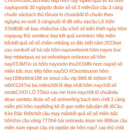
CHUẨN
SoiCauViet
lô đẹp hôm nay vip
ket qua so xo hom
nay
kqxsmb 30 ngày
dự đoán xổ số 3 miền
Soi cầu 3 càng
chuẩn xác
bạch thủ lô
nuoi lo chuan
bắt lô chuẩn theo
ngày
kq xo-so
lô 3 càng
nuôi lô đề siêu vip
cầu Lô Xiên
XSMB
đề về bao nhiêu
Soi cầu x3
xổ số kiến thiết ngày hôm
nay
quay thử xsmt
truc tiep kết quả sxmn
trực tiếp miền
bắc
kết quả xổ số chấm vn
bảng xs đặc biệt năm 2023
soi
cau xsmb
xổ số hà nội hôm nay
sxmt
xsmt hôm nay
xs truc
tiep mb
ketqua xo so online
kqxs online
xo số hôm
nay
XS3M
Tin xs hôm nay
xsmn thu2
XSMN hom nay
xổ số
miền bắc trực tiếp hôm nay
SO XO
xsmb
sxmn hôm
nay
188betlink
188 xo so
soi cầu vip 88
lô tô việt
soi lô
việt
XS247
xs ba miền
chốt lô đẹp nhất hôm nay
chốt số
xsmb
CHƠI LÔ TÔ
soi cau mn hom nay
chốt lô chuẩn
du
doan sxmt
dự đoán xổ số online
rồng bạch kim chốt 3 càng
miễn phí hôm nay
thống kê lô gan miền bắc
dàn đề lô
Cầu
Kèo Đặc Biệt
chốt cầu may mắn
kết quả xổ số miền bắc
hôm
Soi cầu vàng 777
thẻ bài online
du doan mn 888
soi cầu
miền nam vip
soi cầu mt vip
dàn de hôm nay
7 cao thủ chốt