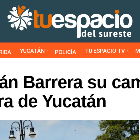
YUCATÁN
TU ESPACIO TV
M
RIDA
POLICÍA
n Barrera su ca
ra de Yucatán